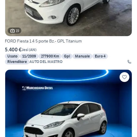
19
FORD Fiesta 1.4 5 porte Bz.- GPL Titanium
5.400 €
Jesi
(
AN
)
Usato
11/2009
277900 Km
Gpl
Manuale
Euro 4
Rivenditore
AUTO DEL MASTRO