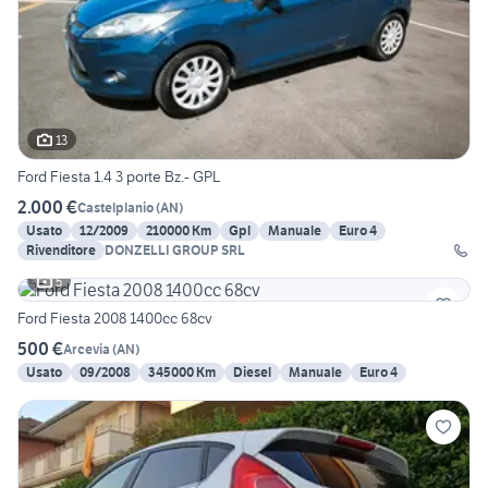
13
Ford Fiesta 1.4 3 porte Bz.- GPL
2.000 €
Castelplanio
(
AN
)
Usato
12/2009
210000 Km
Gpl
Manuale
Euro 4
Rivenditore
DONZELLI GROUP SRL
5
Ford Fiesta 2008 1400cc 68cv
500 €
Arcevia
(
AN
)
Usato
09/2008
345000 Km
Diesel
Manuale
Euro 4