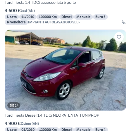
Ford Fiesta 1.4 TDCi accessoriata 5 porte
4.600 €
Jesi
(
AN
)
Usato
11/2010
100000 Km
Diesel
Manuale
Euro 5
Rivenditore
IMPIANTI AUTOLAVAGGIO SELF
17
Ford Fiesta Diesel 1.4 TDCi NEOPATENTATI UNIPROP
4.900 €
Osimo
(
AN
)
Usato
01/2010
120000 Km
Diesel
Manuale
Euro 4