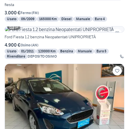
fiesta
3.000 €
Fermo
(
FM
)
Usato
09/2009
165000 Km
Diesel
Manuale
Euro 4
14
Ford Fiesta 1.2 benzina Neopatentati UNIPROPRIETÀ
4.900 €
Osimo
(
AN
)
Usato
01/2011
120000 Km
Benzina
Manuale
Euro 5
Rivenditore
DEPOSITO OSIMO