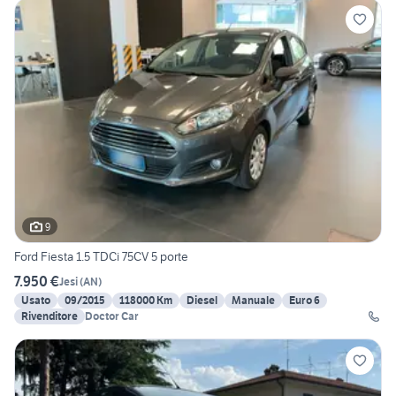
9
Ford Fiesta 1.5 TDCi 75CV 5 porte
7.950 €
Jesi
(
AN
)
Usato
09/2015
118000 Km
Diesel
Manuale
Euro 6
Rivenditore
Doctor Car