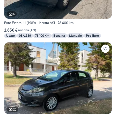
6
Ford Fiesta 1.1 (1989) - Iscritta ASI - 78.400 km
1.850 €
Ancona
(
AN
)
Usato
03/1989
78400 Km
Benzina
Manuale
Pre-Euro
25