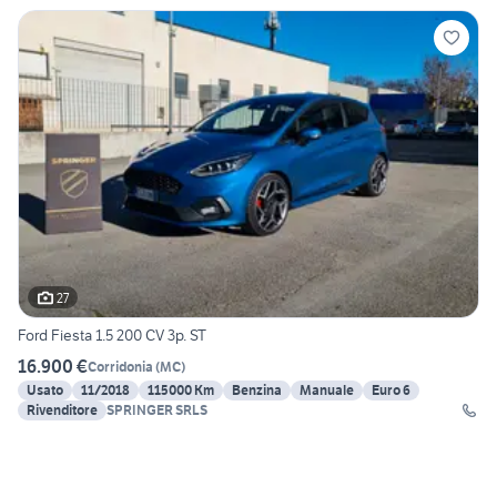
27
Ford Fiesta 1.5 200 CV 3p. ST
16.900 €
Corridonia
(
MC
)
Usato
11/2018
115000 Km
Benzina
Manuale
Euro 6
Rivenditore
SPRINGER SRLS