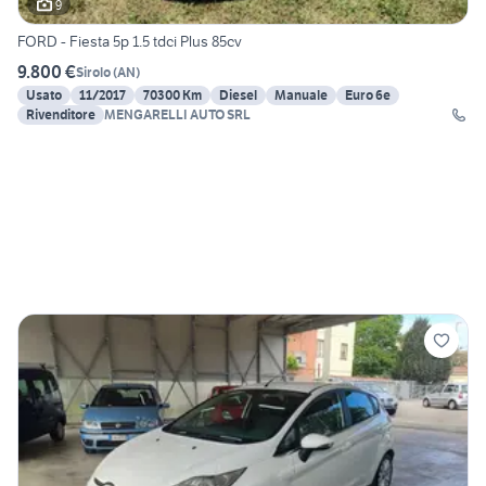
9
FORD - Fiesta 5p 1.5 tdci Plus 85cv
9.800 €
Sirolo
(
AN
)
Usato
11/2017
70300 Km
Diesel
Manuale
Euro 6e
Rivenditore
MENGARELLI AUTO SRL