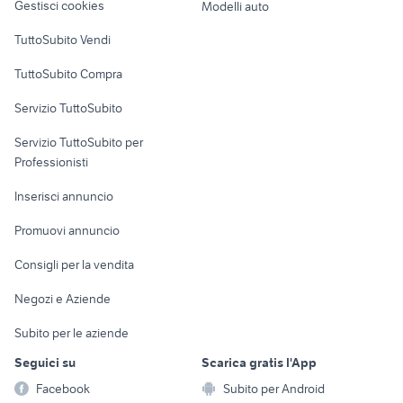
Gestisci cookies
Modelli auto
Case vacanza
TuttoSubito Vendi
Uffici e Locali
TuttoSubito Compra
commerciali
Servizio TuttoSubito
elettronica
per la casa e la
sports e hobby
Servizio TuttoSubito per
persona
Informatica
Animali
Professionisti
Arredamento e
Console e
Accessori per
Casalinghi
Inserisci annuncio
Videogiochi
animali
Elettrodomestici
Promuovi annuncio
Audio/Video
Musica e Film
Giardino e Fai da te
Consigli per la vendita
Fotografia
Libri e Riviste
Abbigliamento e
Negozi e Aziende
Telefonia
Strumenti Musicali
Accessori
Subito per le aziende
Sports
Tutto per i bambini
Seguici su
Scarica gratis l'App
Biciclette
Facebook
Subito per Android