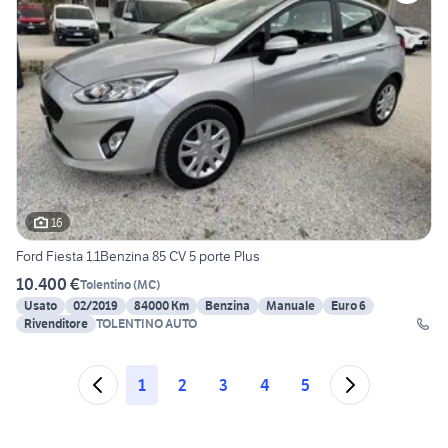
16
Ford Fiesta 1.1Benzina 85 CV 5 porte Plus
10.400 €
Tolentino
(
MC
)
Usato
02/2019
84000 Km
Benzina
Manuale
Euro 6
Rivenditore
TOLENTINO AUTO
1
2
3
4
5