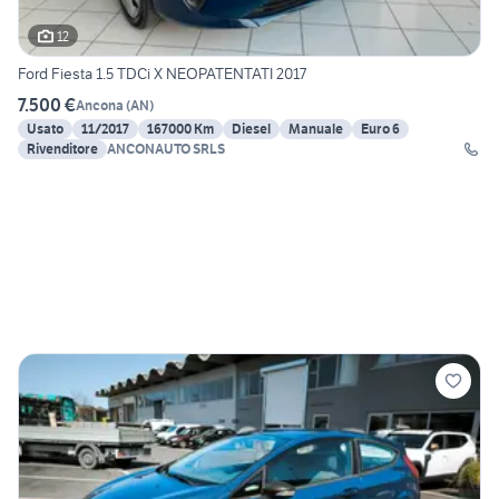
12
Ford Fiesta 1.5 TDCi X NEOPATENTATI 2017
7.500 €
Ancona
(
AN
)
Usato
11/2017
167000 Km
Diesel
Manuale
Euro 6
Rivenditore
ANCONAUTO SRLS