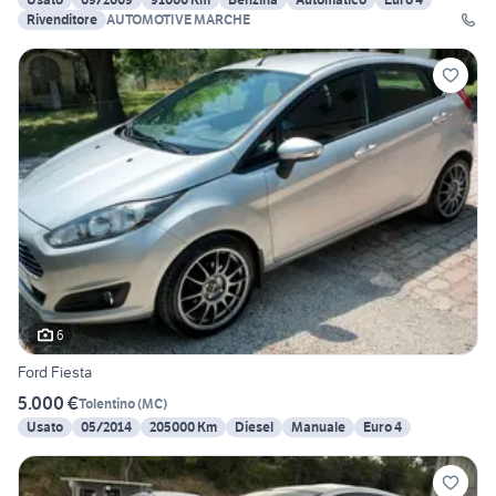
Rivenditore
AUTOMOTIVE MARCHE
6
Ford Fiesta
5.000 €
Tolentino
(
MC
)
Usato
05/2014
205000 Km
Diesel
Manuale
Euro 4