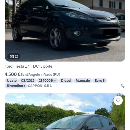
12
Ford Fiesta 1.4 TDCI 5 porte
4.500 €
Sant'Angelo in Vado
(
PU
)
Usato
03/2012
257000 Km
Diesel
Manuale
Euro 5
Rivenditore
CAPPONI S.R.L