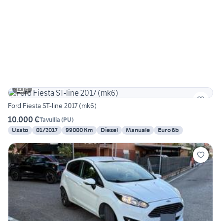
6
Ford Fiesta ST-line 2017 (mk6)
10.000 €
Tavullia
(
PU
)
Usato
01/2017
99000 Km
Diesel
Manuale
Euro 6b