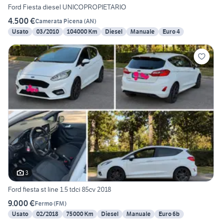
Ford Fiesta diesel UNICOPROPIETARIO
4.500 €
Camerata Picena
(
AN
)
Usato
03/2010
104000 Km
Diesel
Manuale
Euro 4
3
Ford fiesta st line 1.5 tdci 85cv 2018
9.000 €
Fermo
(
FM
)
Usato
02/2018
75000 Km
Diesel
Manuale
Euro 6b