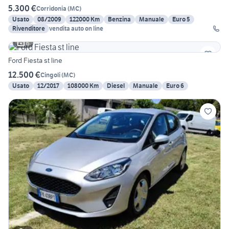
5.300 €
Corridonia
(
MC
)
Usato
08/2009
122000 Km
Benzina
Manuale
Euro 5
Rivenditore
vendita auto on line
6
Ford Fiesta st line
12.500 €
Cingoli
(
MC
)
Usato
12/2017
108000 Km
Diesel
Manuale
Euro 6