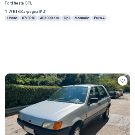
Ford fiesta GPL
1.200 €
Carpegna
(
PU
)
Usato
07/2010
403000 Km
Gpl
Manuale
Euro 4