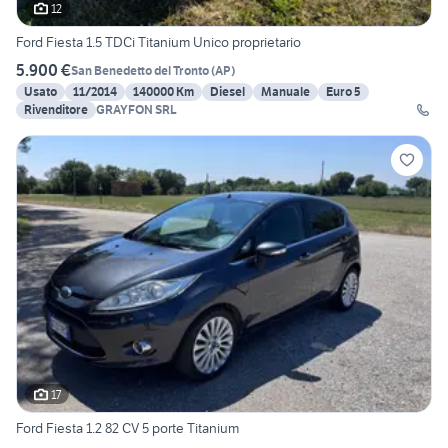
12
Ford Fiesta 1.5 TDCi Titanium Unico proprietario
5.900 €
San Benedetto del Tronto
(
AP
)
Usato
11/2014
140000 Km
Diesel
Manuale
Euro 5
Rivenditore
GRAYFON SRL
17
Ford Fiesta 1.2 82 CV 5 porte Titanium