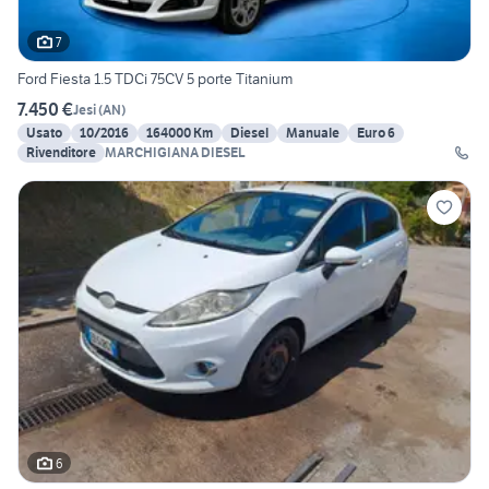
7
Ford Fiesta 1.5 TDCi 75CV 5 porte Titanium
7.450 €
Jesi
(
AN
)
Usato
10/2016
164000 Km
Diesel
Manuale
Euro 6
Rivenditore
MARCHIGIANA DIESEL
6