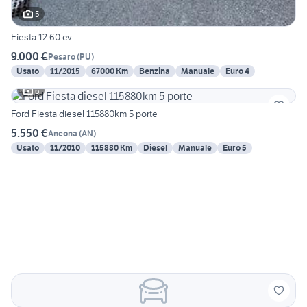
5
Fiesta 12 60 cv
9.000 €
Pesaro
(
PU
)
Usato
11/2015
67000 Km
Benzina
Manuale
Euro 4
6
Ford Fiesta diesel 115880km 5 porte
5.550 €
Ancona
(
AN
)
Usato
11/2010
115880 Km
Diesel
Manuale
Euro 5