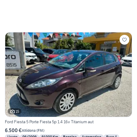
15
Ford Fiesta 5 Porte Fiesta 5p 1.4 16v Titanium aut
6.500 €
Altidona
(
FM
)
Usato
09/2009
91000 Km
Benzina
Automatico
Euro 4