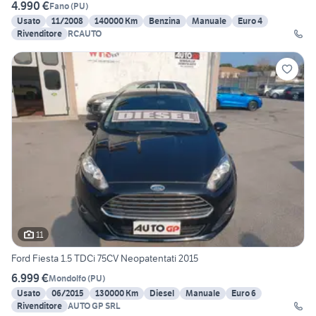
4.990 €
Fano
(
PU
)
Usato
11/2008
140000 Km
Benzina
Manuale
Euro 4
Rivenditore
RCAUTO
11
Ford Fiesta 1.5 TDCi 75CV Neopatentati 2015
6.999 €
Mondolfo
(
PU
)
Usato
06/2015
130000 Km
Diesel
Manuale
Euro 6
Rivenditore
AUTO GP SRL