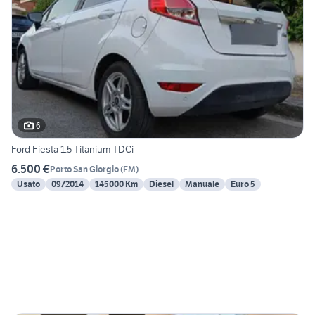
6
Ford Fiesta 1.5 Titanium TDCi
6.500 €
Porto San Giorgio
(
FM
)
Usato
09/2014
145000 Km
Diesel
Manuale
Euro 5