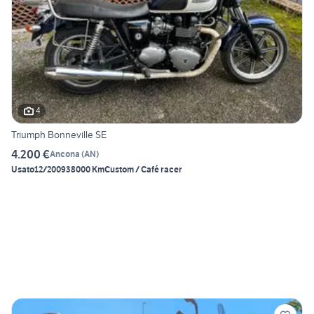
4
Triumph Bonneville SE
4.200 €
Ancona
(
AN
)
Usato
12/2009
38000 Km
Custom / Café racer