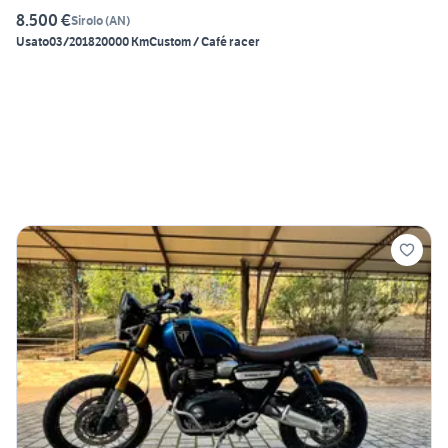
8.500 €
Sirolo
(
AN
)
Usato
03/2018
20000 Km
Custom / Café racer