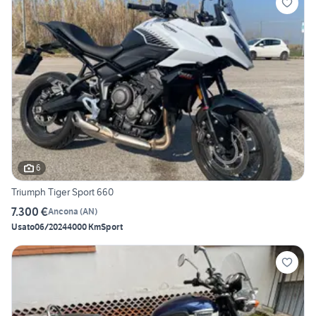
6
Triumph Tiger Sport 660
7.300 €
Ancona
(
AN
)
Usato
06/2024
4000 Km
Sport