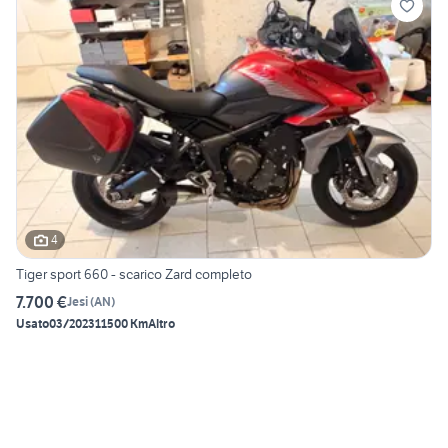
4
Tiger sport 660 - scarico Zard completo
7.700 €
Jesi
(
AN
)
Usato
03/2023
11500 Km
Altro