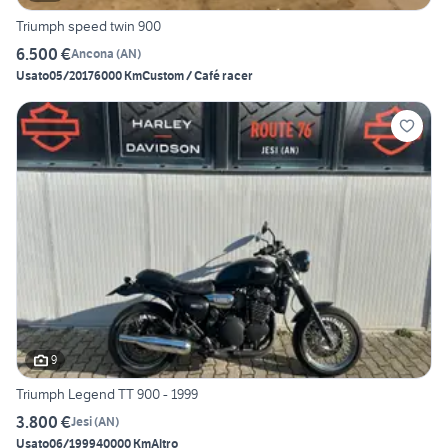
Triumph speed twin 900
6.500 €
Ancona
(
AN
)
Usato
05/2017
6000 Km
Custom / Café racer
9
Triumph Legend TT 900 - 1999
3.800 €
Jesi
(
AN
)
Usato
06/1999
40000 Km
Altro