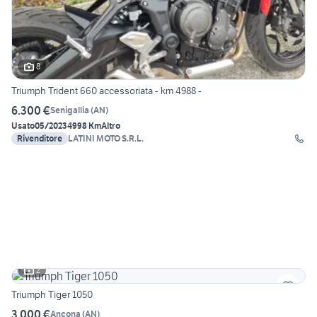
8
Triumph Trident 660 accessoriata - km 4988 -
6.300 €
Senigallia
(
AN
)
Usato
05/2023
4998 Km
Altro
Rivenditore
LATINI MOTO S.R.L.
2
Triumph Tiger 1050
3.000 €
Ancona
(
AN
)