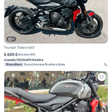
6
Triumph Trident 660
6.600 €
Ancona
(
AN
)
Usato
01/2024
14074 Km
Altro
Rivenditore
Ducati Ancona Brothers Moto