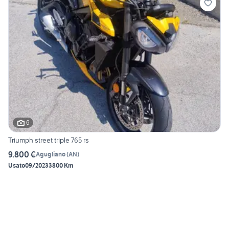
6
Triumph street triple 765 rs
9.800 €
Agugliano
(
AN
)
Usato
09/2023
3800 Km