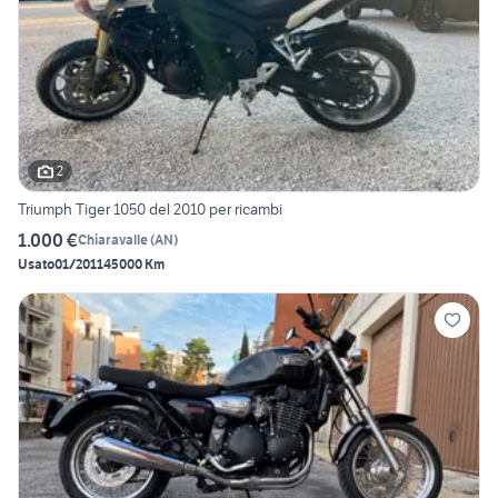
2
Triumph Tiger 1050 del 2010 per ricambi
1.000 €
Chiaravalle
(
AN
)
Usato
01/2011
45000 Km