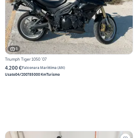
6
Triumph Tiger 1050 ‘07
4.200 €
Falconara Marittima
(
AN
)
Usato
04/2007
85000 Km
Turismo