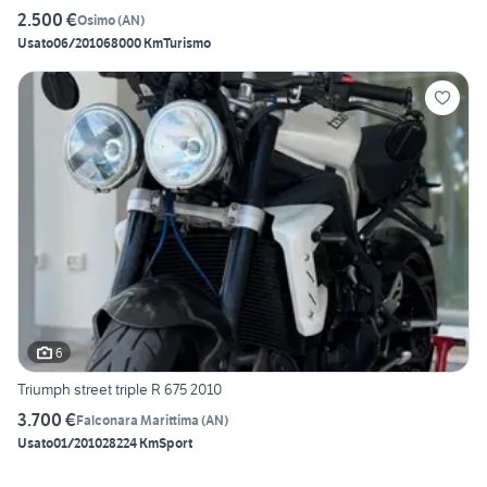
2.500 €
Osimo
(
AN
)
Usato
06/2010
68000 Km
Turismo
6
Triumph street triple R 675 2010
3.700 €
Falconara Marittima
(
AN
)
Usato
01/2010
28224 Km
Sport