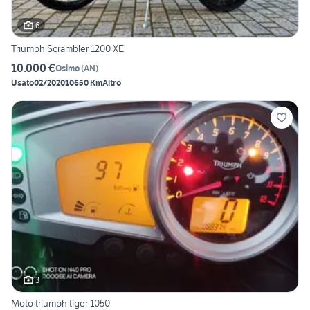
6
Triumph Scrambler 1200 XE
10.000 €
Osimo
(
AN
)
Usato
02/2020
10650 Km
Altro
3
Moto triumph tiger 1050