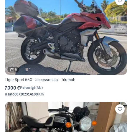
6
Tiger Sport 660 - accessoriata - Triumph
7.000 €
Polverigi
(
AN
)
Usato
08/2023
14100 Km