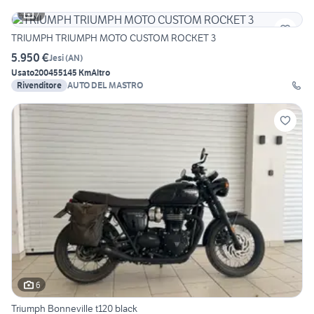
7
TRIUMPH TRIUMPH MOTO CUSTOM ROCKET 3
5.950 €
Jesi
(
AN
)
Usato
2004
55145 Km
Altro
Rivenditore
AUTO DEL MASTRO
6
Triumph Bonneville t120 black