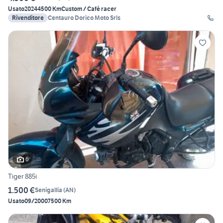
Usato
2024
4500 Km
Custom / Café racer
Rivenditore
Centauro Dorico Moto Srls
6
Tiger 885i
1.500 €
Senigallia
(
AN
)
Usato
09/2000
7500 Km