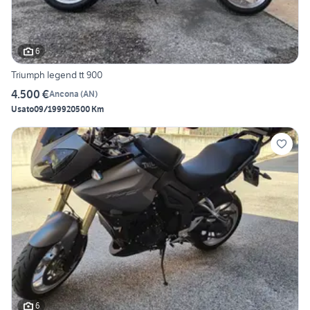
6
Triumph legend tt 900
4.500 €
Ancona
(
AN
)
Usato
09/1999
20500 Km
6