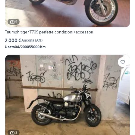
6
Triumph tiger T709 perfette condizioni+accessori
2.000 €
Ancona
(
AN
)
Usato
04/2000
55000 Km
3