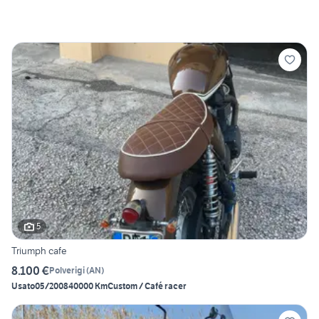
5
Triumph cafe
8.100 €
Polverigi
(
AN
)
Usato
05/2008
40000 Km
Custom / Café racer