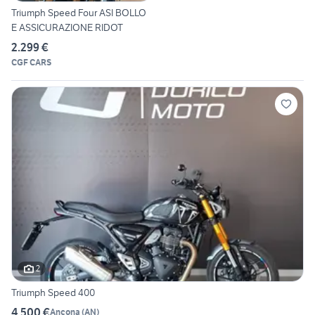
Triumph Speed Four ASI BOLLO
E ASSICURAZIONE RIDOT
2.299 €
CGF CARS
2
Triumph Speed 400
4.500 €
Ancona
(
AN
)