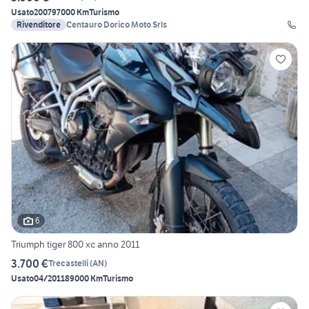
Usato
2007
97000 Km
Turismo
Rivenditore
Centauro Dorico Moto Srls
6
Triumph tiger 800 xc anno 2011
3.700 €
Trecastelli
(
AN
)
Usato
04/2011
89000 Km
Turismo