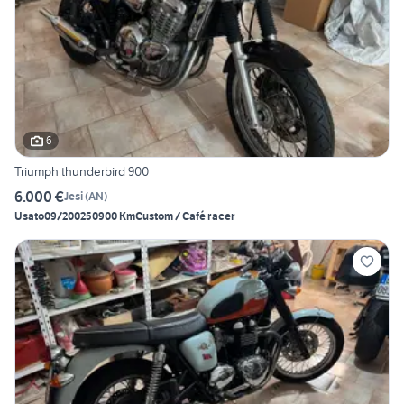
6
Triumph thunderbird 900
6.000 €
Jesi
(
AN
)
Usato
09/2002
50900 Km
Custom / Café racer