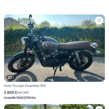
5
moto Triumph Scrambler 900
5.800 €
Jesi
(
AN
)
Usato
09/2015
22700 Km