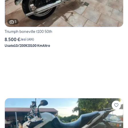
5
Triumph boneville t100 50th
8.500 €
Jesi
(
AN
)
Usato
10/2009
20100 Km
Altro