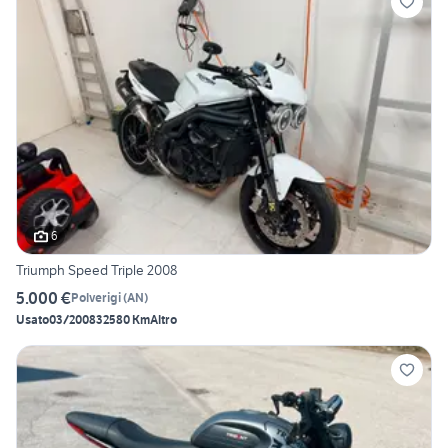
6
Triumph Speed Triple 2008
5.000 €
Polverigi
(
AN
)
Usato
03/2008
32580 Km
Altro