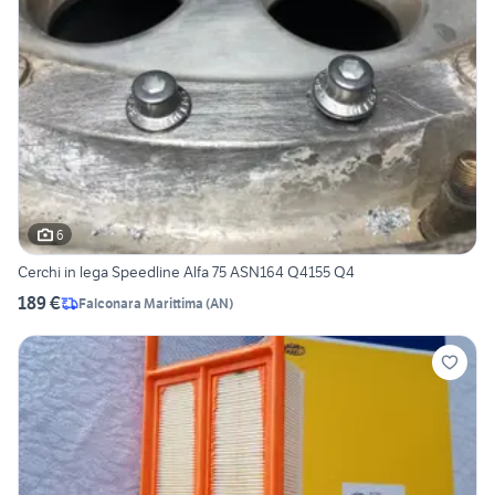
6
Cerchi in lega Speedline Alfa 75 ASN164 Q4155 Q4
189 €
Falconara Marittima
(
AN
)