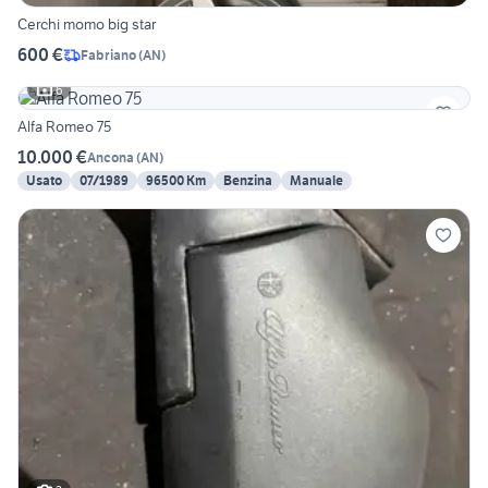
Cerchi momo big star
600 €
Fabriano
(
AN
)
6
Alfa Romeo 75
10.000 €
Ancona
(
AN
)
Usato
07/1989
96500 Km
Benzina
Manuale