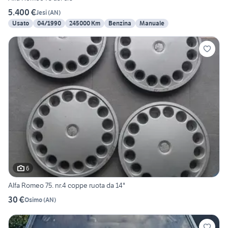
5.400 €
Jesi
(
AN
)
Usato
04/1990
245000 Km
Benzina
Manuale
6
Alfa Romeo 75. nr.4 coppe ruota da 14"
30 €
Osimo
(
AN
)