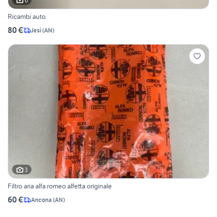
6
Ricambi auto.
80 €
Jesi
(
AN
)
3
Filtro aria alfa romeo alfetta originale
60 €
Ancona
(
AN
)