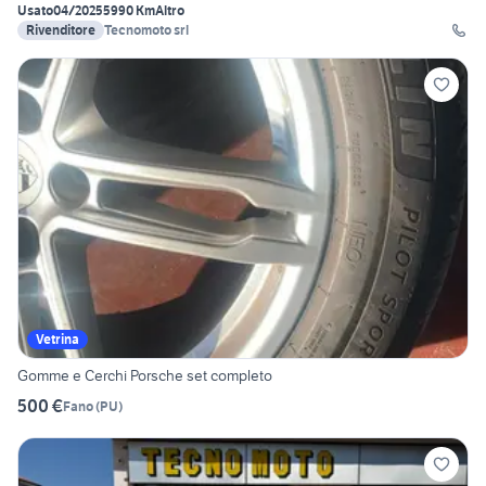
Usato
04/2025
5990 Km
Altro
Rivenditore
Tecnomoto srl
Vetrina
Gomme e Cerchi Porsche set completo
500 €
Fano
(
PU
)