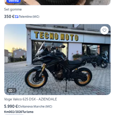
Vetrina
Set gomme
350 €
Tolentino
(
MC
)
3
Voge Valico 625 DSX - AZIENDALE
5.990 €
Civitanova Marche
(
MC
)
Km0
02/2026
Turismo