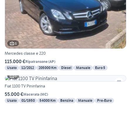
6
Mercedes classe e 220
115.000 €
Ripatransone
(
AP
)
Usato
12/2012
205000 Km
Diesel
Manuale
Euro 5
6
Fiat 1100 TV Pininfarina
55.000 €
Macerata
(
MC
)
Usato
01/1950
54000 Km
Benzina
Manuale
Pre-Euro