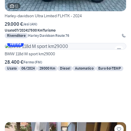
12
Harley-davidson Ultra Limited FLHTK - 2024
29.000 €
Jesi
(
AN
)
Usato
07/2024
17500 Km
Turismo
Rivenditore
Harley Davidson Route 76
Vetrina
BMW 118d M sport km29000
28.400 €
Fermo
(
FM
)
Usato
06/2024
29000 Km
Diesel
Automatico
Euro 6d-TEMP