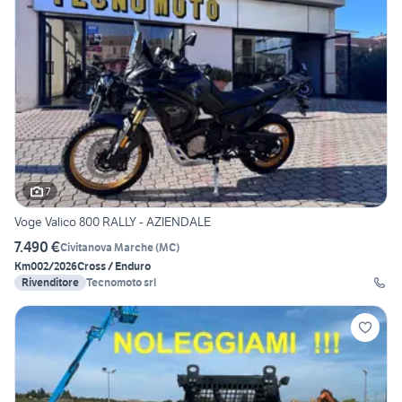
7
Voge Valico 800 RALLY - AZIENDALE
7.490 €
Civitanova Marche
(
MC
)
Km0
02/2026
Cross / Enduro
Rivenditore
Tecnomoto srl