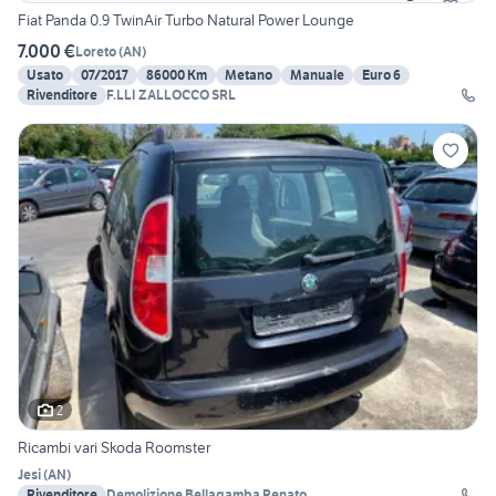
Fiat Panda 0.9 TwinAir Turbo Natural Power Lounge
7.000 €
Loreto
(
AN
)
Usato
07/2017
86000 Km
Metano
Manuale
Euro 6
Rivenditore
F.LLI ZALLOCCO SRL
2
Ricambi vari Skoda Roomster
Jesi
(
AN
)
Rivenditore
Demolizione Bellagamba Renato