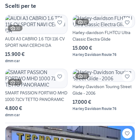
Scelti per te
11
30
Harley-davidson FLHTCU Ultra
AUDI A3 CABRIO 1.6 TDI 116 CV
Classic Electra Glide
SPORT NAVI CERCHI DA
15.000 €
15.900 €
Harley Davidson Route 76
dmm car
11
21
Harley-Davidson Touring Street
SMART PASSION FORTWO MHD
Glide - 2006
1000 71CV TETTO PANORAMIC
17.000 €
4.800 €
Harley Davidson Route 76
dmm car