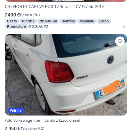
CHEVROLET CAPTIVA POSTI 7 Benz.2.4 CV 167 Km 201.6
7.400 €
Pesaro
(
PU
)
Usato
10/2011
201696 Km
Benzina
Manuale
Euro 5
Rivenditore
O.D.G. AUTO
Vetrina
Polo Volkswagen per ricambi 1422cc diesel
2.450 €
Tolentino
(
MC
)