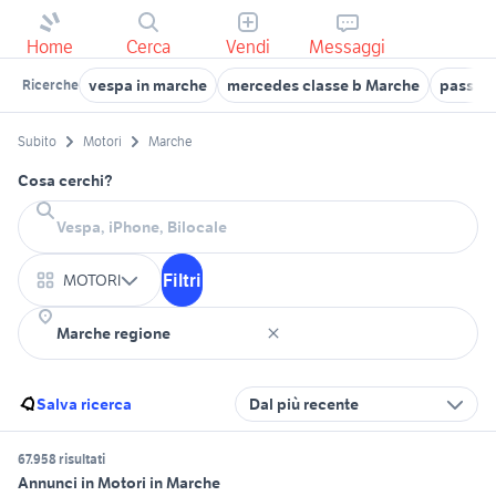
Home
Cerca
Vendi
Messaggi
vespa in marche
mercedes classe b Marche
passat 
Ricerche
Subito
Motori
Marche
Cosa cerchi?
Filtri
MOTORI
Salva ricerca
Dal più recente
67.958 risultati
Annunci in Motori in Marche