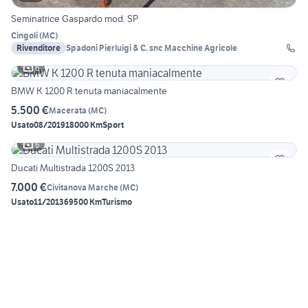
Seminatrice Gaspardo mod. SP
Cingoli
(
MC
)
Rivenditore
Spadoni Pierluigi & C. snc Macchine Agricole
6
BMW K 1200 R tenuta maniacalmente
5.500 €
Macerata
(
MC
)
Usato
08/2019
18000 Km
Sport
6
Ducati Multistrada 1200S 2013
7.000 €
Civitanova Marche
(
MC
)
Usato
11/2013
69500 Km
Turismo