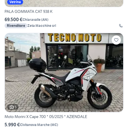
Vetrina
PALA GOMMATA CAT 938 K
69.500 €
Chiaravalle
(
AN
)
Rivenditore
Zeta Macchine srl
5
Moto Morini X Cape 700 * 05/2025 * AZIENDALE
5.990 €
Civitanova Marche
(
MC
)