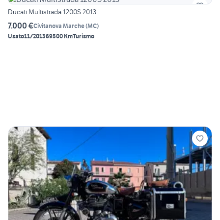
Ducati Multistrada 1200S 2013
7.000 €
Civitanova Marche
(
MC
)
Usato
11/2013
69500 Km
Turismo