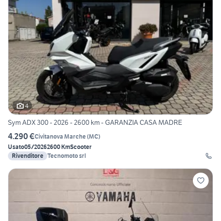
4
Sym ADX 300 - 2026 - 2600 km - GARANZIA CASA MADRE
4.290 €
Civitanova Marche
(
MC
)
Usato
05/2026
2600 Km
Scooter
Rivenditore
Tecnomoto srl