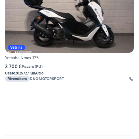
Vetrina
Yamaha Nmax 125
3.700 €
Pesaro
(
PU
)
Usato
2025
727 Km
Altro
Rivenditore
D&G MOTORSPORT