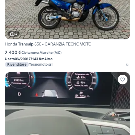
4
Honda Transalp 650 - GARANZIA TECNOMOTO
2.400 €
Civitanova Marche
(
MC
)
Usato
03/2001
77143 Km
Altro
Rivenditore
Tecnomoto srl