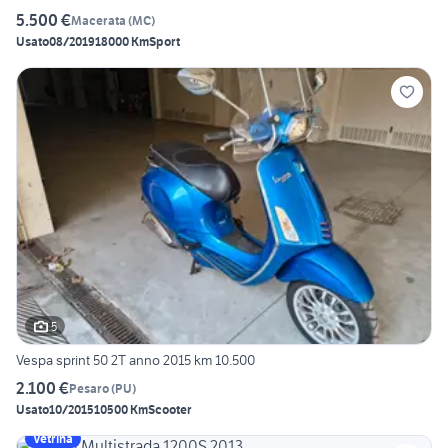
5.500 €
Macerata
(
MC
)
Usato
08/2019
18000 Km
Sport
5
Vespa sprint 50 2T anno 2015 km 10.500
2.100 €
Pesaro
(
PU
)
Usato
10/2015
10500 Km
Scooter
Vetrina