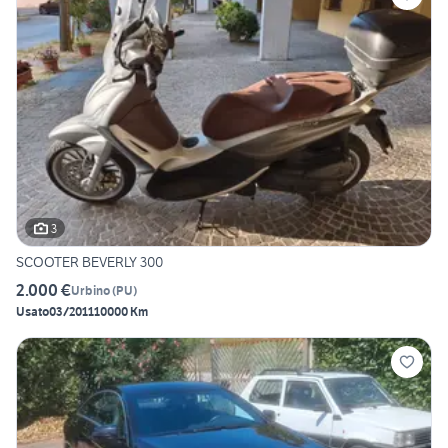
3
SCOOTER BEVERLY 300
2.000 €
Urbino
(
PU
)
Usato
03/2011
10000 Km