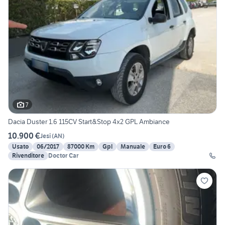
7
Dacia Duster 1.6 115CV Start&Stop 4x2 GPL Ambiance
10.900 €
Jesi
(
AN
)
Usato
06/2017
87000 Km
Gpl
Manuale
Euro 6
Rivenditore
Doctor Car