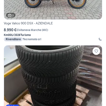
3
Voge Valico 900 DSX - AZIENDALE
8.990 €
Civitanova Marche
(
MC
)
Km0
01/2026
Turismo
Rivenditore
Tecnomoto srl