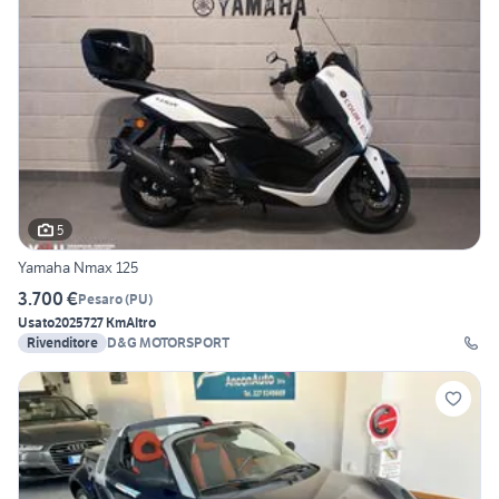
5
Yamaha Nmax 125
3.700 €
Pesaro
(
PU
)
Usato
2025
727 Km
Altro
Rivenditore
D&G MOTORSPORT