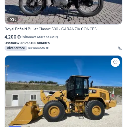
6
Royal Enfield Bullet Classic 500 - GARANZIA CONCES
4.200 €
Civitanova Marche
(
MC
)
Usato
03/2012
68100 Km
Altro
Rivenditore
Tecnomoto srl