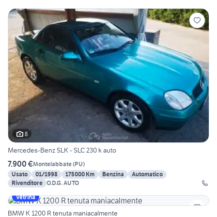
8
Mercedes-Benz SLK - SLC 230 k auto
7.900 €
Montelabbate
(
PU
)
Usato
01/1998
175000 Km
Benzina
Automatico
Rivenditore
O.D.G. AUTO
Vetrina
BMW K 1200 R tenuta maniacalmente