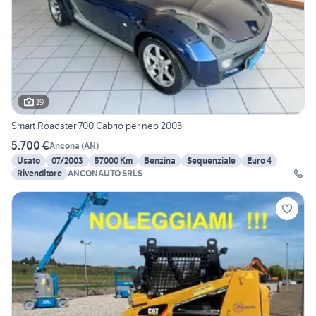
19
Smart Roadster 700 Cabrio per neo 2003
5.700 €
Ancona
(
AN
)
Usato
07/2003
57000 Km
Benzina
Sequenziale
Euro 4
Rivenditore
ANCONAUTO SRLS