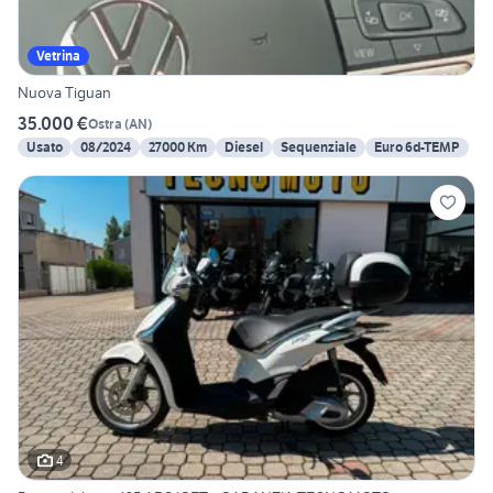
Vetrina
Nuova Tiguan
35.000 €
Ostra
(
AN
)
Usato
08/2024
27000 Km
Diesel
Sequenziale
Euro 6d-TEMP
4