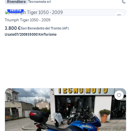
Rivenditore
Tecnomoto srl
Vetrina
Triumph Tiger 1050 - 2009
3.800 €
San Benedetto del Tronto
(
AP
)
Usato
07/2009
35000 Km
Turismo