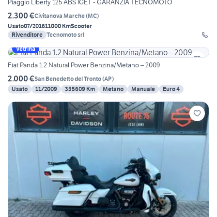
Piaggio Liberty 125 ABS IGET - GARANZIA TECNOMOTO
2.300 €
Civitanova Marche
(
MC
)
Usato
07/2016
11000 Km
Scooter
Rivenditore
Tecnomoto srl
Vetrina
Fiat Panda 1.2 Natural Power Benzina/Metano – 2009
2.000 €
San Benedetto del Tronto
(
AP
)
Usato
11/2009
355609 Km
Metano
Manuale
Euro 4