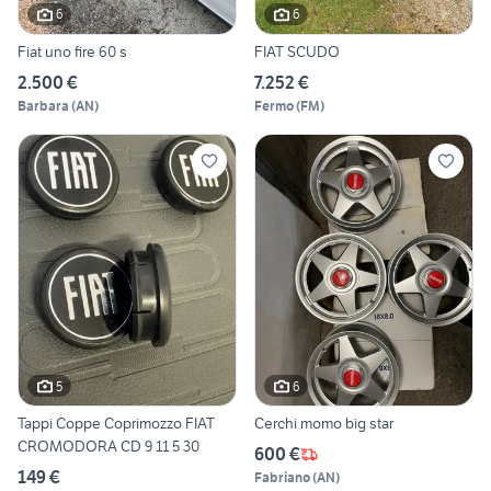
6
6
Fiat uno fire 60 s
FIAT SCUDO
2.500 €
7.252 €
Barbara
(
AN
)
Fermo
(
FM
)
5
6
Tappi Coppe Coprimozzo FIAT
Cerchi momo big star
CROMODORA CD 9 11 5 30
600 €
149 €
Fabriano
(
AN
)