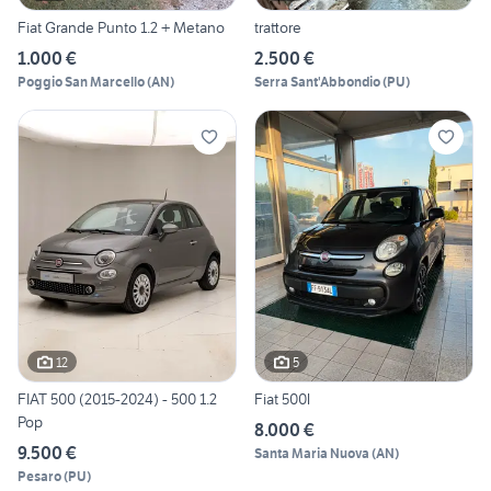
Fiat Grande Punto 1.2 + Metano
trattore
1.000 €
2.500 €
Poggio San Marcello
(
AN
)
Serra Sant'Abbondio
(
PU
)
12
5
FIAT 500 (2015-2024) - 500 1.2
Fiat 500l
Pop
8.000 €
9.500 €
Santa Maria Nuova
(
AN
)
Pesaro
(
PU
)