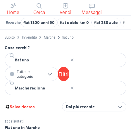
Home
Cerca
Vendi
Messaggi
fiat 1100 anni 50
fiat doblo km 0
fiat 238 auto
fiat
Ricerche
Subito
In vendita
Marche
fiat uno
Cosa cerchi?
Tutte le
Filtri
categorie
Salva ricerca
Dal più recente
133 risultati
Fiat uno in Marche