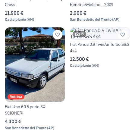
Cross
Benzina/Metano – 2009
11.900 €
2.000 €
Castelplanio
(
AN
)
San Benedetto del Tronto
(
AP
)
15
Fiat Panda 0.9 TwinAir Turbo S&S
4x4
12.500 €
Castelplanio
(
AN
)
Vetrina
Fiat Uno 60 5 porte SX.
SCIONERI
4.300 €
San Benedetto del Tronto
(
AP
)