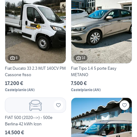
6
14
Fiat Ducato 33 2.3 MJT 140CV PM
Fiat Tipo 1.4 5 porte Easy
Cassone fisso
METANO
17.200 €
7.500 €
Castelplanio
(
AN
)
Castelplanio
(
AN
)
FIAT 500 (2020-->) - 500e
Berlina 42 kWh Icon
14.500 €