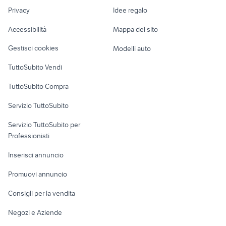
1600
Nautica
lavoro
ktm rc 390 usata
regalo cuccioli taranto
Privacy
Idee regalo
Garage e box
Caravan e Camper
Accessibilità
Mappa del sito
Loft, mansarde e
Veicoli commerciali
altro
Gestisci cookies
Modelli auto
Case vacanza
TuttoSubito Vendi
Uffici e Locali
TuttoSubito Compra
commerciali
Servizio TuttoSubito
elettronica
per la casa e la
sports e hobby
Servizio TuttoSubito per
persona
Informatica
Animali
Professionisti
Arredamento e
Console e
Accessori per
Casalinghi
Inserisci annuncio
Videogiochi
animali
Elettrodomestici
Promuovi annuncio
Audio/Video
Musica e Film
Giardino e Fai da te
Consigli per la vendita
Fotografia
Libri e Riviste
Abbigliamento e
Negozi e Aziende
Telefonia
Strumenti Musicali
Accessori