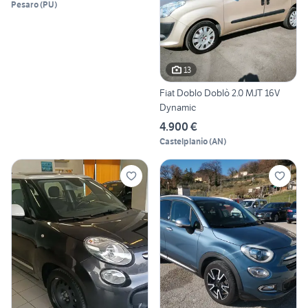
Pesaro
(
PU
)
13
Fiat Doblo Doblò 2.0 MJT 16V
Dynamic
4.900 €
Castelplanio
(
AN
)