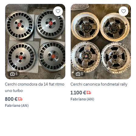
6
6
Cerchi cromodora da 14 fiat ritmo
Cerchi canonica fondmetal rally
uno turbo
1.100 €
800 €
Fabriano
(
AN
)
Fabriano
(
AN
)