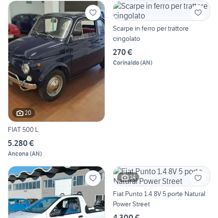
Scarpe in ferro per trattore
cingolato
270 €
Corinaldo
(
AN
)
20
FIAT 500 L
5.280 €
Ancona
(
AN
)
14
Fiat Punto 1.4 8V 5 porte Natural
Power Street
4.300 €