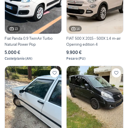
13
14
Fiat Panda 0.9 TwinAir Turbo
FIAT 500 X 2015 - 500X 1.4 m-air
Natural Power Pop
Opening edition 4
5.000 €
9.900 €
Castelplanio
(
AN
)
Pesaro
(
PU
)