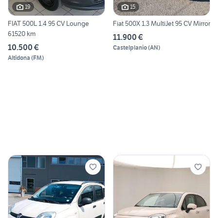
19
15
FIAT 500L 1.4 95 CV Lounge
Fiat 500X 1.3 MultiJet 95 CV Mirror
61520 km
11.900 €
10.500 €
Castelplanio
(
AN
)
Altidona
(
FM
)