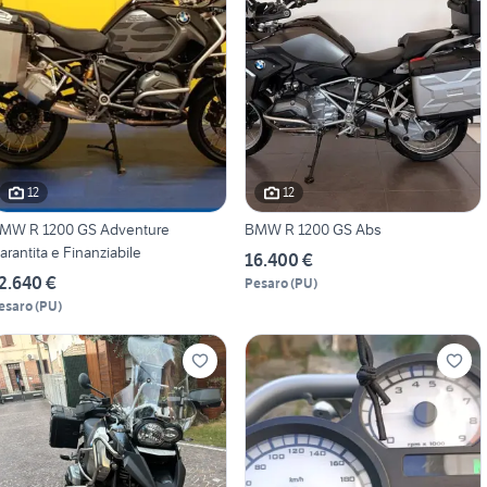
12
12
MW R 1200 GS Adventure
BMW R 1200 GS Abs
arantita e Finanziabile
16.400 €
2.640 €
Pesaro
(
PU
)
esaro
(
PU
)