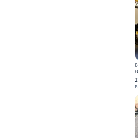
B
G
1
P