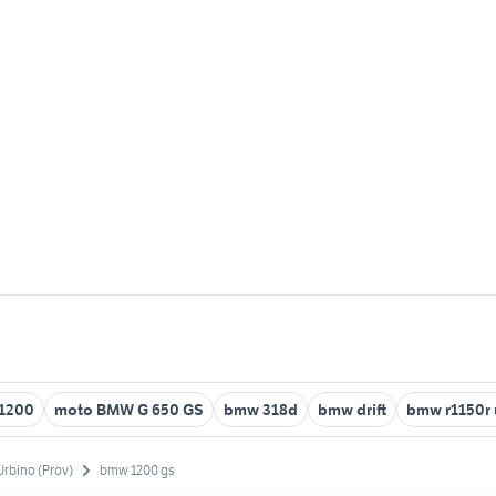
 1200
moto BMW G 650 GS
bmw 318d
bmw drift
bmw r1150r 
Urbino (Prov)
bmw 1200 gs