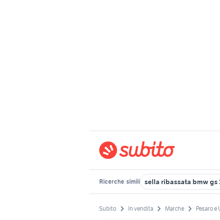
sella ribassata bmw gs
Ricerche
simili
Subito
In vendita
Marche
Pesaro e 