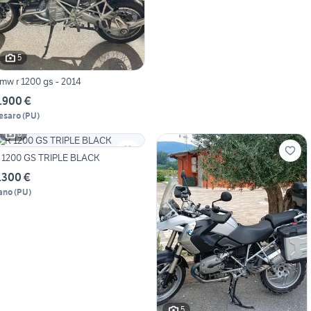
5
mw r 1200 gs - 2014
.900 €
esaro
(
PU
)
6
 1200 GS TRIPLE BLACK
.300 €
ano
(
PU
)
5