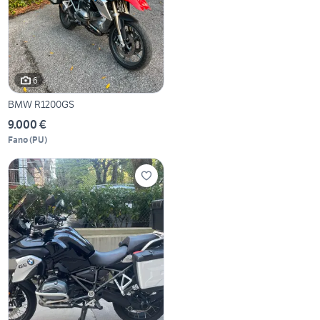
6
BMW R1200GS
9.000 €
Fano
(
PU
)