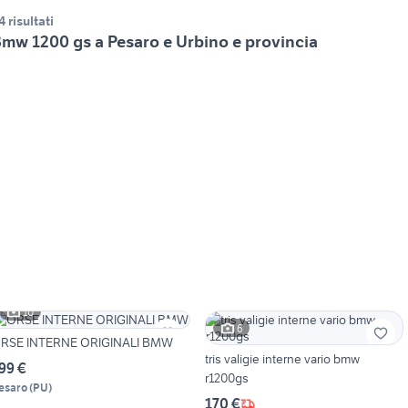
4 risultati
mw 1200 gs a Pesaro e Urbino e provincia
10
6
RSE INTERNE ORIGINALI BMW
tris valigie interne vario bmw
99 €
r1200gs
esaro
(
PU
)
170 €