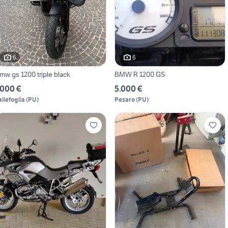
6
6
mw gs 1200 triple black
BMW R 1200 GS
.000 €
5.000 €
allefoglia
(
PU
)
Pesaro
(
PU
)