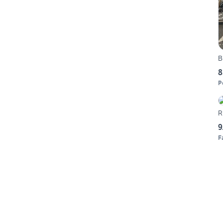
B
8
P
R
9
F