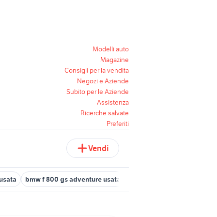
Modelli auto
Magazine
Consigli per la vendita
Negozi e Aziende
Subito per le Aziende
Assistenza
Ricerche salvate
Preferiti
Vendi
usata
bmw f 800 gs adventure usata
bmw cambio automatico a