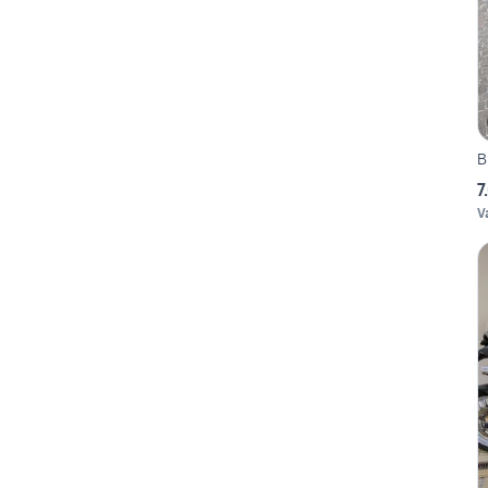
B
7
V