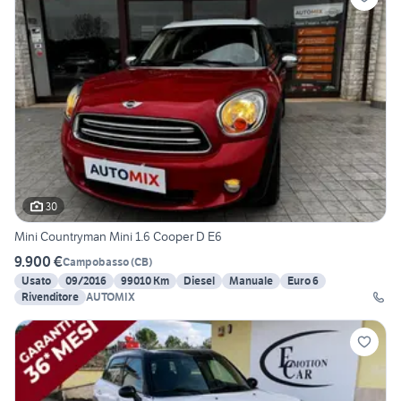
30
Mini Countryman Mini 1.6 Cooper D E6
9.900 €
Campobasso
(
CB
)
Usato
09/2016
99010 Km
Diesel
Manuale
Euro 6
Rivenditore
AUTOMIX