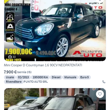
30
Mini Cooper D Countryman 1.6 90CV NEOPATENTATI
7.900 €
Isernia
(
IS
)
Usato
02/2013
195000 Km
Diesel
Manuale
Euro 5
Rivenditore
PUNTO AUTO SRL