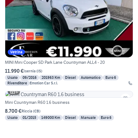
Vetrina
MINI Mini Cooper SD Park Lane Countryman ALL4 - 20
11.990 €
Isernia
(
IS
)
Usato
09/2016
201963 Km
Diesel
Automatico
Euro 6
Rivenditore
Emotion Car S.r.l.
6
Mini Countryman R60 1.6 business
8.700 €
Riccia
(
CB
)
Usato
01/2015
149000 Km
Diesel
Manuale
Euro 6