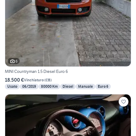
6
MINI Countryman 1.5 Diesel Euro 6
18.500 €
Vinchiaturo
(
CB
)
Usato
06/2019
80000 Km
Diesel
Manuale
Euro 6