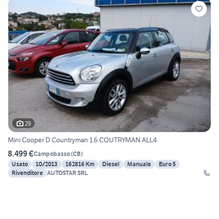
29
Mini Cooper D Countryman 1.6 COUTRYMAN ALL4
8.499 €
Campobasso
(
CB
)
Usato
10/2013
162816 Km
Diesel
Manuale
Euro 5
Rivenditore
AUTOSTAR SRL