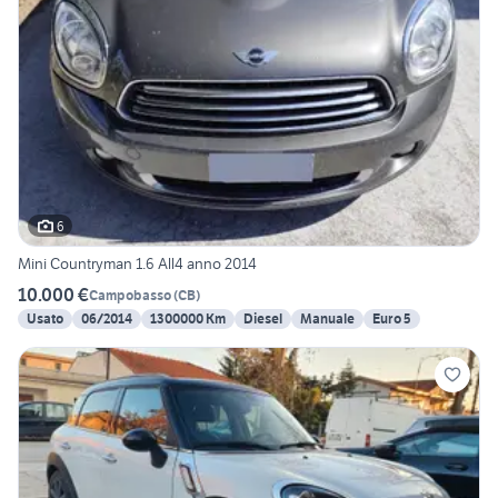
6
Mini Countryman 1.6 All4 anno 2014
10.000 €
Campobasso
(
CB
)
Usato
06/2014
1300000 Km
Diesel
Manuale
Euro 5