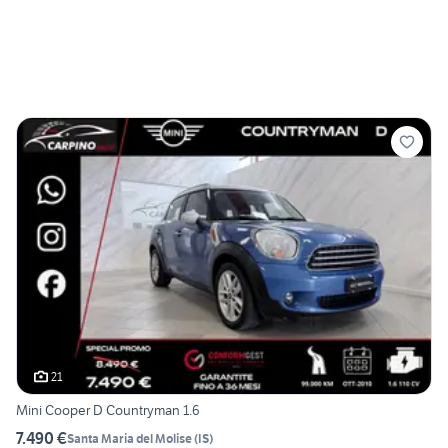
21
Mini Cooper D Countryman 1.6
7.490 €
Santa Maria del Molise
(
IS
)