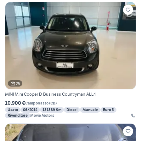
25
MINI Mini Cooper D Business Countryman ALL4
10.900 €
Campobasso
(
CB
)
Usato
06/2014
131389 Km
Diesel
Manuale
Euro 5
Rivenditore
Movie Motors