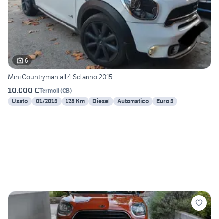
6
Mini Countryman all 4 Sd anno 2015
10.000 €
Termoli
(
CB
)
Usato
01/2015
128 Km
Diesel
Automatico
Euro 5