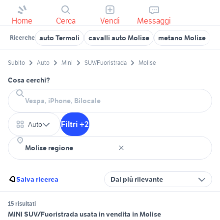
Home
Cerca
Vendi
Messaggi
auto Termoli
cavalli auto Molise
metano Molise
a
Ricerche
Subito
Auto
Mini
SUV/Fuoristrada
Molise
Cosa cerchi?
Filtri +2
Auto
Salva ricerca
Dal più rilevante
15 risultati
MINI SUV/Fuoristrada usata in vendita in Molise