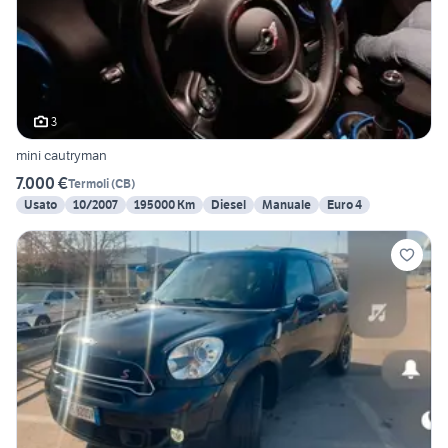
3
mini cautryman
7.000 €
Termoli
(
CB
)
Usato
10/2007
195000 Km
Diesel
Manuale
Euro 4