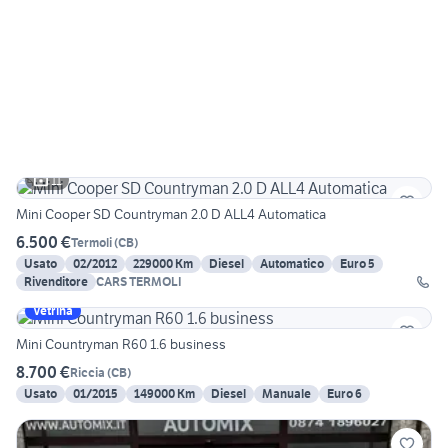
11
Mini Cooper SD Countryman 2.0 D ALL4 Automatica
6.500 €
Termoli
(
CB
)
Usato
02/2012
229000 Km
Diesel
Automatico
Euro 5
Rivenditore
CARS TERMOLI
Vetrina
Mini Countryman R60 1.6 business
8.700 €
Riccia
(
CB
)
Usato
01/2015
149000 Km
Diesel
Manuale
Euro 6