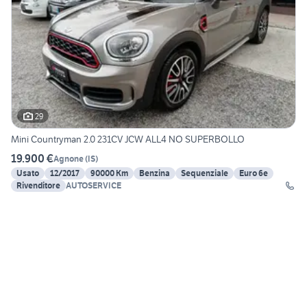
29
Mini Countryman 2.0 231CV JCW ALL4 NO SUPERBOLLO
19.900 €
Agnone
(
IS
)
Usato
12/2017
90000 Km
Benzina
Sequenziale
Euro 6e
Rivenditore
AUTOSERVICE