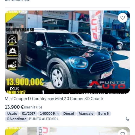
30
Mini Cooper D Countryman Mini 2.0 Cooper SD Countr
13.900 €
Isernia
(
IS
)
Usato
01/2017
140000 Km
Diesel
Manuale
Euro 6
Rivenditore
PUNTO AUTO SRL