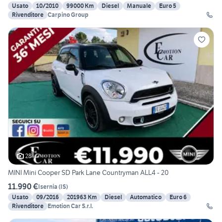
Usato
10/2010
99000 Km
Diesel
Manuale
Euro 5
Rivenditore
Carpino Group
28
MINI Mini Cooper SD Park Lane Countryman ALL4 - 20
11.990 €
Isernia
(
IS
)
Usato
09/2016
201963 Km
Diesel
Automatico
Euro 6
Rivenditore
Emotion Car S.r.l.