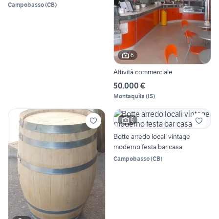
Campobasso
(
CB
)
6
Attività commerciale
50.000 €
Montaquila
(
IS
)
6
Botte arredo locali vintage
moderno festa bar casa
Campobasso
(
CB
)