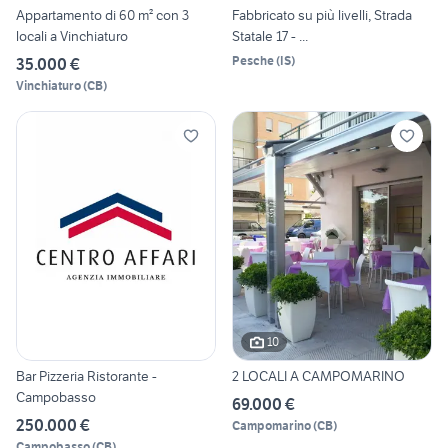
Appartamento di 60 m² con 3
Fabbricato su più livelli, Strada
locali a Vinchiaturo
Statale 17 - ...
Pesche
(
IS
)
35.000 €
Vinchiaturo
(
CB
)
10
Bar Pizzeria Ristorante -
2 LOCALI A CAMPOMARINO
Campobasso
69.000 €
250.000 €
Campomarino
(
CB
)
Campobasso
(
CB
)