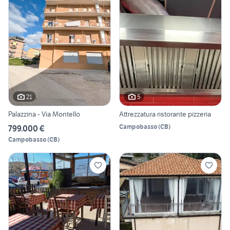
21
5
Palazzina - Via Montello
Attrezzatura ristorante pizzeria
Campobasso
(
CB
)
799.000 €
Campobasso
(
CB
)