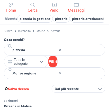
Home
Cerca
Vendi
Messaggi
pizzeria in gestione
pizzeria
pizzeria arredamento S
Ricerche
Subito
In vendita
Molise
pizzeria
Cosa cerchi?
Tutte le
Filtri
categorie
Salva ricerca
Dal più recente
54 risultati
Pizzeria in Molise