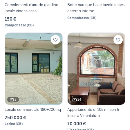
Complementi d’arredo giardino
Botte barrique base tavolo snack
locale vineria casa
esterno interno
Campobasso
(
CB
)
150 €
Campobasso
(
CB
)
3
24
Locale commerciale 180+200mq
Appartamento di 105 m² con 5
locali a Vinchiaturo
250.000 €
70.000 €
Larino
(
CB
)
Vinchiaturo
(
CB
)