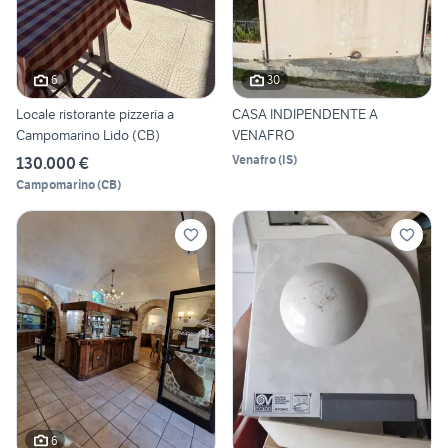
6
30
Locale ristorante pizzeria a
CASA INDIPENDENTE A
Campomarino Lido (CB)
VENAFRO
Venafro
(
IS
)
130.000 €
Campomarino
(
CB
)
6