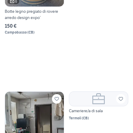
6
Botte legno pregiato di rovere
arredo design expo’
150 €
Campobasso
(
CB
)
Cameriere/a di sala
Termoli
(
CB
)