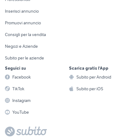
Arredamento e
Console e
Accessori per
Casalinghi
Inserisci annuncio
Videogiochi
animali
Elettrodomestici
Promuovi annuncio
Audio/Video
Musica e Film
Giardino e Fai da te
Consigli per la vendita
Fotografia
Libri e Riviste
Abbigliamento e
Negozi e Aziende
Telefonia
Strumenti Musicali
Accessori
Subito per le aziende
Sports
Tutto per i bambini
Seguici su
Scarica gratis l'App
Biciclette
Facebook
Subito per Android
Collezionismo
TikTok
Subito per iOS
Instagram
YouTube