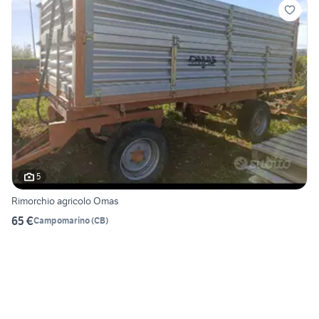
5
Rimorchio agricolo Omas
65 €
Campomarino
(
CB
)