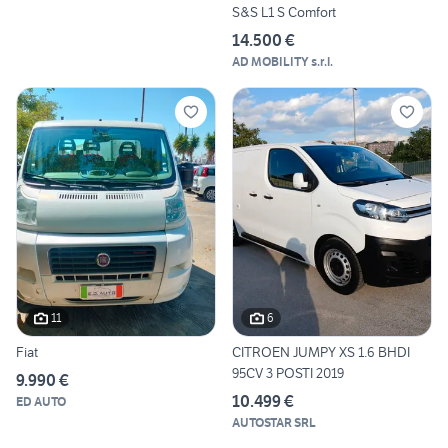
S&S L1 S Comfort
14.500 €
AD MOBILITY s.r.l.
11
6
Fiat
CITROEN JUMPY XS 1.6 BHDI
95CV 3 POSTI 2019
9.990 €
10.499 €
ED AUTO
AUTOSTAR SRL