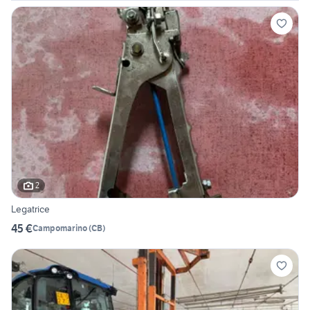
2
Legatrice
45 €
Campomarino
(
CB
)