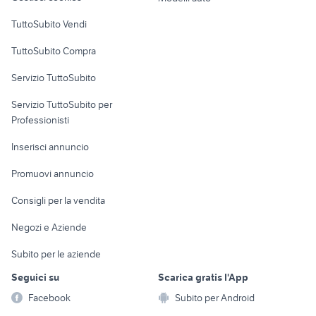
Case vacanza
TuttoSubito Vendi
Uffici e Locali
TuttoSubito Compra
commerciali
Servizio TuttoSubito
elettronica
per la casa e la
sports e hobby
Servizio TuttoSubito per
persona
Informatica
Animali
Professionisti
Arredamento e
Console e
Accessori per
Casalinghi
Inserisci annuncio
Videogiochi
animali
Elettrodomestici
Promuovi annuncio
Audio/Video
Musica e Film
Giardino e Fai da te
Consigli per la vendita
Fotografia
Libri e Riviste
Abbigliamento e
Negozi e Aziende
Telefonia
Strumenti Musicali
Accessori
Subito per le aziende
Sports
Tutto per i bambini
Seguici su
Scarica gratis l'App
Biciclette
Facebook
Subito per Android
Collezionismo