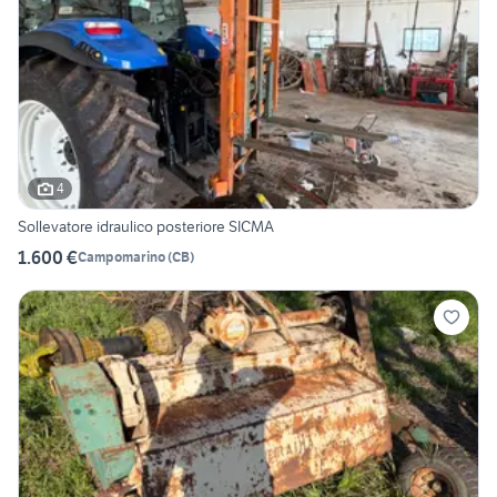
4
Sollevatore idraulico posteriore SICMA
1.600 €
Campomarino
(
CB
)