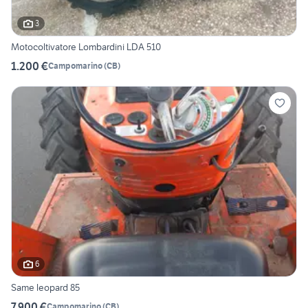
3
Motocoltivatore Lombardini LDA 510
1.200 €
Campomarino
(
CB
)
6
Same leopard 85
7.900 €
Campomarino
(
CB
)