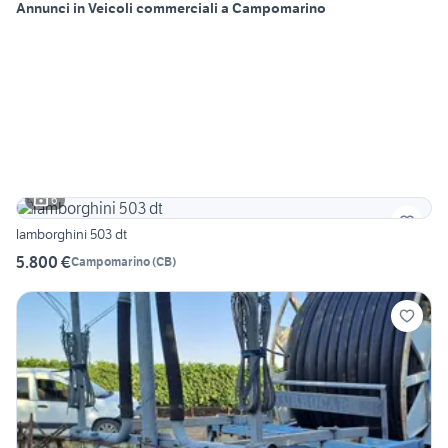
Annunci in Veicoli commerciali a Campomarino
6
lamborghini 503 dt
5.800 €
Campomarino
(
CB
)