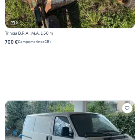
5
Trincia B.R.A.I.M.A. 1.60 m
700 €
Campomarino
(
CB
)