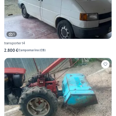
5
transporter t4
2.800 €
Campomarino
(
CB
)