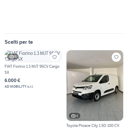
Scelti per te
6
FIAT Fiorino 1.3 MJT 95CV Cargo
SX
6.000 €
AD MOBILITY s.r.l.
6
Toyota Proace City 1.5D 100 CV