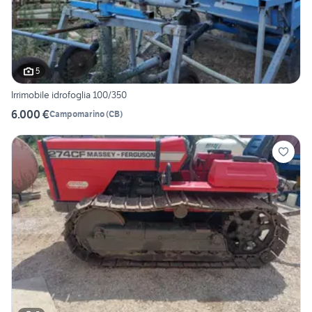
5
Irrimobile idrofoglia 100/350
6.000 €
Campomarino
(
CB
)