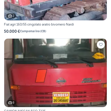
2
Fiat agri 160/55 cingolato aratro bivomero Nardi
50.000 €
Campomarino
(
CB
)
6
CAMION NISSAN ECO-T.135