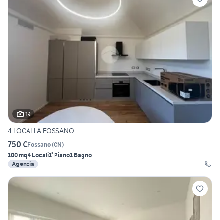
19
4 LOCALI A FOSSANO
750 €
Fossano
(
CN
)
100 mq
4 Locali
1° Piano
1 Bagno
Agenzia