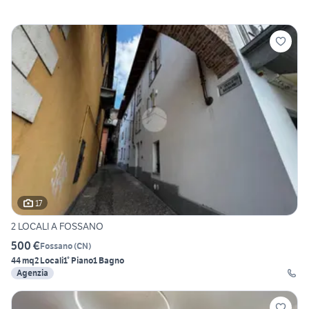
17
2 LOCALI A FOSSANO
500 €
Fossano
(
CN
)
44 mq
2 Locali
1° Piano
1 Bagno
Agenzia