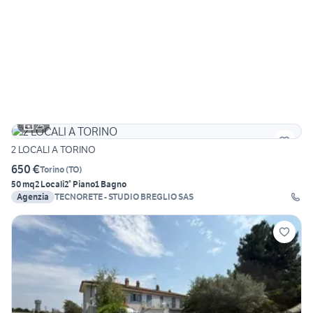
25
2 LOCALI A TORINO
650 €
Torino
(
TO
)
50 mq
2 Locali
2° Piano
1 Bagno
Agenzia
TECNORETE - STUDIO BREGLIO SAS