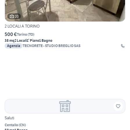
20
2 LOCALI A TORINO
500 €
Torino
(
TO
)
38 mq
2 Locali
1° Piano
1 Bagno
Agenzia
TECNORETE - STUDIO BREGLIO SAS
Saluti
Centallo
(
CN
)