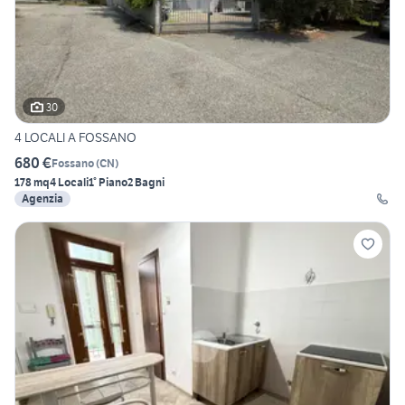
30
4 LOCALI A FOSSANO
680 €
Fossano
(
CN
)
178 mq
4 Locali
1° Piano
2 Bagni
Agenzia