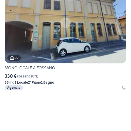
22
MONOLOCALE A FOSSANO
330 €
Fossano
(
CN
)
33 mq
1 Locale
2° Piano
1 Bagno
Agenzia