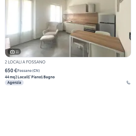
11
2 LOCALI A FOSSANO
650 €
Fossano
(
CN
)
44 mq
2 Locali
1° Piano
1 Bagno
Agenzia