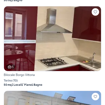
50 mq
1 Bagno
5
Bilocale Borgo Vittoria
Torino
(
TO
)
50 mq
2 Locali
1° Piano
1 Bagno