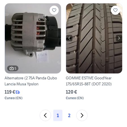
5
Alternatore (2 75A Panda Qubo
GOMME ESTIVE GoodYear
Lancia Musa Ypslon
175/65R15-88T (DOT 2020)
119 €
120 €
Cuneo
(
CN
)
Cuneo
(
CN
)
1
2