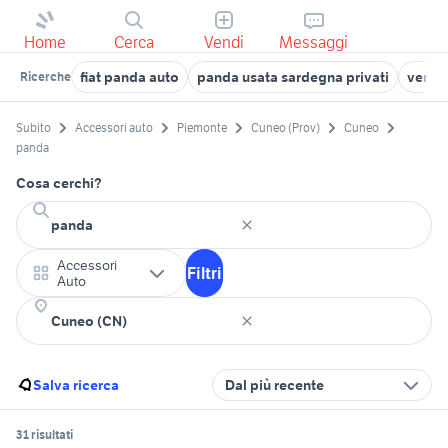
Home
Cerca
Vendi
Messaggi
fiat panda auto
panda usata sardegna privati
verric
Ricerche
Subito
Accessori auto
Piemonte
Cuneo (Prov)
Cuneo
panda
Cosa cerchi?
Accessori
Filtri
Auto
Salva ricerca
Dal più recente
31 risultati