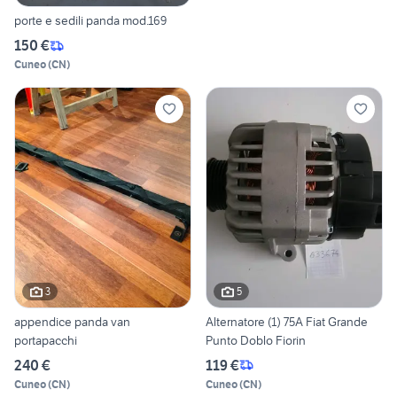
porte e sedili panda mod.169
150 €
Cuneo
(
CN
)
3
5
appendice panda van
Alternatore (1) 75A Fiat Grande
portapacchi
Punto Doblo Fiorin
240 €
119 €
Cuneo
(
CN
)
Cuneo
(
CN
)