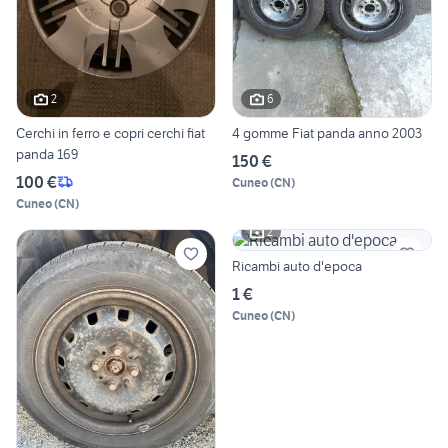
2
6
Cerchi in ferro e copri cerchi fiat
4 gomme Fiat panda anno 2003
panda 169
150 €
100 €
Cuneo
(
CN
)
Cuneo
(
CN
)
2
Ricambi auto d'epoca
1 €
Cuneo
(
CN
)