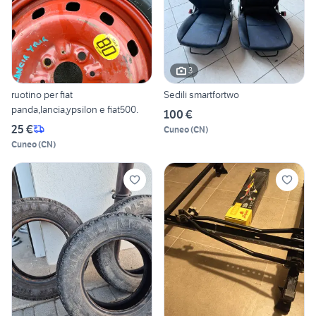
3
ruotino per fiat
Sedili smartfortwo
panda,lancia,ypsilon e fiat500.
100 €
25 €
Cuneo
(
CN
)
Cuneo
(
CN
)