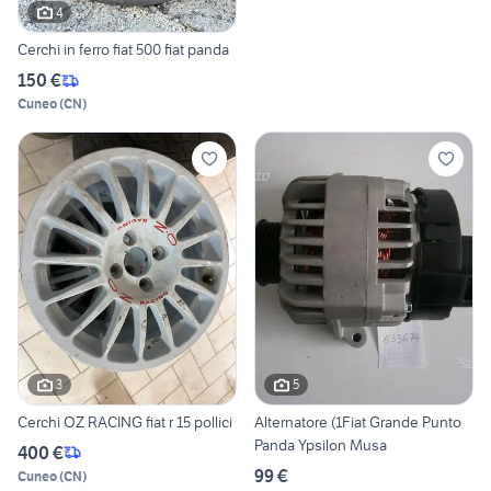
4
Cerchi in ferro fiat 500 fiat panda
150 €
Cuneo
(
CN
)
3
5
Cerchi OZ RACING fiat r 15 pollici
Alternatore (1Fiat Grande Punto
Panda Ypsilon Musa
400 €
99 €
Cuneo
(
CN
)