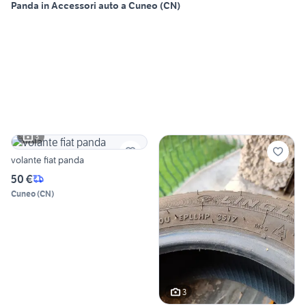
Panda in Accessori auto a Cuneo (CN)
3
volante fiat panda
50 €
Cuneo
(
CN
)
3