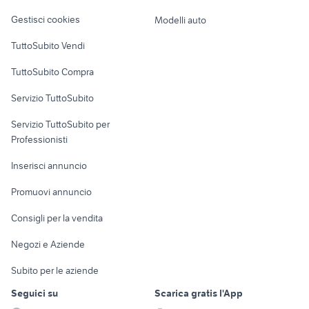
Veicoli commerciali
altro
Gestisci cookies
Modelli auto
Case vacanza
TuttoSubito Vendi
Uffici e Locali
TuttoSubito Compra
commerciali
Servizio TuttoSubito
elettronica
per la casa e la
sports e hobby
Servizio TuttoSubito per
persona
Informatica
Animali
Professionisti
Arredamento e
Console e
Accessori per
Casalinghi
Inserisci annuncio
Videogiochi
animali
Elettrodomestici
Promuovi annuncio
Audio/Video
Musica e Film
Giardino e Fai da te
Consigli per la vendita
Fotografia
Libri e Riviste
Abbigliamento e
Negozi e Aziende
Telefonia
Strumenti Musicali
Accessori
Subito per le aziende
Sports
Tutto per i bambini
Seguici su
Scarica gratis l'App
Biciclette