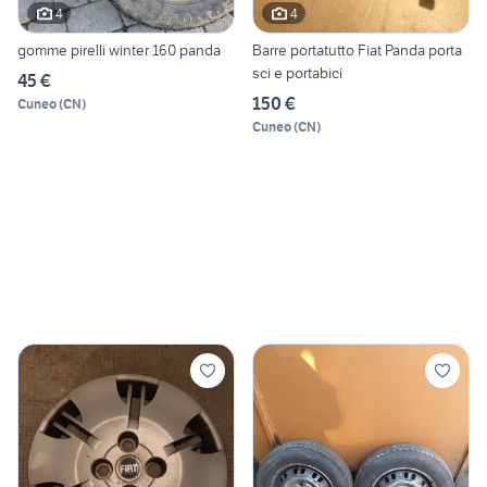
4
4
gomme pirelli winter 160 panda
Barre portatutto Fiat Panda porta
sci e portabici
45 €
150 €
Cuneo
(
CN
)
Cuneo
(
CN
)