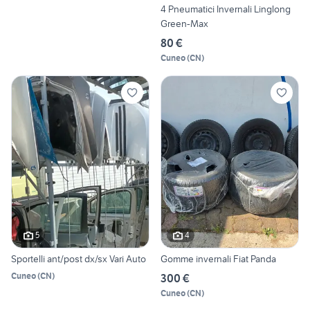
4 Pneumatici Invernali Linglong
Green-Max
80 €
Cuneo
(
CN
)
5
4
Sportelli ant/post dx/sx Vari Auto
Gomme invernali Fiat Panda
Cuneo
(
CN
)
300 €
Cuneo
(
CN
)