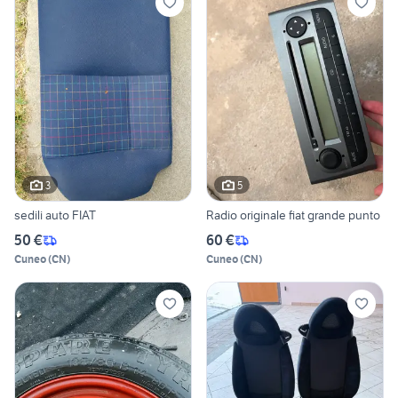
3
5
sedili auto FIAT
Radio originale fiat grande punto
50 €
60 €
Cuneo
(
CN
)
Cuneo
(
CN
)