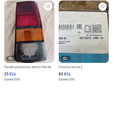
6
2
Fanale posteriore destro Panda
Frizione lancia y
25 €
80 €
Cuneo
(
CN
)
Cuneo
(
CN
)