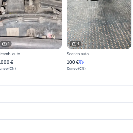
4
4
icambi auto
Scarico auto
.000 €
100 €
uneo
(
CN
)
Cuneo
(
CN
)
icherche simili
Suggerimenti
arti ricambio auto
fiorino pick up
uto Roma
fiat 1100 anni 50
golf 4 r32
icambi auto rovigo
auto Puglia
icambi accessori auto
ford mondeo