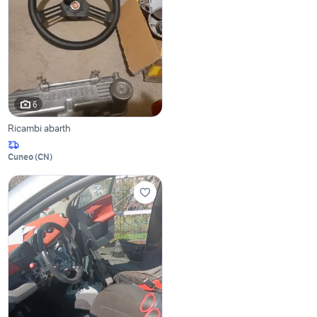
6
Ricambi abarth
Cuneo
(
CN
)