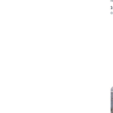
r
1
C