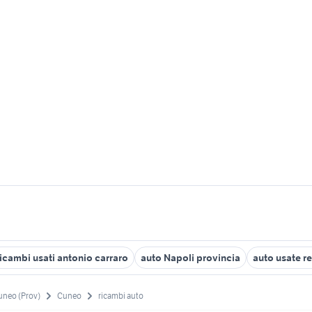
ricambi usati antonio carraro
auto Napoli provincia
auto usate r
uneo (Prov)
Cuneo
ricambi auto