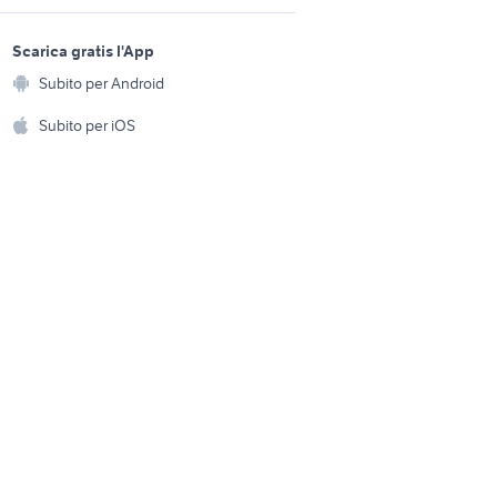
an auto
moto
sports e hobby
giacca militare anni 70
a
Scarica gratis l'App
cilia
Animali
abbigliamento
Subito per Android
ento e
altabile
Accessori per animali
harley davidson 883
hi
Subito per iOS
Musica e Film
omestici
Libri e Riviste
e Fai da te
Strumenti Musicali
amento e
ri
Sports
 i bambini
Biciclette
Collezionismo