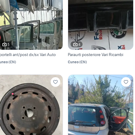
5
4
portelli ant/post dx/sx Vari Auto
Paraurti posteriore Vari Ricambi
uneo
(
CN
)
Cuneo
(
CN
)