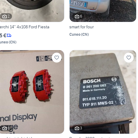
2
6
erchi 14’’ 4x108 Ford Fiesta
smart for four
Cuneo
(
CN
)
5 €
uneo
(
CN
)
6
3