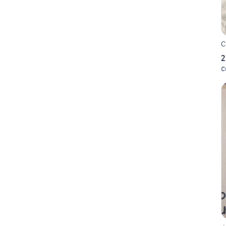
C
2
C