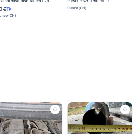
icambi mistubishi lancer evo
Porsche 3200 motronic
Cuneo
(
CN
)
0 €
uneo
(
CN
)