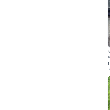
B
T
1
L