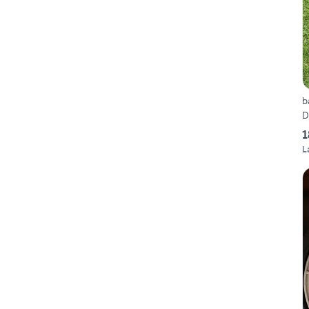
b
D
1
L