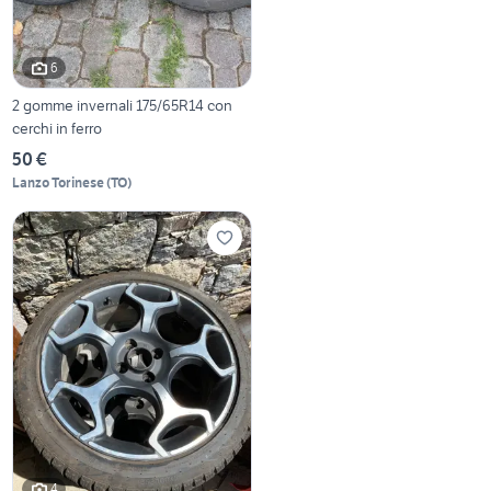
6
2 gomme invernali 175/65R14 con
cerchi in ferro
50 €
Lanzo Torinese
(
TO
)
4