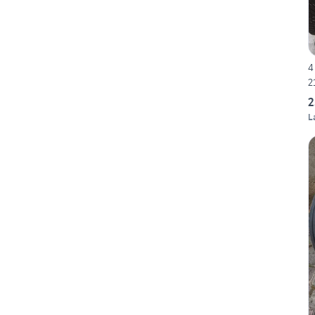
4
2
2
L