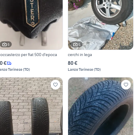
6
6
loccasterzo per fiat 500 d'epoca
cerchi in lega
0 €
80 €
anzo Torinese
(
TO
)
Lanzo Torinese
(
TO
)