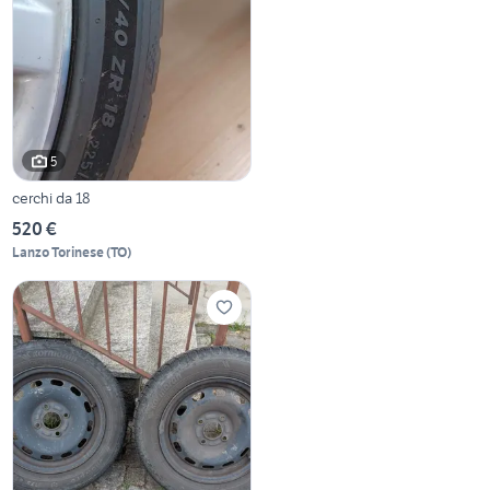
5
cerchi da 18
520 €
Lanzo Torinese
(
TO
)