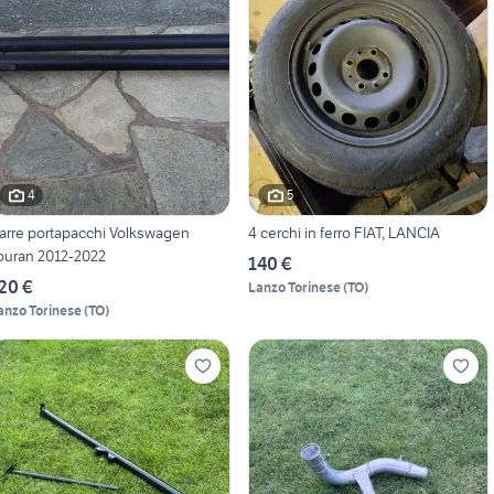
4
5
arre portapacchi Volkswagen
4 cerchi in ferro FIAT, LANCIA
ouran 2012-2022
140 €
20 €
Lanzo Torinese
(
TO
)
anzo Torinese
(
TO
)