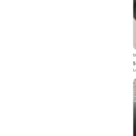
b
5
L