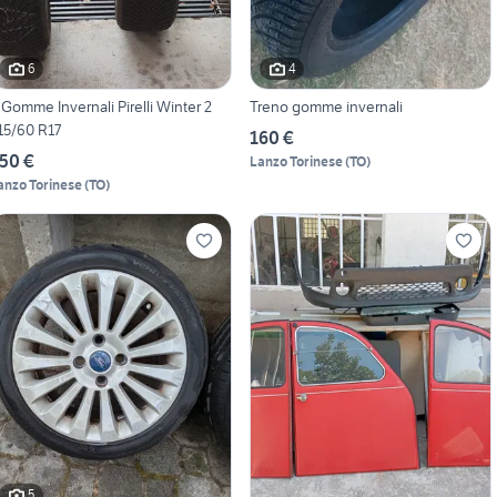
6
4
 Gomme Invernali Pirelli Winter 2
Treno gomme invernali
15/60 R17
160 €
50 €
Lanzo Torinese
(
TO
)
anzo Torinese
(
TO
)
5