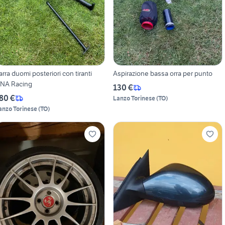
arra duomi posteriori con tiranti
Aspirazione bassa orra per punto
NA Racing
130 €
80 €
Lanzo Torinese
(
TO
)
anzo Torinese
(
TO
)