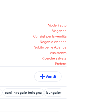
Modelli auto
Magazine
Consigli per la vendita
Negozi e Aziende
Subito per le Aziende
Assistenza
Ricerche salvate
Preferiti
Vendi
a
cani in regalo bologna
bungalow Emilia Romagna
camper du