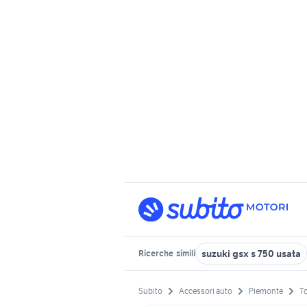
suzuki gsx s 750 usata
Ricerche
simili
Subito
Accessori auto
Piemonte
To