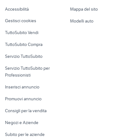
Caravan e Camper
Accessibilità
Mappa del sito
Loft, mansarde e
Veicoli commerciali
altro
Gestisci cookies
Modelli auto
Case vacanza
TuttoSubito Vendi
Uffici e Locali
TuttoSubito Compra
commerciali
Servizio TuttoSubito
elettronica
per la casa e la
sports e hobby
Servizio TuttoSubito per
persona
Informatica
Animali
Professionisti
Arredamento e
Console e
Accessori per
Casalinghi
Inserisci annuncio
Videogiochi
animali
Elettrodomestici
Promuovi annuncio
Audio/Video
Musica e Film
Giardino e Fai da te
Consigli per la vendita
Fotografia
Libri e Riviste
Abbigliamento e
Negozi e Aziende
Telefonia
Strumenti Musicali
Accessori
Subito per le aziende
Sports
Tutto per i bambini