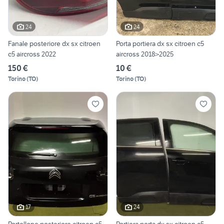
24
24
Fanale posteriore dx sx citroen
Porta portiera dx sx citroen c5
c5 aircross 2022
aircross 2018>2025
150 €
10 €
Torino
(
TO
)
Torino
(
TO
)
17
24
Portellone posteriore citroen c5
Portiera porta dx sx citroen c5