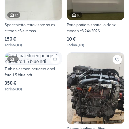
12
16
Specchietto retrovisore sx dx
Porta portiera sportello dx sx
citroen c5 aircross
citroen c3 24>2026
150 €
10 €
Torino
(
TO
)
Torino
(
TO
)
3
Turbina citroen peugeot opel
ford 1.5 blue hdi
350 €
Torino
(
TO
)
Citroen berlingo - 9hw