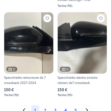
Torino
(
TO
)
12
11
Specchietto retrovisore ds 7
Specchietto destro sinistro
crossback 2017>2024
citroen ds7 crossback
150 €
150 €
Torino
(
TO
)
Torino
(
TO
)
1
2
3
4
5