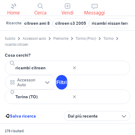
Home
Cerca
Vendi
Messaggi
citroen ami 8
citroen c3 2005
ricambi nissan terrano
Ricerche
Subito
Accessori auto
Piemonte
Torino (Prov)
Torino
ricambi citroen
Cosa cerchi?
Accessori
Filtri
Auto
Salva ricerca
Dal più recente
179 risultati