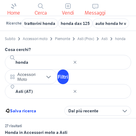
Home
Cerca
Vendi
Messaggi
trattorini honda
honda dax 125
auto honda hr v
h
Ricerche
Subito
Accessori moto
Piemonte
Asti (Prov)
Asti
honda
Cosa cerchi?
Accessori
Filtri
Moto
Salva ricerca
Dal più recente
27 risultati
Honda in Accessori moto a Asti