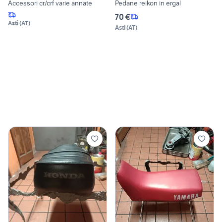
Accessori cr/crf varie annate
Pedane reikon in ergal
70 €
Asti
(
AT
)
Asti
(
AT
)