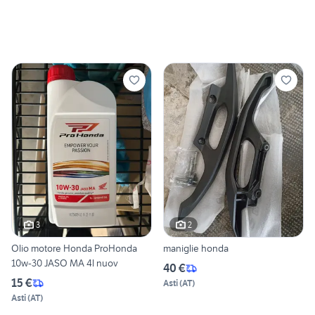
3
2
Olio motore Honda ProHonda
maniglie honda
10w-30 JASO MA 4l nuov
40 €
15 €
Asti
(
AT
)
Asti
(
AT
)