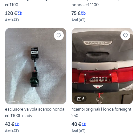
crf1100
honda crf 1100
120 €
75 €
Asti
(
AT
)
Asti
(
AT
)
6
esclusore valvola scarico honda
ricambi originali Honda foresight
crf 1100L e adv
250
42 €
40 €
Asti
(
AT
)
Asti
(
AT
)