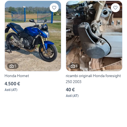
5
6
Honda Hornet
ricambi originali Honda foresight
250 2003
4.500 €
40 €
Asti
(
AT
)
Asti
(
AT
)