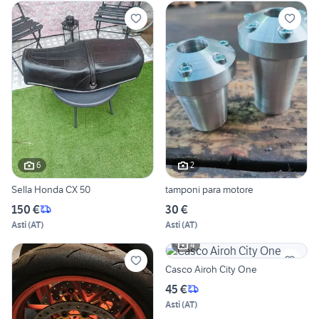
6
2
Sella Honda CX 50
tamponi para motore
150 €
30 €
Asti
(
AT
)
Asti
(
AT
)
4
Casco Airoh City One
45 €
Asti
(
AT
)