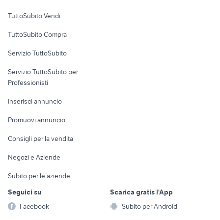
Case vacanza
TuttoSubito Vendi
Uffici e Locali
TuttoSubito Compra
commerciali
Servizio TuttoSubito
elettronica
per la casa e la
sports e hobby
Servizio TuttoSubito per
persona
Informatica
Animali
Professionisti
Arredamento e
Console e
Accessori per
Casalinghi
Inserisci annuncio
Videogiochi
animali
Elettrodomestici
Promuovi annuncio
Audio/Video
Musica e Film
Giardino e Fai da te
Consigli per la vendita
Fotografia
Libri e Riviste
Abbigliamento e
Negozi e Aziende
Telefonia
Strumenti Musicali
Accessori
Subito per le aziende
Sports
Tutto per i bambini
Seguici su
Scarica gratis l'App
Biciclette
Facebook
Subito per Android
Collezionismo