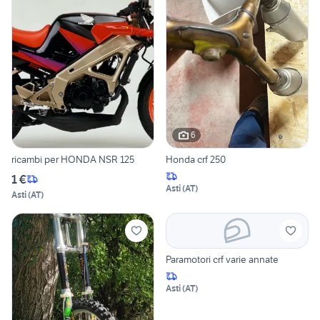
6
ricambi per HONDA NSR 125
Honda crf 250
1 €
Asti
(
AT
)
Asti
(
AT
)
Paramotori crf varie annate
Asti
(
AT
)