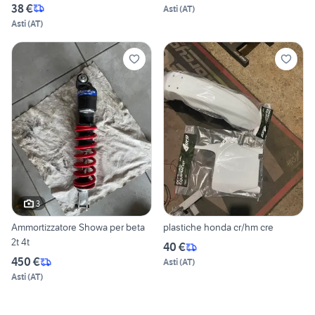
38 €
Asti
(
AT
)
Asti
(
AT
)
3
Ammortizzatore Showa per beta
plastiche honda cr/hm cre
2t 4t
40 €
450 €
Asti
(
AT
)
Asti
(
AT
)