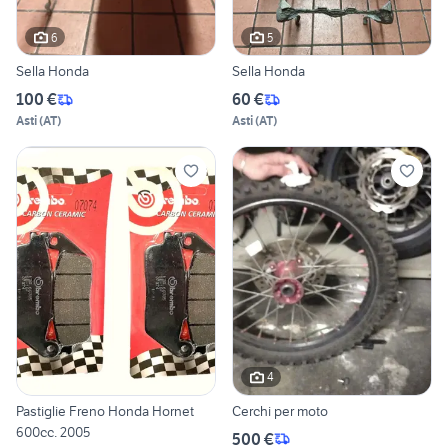
6
5
Sella Honda
Sella Honda
100 €
60 €
Asti
(
AT
)
Asti
(
AT
)
4
Pastiglie Freno Honda Hornet
Cerchi per moto
600cc. 2005
500 €