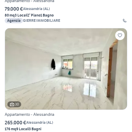
Appartamento - Alessandria
79.000 €
Alessandria
(
AL
)
80 mq
3 Locali
2° Piano
1 Bagno
Agenzia
GIERRE IMMOBILIARE
30
Appartamento - Alessandria
265.000 €
Alessandria
(
AL
)
176 mq
9 Locali
3 Bagni