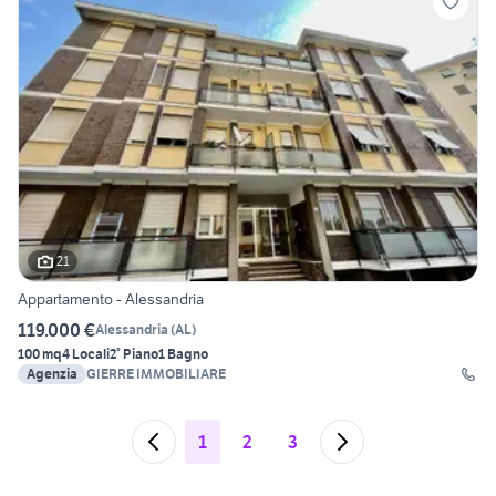
21
Appartamento - Alessandria
119.000 €
Alessandria
(
AL
)
100 mq
4 Locali
2° Piano
1 Bagno
Agenzia
GIERRE IMMOBILIARE
1
2
3