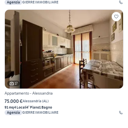
Agenzia
GIERRE IMMOBILIARE
17
Appartamento - Alessandria
75.000 €
Alessandria
(
AL
)
91 mq
4 Locali
4° Piano
1 Bagno
Agenzia
GIERRE IMMOBILIARE