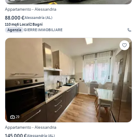
Appartamento - Alessandria
88.000 €
Alessandria
(
AL
)
110 mq
6 Locali
2 Bagni
Agenzia
GIERRE IMMOBILIARE
29
Appartamento - Alessandria
145.000 €
Alessandria
(
AL
)