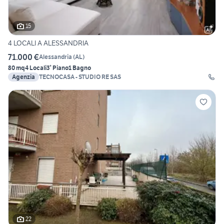
15
4 LOCALI A ALESSANDRIA
71.000 €
Alessandria
(
AL
)
80 mq
4 Locali
3° Piano
1 Bagno
Agenzia
TECNOCASA - STUDIO RE SAS
22