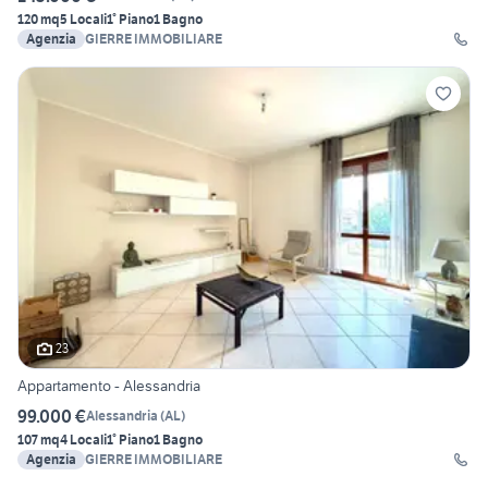
120 mq
5 Locali
1° Piano
1 Bagno
Agenzia
GIERRE IMMOBILIARE
23
Appartamento - Alessandria
99.000 €
Alessandria
(
AL
)
107 mq
4 Locali
1° Piano
1 Bagno
Agenzia
GIERRE IMMOBILIARE