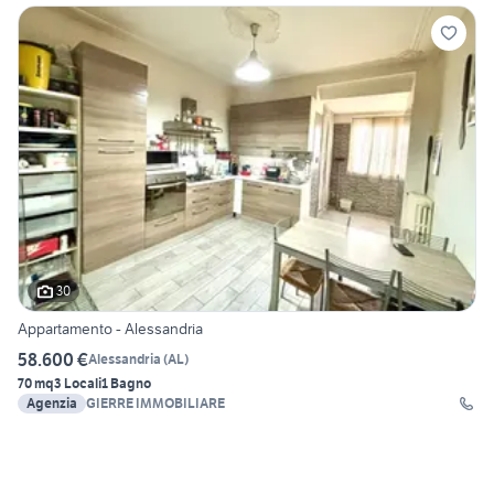
30
Appartamento - Alessandria
58.600 €
Alessandria
(
AL
)
70 mq
3 Locali
1 Bagno
Agenzia
GIERRE IMMOBILIARE