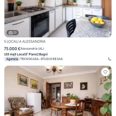
20
5 LOCALI A ALESSANDRIA
75.000 €
Alessandria
(
AL
)
103 mq
5 Locali
3° Piano
2 Bagni
Agenzia
TECNOCASA - STUDIO RE SAS