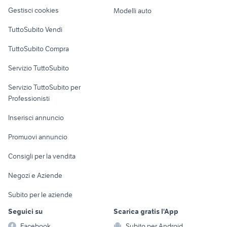
Veicoli commerciali
altro
Roma provincia
vendita appartamenti
Gestisci cookies
Modelli auto
mezzolombardo Trentino Alto
Case vacanza
TuttoSubito Vendi
Adige
Uffici e Locali
TuttoSubito Compra
commerciali
Servizio TuttoSubito
elettronica
per la casa e la
sports e hobby
Servizio TuttoSubito per
persona
Informatica
Animali
Professionisti
Arredamento e
Console e
Accessori per
Casalinghi
Inserisci annuncio
Videogiochi
animali
Elettrodomestici
Promuovi annuncio
Audio/Video
Musica e Film
Giardino e Fai da te
Consigli per la vendita
Fotografia
Libri e Riviste
Abbigliamento e
Negozi e Aziende
Telefonia
Strumenti Musicali
Accessori
Subito per le aziende
Sports
Tutto per i bambini
Seguici su
Scarica gratis l'App
Biciclette
Facebook
Subito per Android