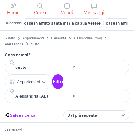
Home
Cerca
Vendi
Messaggi
case in affitto santa maria capua vetere
case in affitto
Ricerche
Subito
Appartamenti
Piemonte
Alessandria (Prov)
Alessandria
cristo
Cosa cerchi?
Filtri
Appartamenti
Salva ricerca
Dal più recente
71 risultati