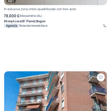
2
In eslusiva zona cristo quadrilocale con box auto
78.000 €
Alessandria
(
AL
)
90 mq
4 Locali
5° Piano
1 Bagno
Agenzia
Rolando immobiliare