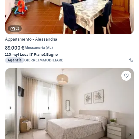
21
Appartamento - Alessandria
89.000 €
Alessandria
(
AL
)
110 mq
4 Locali
1° Piano
1 Bagno
Agenzia
GIERRE IMMOBILIARE