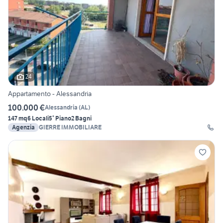
24
Appartamento - Alessandria
100.000 €
Alessandria
(
AL
)
147 mq
6 Locali
5° Piano
2 Bagni
Agenzia
GIERRE IMMOBILIARE