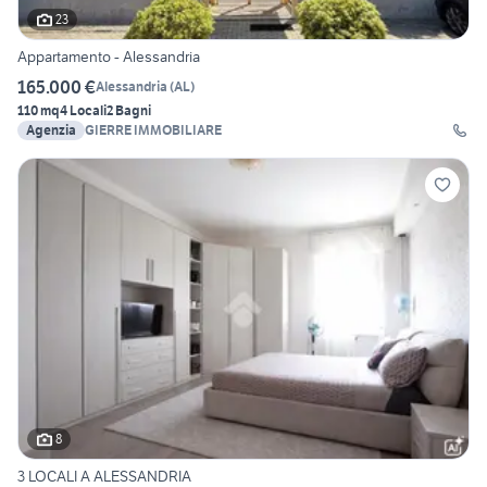
23
Appartamento - Alessandria
165.000 €
Alessandria
(
AL
)
110 mq
4 Locali
2 Bagni
Agenzia
GIERRE IMMOBILIARE
8
3 LOCALI A ALESSANDRIA