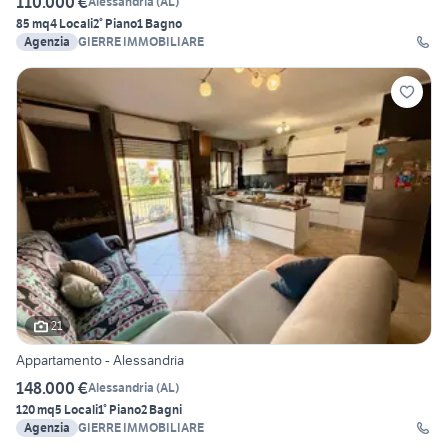
110.000 €
Alessandria
(
AL
)
85 mq
4 Locali
2° Piano
1 Bagno
Agenzia
GIERRE IMMOBILIARE
21
Appartamento - Alessandria
148.000 €
Alessandria
(
AL
)
120 mq
5 Locali
1° Piano
2 Bagni
Agenzia
GIERRE IMMOBILIARE