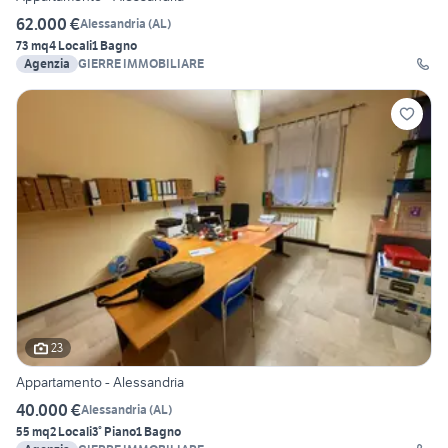
62.000 €
Alessandria
(
AL
)
73 mq
4 Locali
1 Bagno
Agenzia
GIERRE IMMOBILIARE
23
Appartamento - Alessandria
40.000 €
Alessandria
(
AL
)
55 mq
2 Locali
3° Piano
1 Bagno