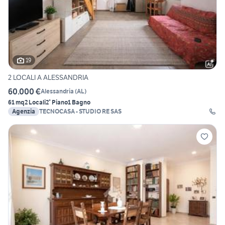
19
2 LOCALI A ALESSANDRIA
60.000 €
Alessandria
(
AL
)
61 mq
2 Locali
2° Piano
1 Bagno
Agenzia
TECNOCASA - STUDIO RE SAS