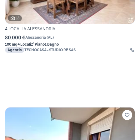
18
4 LOCALI A ALESSANDRIA
80.000 €
Alessandria
(
AL
)
100 mq
4 Locali
2° Piano
1 Bagno
Agenzia
TECNOCASA - STUDIO RE SAS