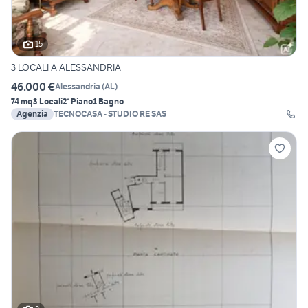
15
3 LOCALI A ALESSANDRIA
46.000 €
Alessandria
(
AL
)
74 mq
3 Locali
2° Piano
1 Bagno
Agenzia
TECNOCASA - STUDIO RE SAS