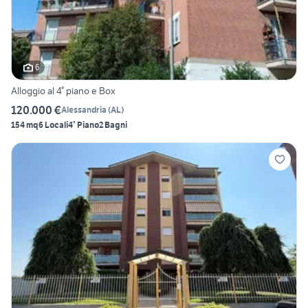
6
Alloggio al 4° piano e Box
120.000 €
Alessandria
(
AL
)
154 mq
6 Locali
4° Piano
2 Bagni