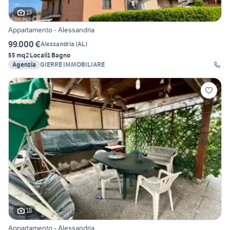
13
Appartamento - Alessandria
99.000 €
Alessandria
(
AL
)
55 mq
2 Locali
1 Bagno
Agenzia
GIERRE IMMOBILIARE
18
Appartamento - Alessandria