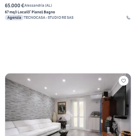
65.000 €
Alessandria
(
AL
)
67 mq
3 Locali
3° Piano
1 Bagno
Agenzia
TECNOCASA - STUDIO RE SAS