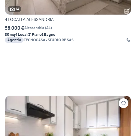
14
4 LOCALI A ALESSANDRIA
58.000 €
Alessandria
(
AL
)
80 mq
4 Locali
2° Piano
1 Bagno
Agenzia
TECNOCASA - STUDIO RE SAS