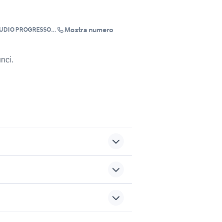
Mostra numero
TUDIO PROGRESSO
unci.
da privati
case in vendita
poggiomarino
case in vendita terracina
sports e hobby