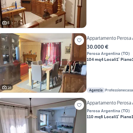
6
Appartamento Perosa 
30.000 €
Perosa Argentina
(
TO
)
104 mq
4 Locali
1° Piano
14
Agenzia
Professionecasa
Appartamento Perosa 
Perosa Argentina
(
TO
)
110 mq
6 Locali
1° Piano