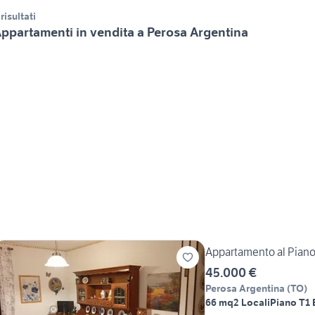
 risultati
ppartamenti in vendita a Perosa Argentina
Appartamento al Piano 
45.000 €
Perosa Argentina
(
TO
)
66 mq
2 Locali
Piano T
1