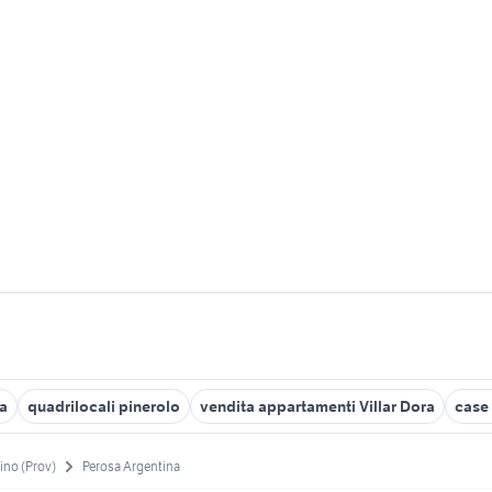
za
quadrilocali pinerolo
vendita appartamenti Villar Dora
case
ino (Prov)
Perosa Argentina