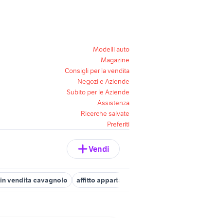
Modelli auto
Magazine
Consigli per la vendita
Negozi e Aziende
Subito per le Aziende
Assistenza
Ricerche salvate
Preferiti
Vendi
 in vendita cavagnolo
affitto appartamenti Lemie
vendita appart