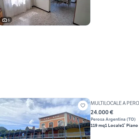
6
MULTILOCALE A PER
24.000 €
Perosa Argentina
(
TO
)
119 mq
1 Locale
1° Piano