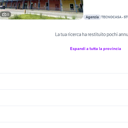
8
Agenzia
TECNOCASA - S
SAS
La tua ricerca ha restituito pochi ann
Espandi a tutta la provincia
icherche simili
Suggerimenti
endita appartamenti Sanfront
vendita appartamenti San
Bernardino Verbano
nti in vendita
affitto appartamenti da privati
affitto appartamenti 
ppartamenti occhieppo superiore
Messina provincia
Sassari provincia
bilocali piemonte
endita appartamenti Viguzzolo
affitto appartamenti
quadrilocali novara
ase in vendita fossano
endita torre melissa
affitti imola
lavoro e servizi
elettronica
per la casa e la