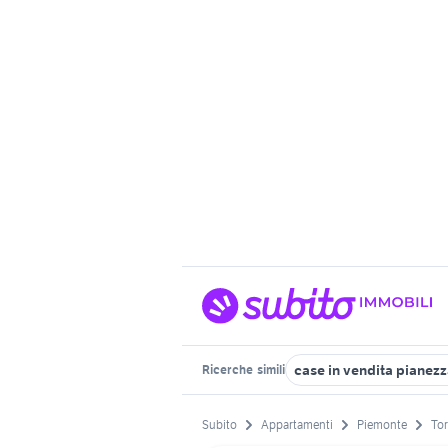
case in vendita pianez
Ricerche
simili
Subito
Appartamenti
Piemonte
Tor