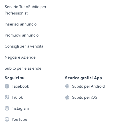
elettronica
per la casa e la
sports e hobby
Servizio TuttoSubito per
persona
Informatica
Animali
Professionisti
Arredamento e
Console e
Accessori per
Casalinghi
Inserisci annuncio
Videogiochi
animali
Elettrodomestici
Promuovi annuncio
Audio/Video
Musica e Film
Giardino e Fai da te
Consigli per la vendita
Fotografia
Libri e Riviste
Abbigliamento e
Negozi e Aziende
Telefonia
Strumenti Musicali
Accessori
Subito per le aziende
Sports
Tutto per i bambini
Seguici su
Scarica gratis l'App
Biciclette
Facebook
Subito per Android
Collezionismo
TikTok
Subito per iOS
Instagram
YouTube