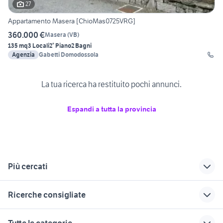
27
Appartamento Masera [ChioMas0725VRG]
360.000 €
Masera
(
VB
)
135 mq
3 Locali
2° Piano
2 Bagni
Agenzia
Gabetti Domodossola
La tua ricerca ha restituito pochi annunci.
Espandi a tutta la provincia
Più cercati
Correlati
Richerche simili
Suggerimenti
Ricerche consigliate
case in vendita a
case in vendita
affitto appartamenti
domodossola
canelli
fossano Piemonte
case in affitto santa maria capua
case in vendita terracina
Tutte le categorie