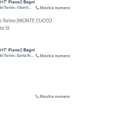
i
+7° Piano
2 Bagni
Mostra numero
i Torino - Viberti
 Strada
o Torino [MONTE CUCCO
zo St
i
+7° Piano
2 Bagni
Mostra numero
i Torino - Santa Rita
li
Mostra numero