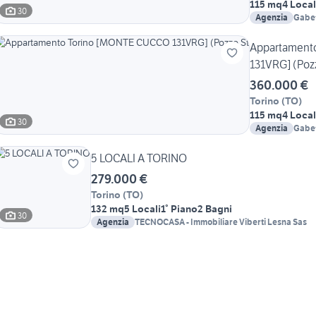
115 mq
4 Local
30
Agenzia
Gabett
Pozzo
Appartament
131VRG] (Poz
360.000 €
Torino
(
TO
)
115 mq
4 Local
30
Agenzia
Gabett
Agnel
5 LOCALI A TORINO
279.000 €
Torino
(
TO
)
132 mq
5 Locali
1° Piano
2 Bagni
30
Agenzia
TECNOCASA - Immobiliare Viberti Lesna Sas