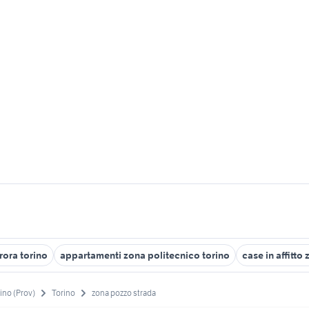
rora torino
appartamenti zona politecnico torino
case in affitto
ino (Prov)
Torino
zona pozzo strada