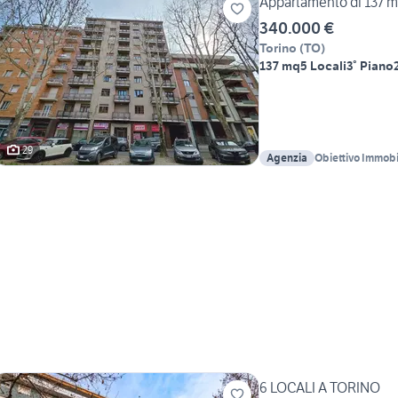
Appartamento di 137 m²
340.000 €
Torino
(
TO
)
137 mq
5 Locali
3° Piano
29
Agenzia
Obiettivo Immobi
6 LOCALI A TORINO