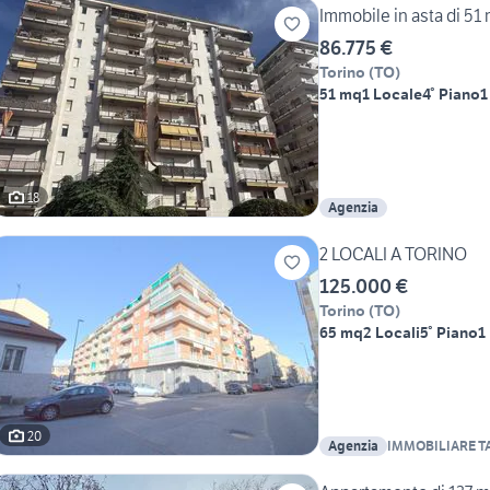
Immobile in asta di 51 
86.775 €
Torino
(
TO
)
51 mq
1 Locale
4° Piano
1
18
Agenzia
2 LOCALI A TORINO
125.000 €
Torino
(
TO
)
65 mq
2 Locali
5° Piano
1
20
Agenzia
IMMOBILIARE T