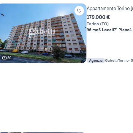
Campagna S.n.c.
Appartamento Torino [r
179.000 €
Torino
(
TO
)
96 mq
3 Locali
7° Piano
1
30
Agenzia
Gabetti Torino - 