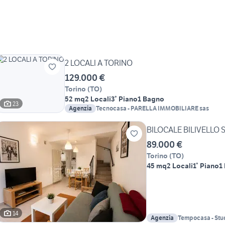
2 LOCALI A TORINO
129.000 €
Torino
(
TO
)
52 mq
2 Locali
3° Piano
1 Bagno
23
Agenzia
Tecnocasa - PARELLA IMMOBILIARE sas
BILOCALE BILIVELLO
89.000 €
Torino
(
TO
)
45 mq
2 Locali
1° Piano
1
14
Agenzia
Tempocasa - Stu