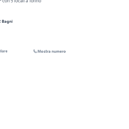
 con 5 locali a Torino
2 Bagni
Mostra numero
liare