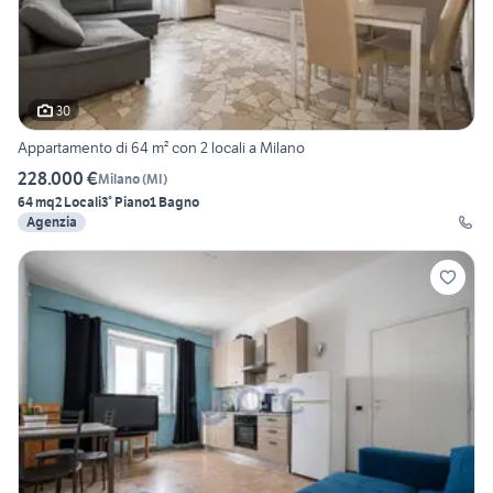
30
Appartamento di 64 m² con 2 locali a Milano
228.000 €
Milano
(
MI
)
64 mq
2 Locali
3° Piano
1 Bagno
Agenzia