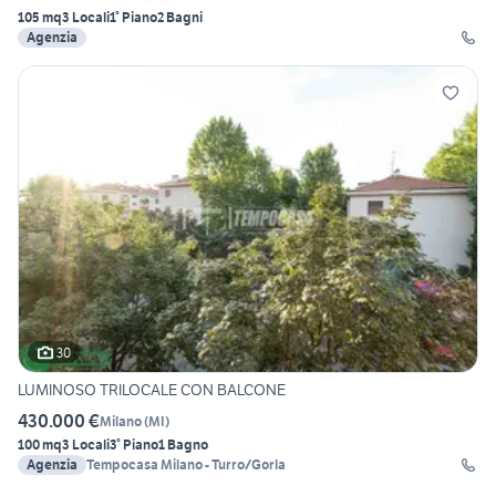
105 mq
3 Locali
1° Piano
2 Bagni
Agenzia
30
LUMINOSO TRILOCALE CON BALCONE
430.000 €
Milano
(
MI
)
100 mq
3 Locali
3° Piano
1 Bagno
Agenzia
Tempocasa Milano - Turro/Gorla