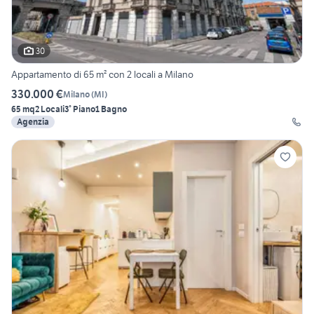
30
Appartamento di 65 m² con 2 locali a Milano
330.000 €
Milano
(
MI
)
65 mq
2 Locali
3° Piano
1 Bagno
Agenzia