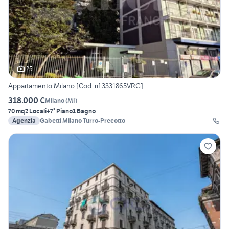
25
Appartamento Milano [Cod. rif 3331865VRG]
318.000 €
Milano
(
MI
)
70 mq
2 Locali
+7° Piano
1 Bagno
Agenzia
Gabetti Milano Turro-Precotto