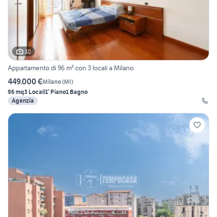
30
Appartamento di 96 m² con 3 locali a Milano
449.000 €
Milano
(
MI
)
96 mq
3 Locali
1° Piano
1 Bagno
Agenzia