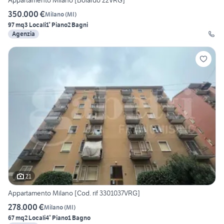
Appartamento Milano [Boiardo 22VRG]
350.000 €
Milano
(
MI
)
97 mq
3 Locali
1° Piano
2 Bagni
Agenzia
21
Appartamento Milano [Cod. rif 3301037VRG]
278.000 €
Milano
(
MI
)
67 mq
2 Locali
4° Piano
1 Bagno