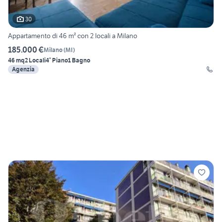
30
Appartamento di 46 m² con 2 locali a Milano
185.000 €
Milano
(
MI
)
46 mq
2 Locali
4° Piano
1 Bagno
Agenzia