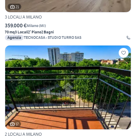
21
3 LOCALI A MILANO
359.000 €
Milano
(
MI
)
70 mq
3 Locali
2° Piano
2 Bagni
Agenzia
TECNOCASA - STUDIO TURRO SAS
17
2 LOCALI A MILANO