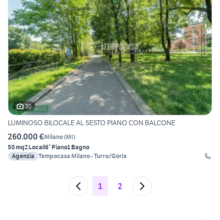
30
LUMINOSO BILOCALE AL SESTO PIANO CON BALCONE
260.000 €
Milano
(
MI
)
50 mq
2 Locali
6° Piano
1 Bagno
Agenzia
Tempocasa Milano - Turro/Gorla
1
2