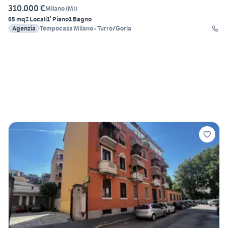
310.000 €
Milano
(
MI
)
65 mq
2 Locali
1° Piano
1 Bagno
Agenzia
Tempocasa Milano - Turro/Gorla