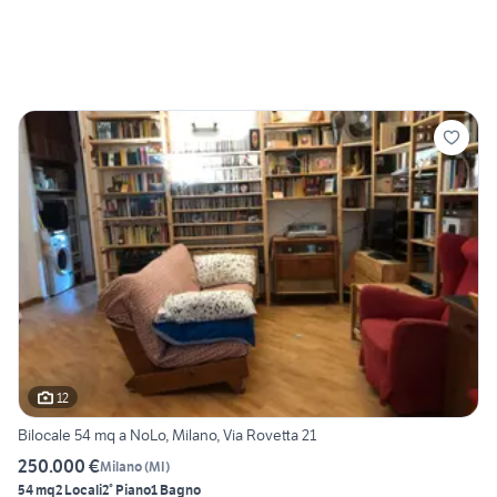
12
Bilocale 54 mq a NoLo, Milano, Via Rovetta 21
250.000 €
Milano
(
MI
)
54 mq
2 Locali
2° Piano
1 Bagno