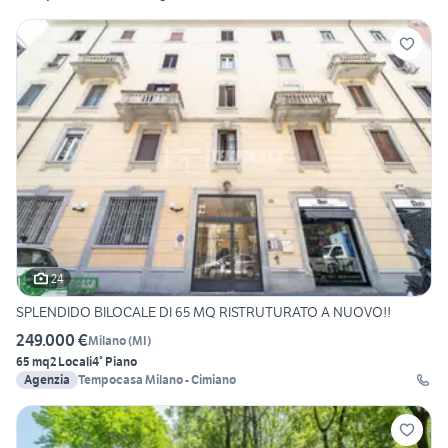
24
SPLENDIDO BILOCALE DI 65 MQ RISTRUTURATO A NUOVO!!
249.000 €
Milano
(
MI
)
65 mq
2 Locali
4° Piano
Agenzia
Tempocasa Milano - Cimiano