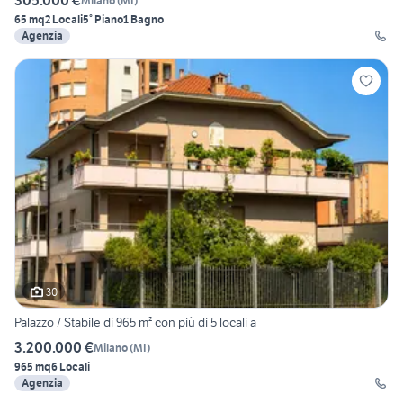
305.000 €
Milano
(
MI
)
65 mq
2 Locali
5° Piano
1 Bagno
Agenzia
30
Palazzo / Stabile di 965 m² con più di 5 locali a
3.200.000 €
Milano
(
MI
)
965 mq
6 Locali
Agenzia