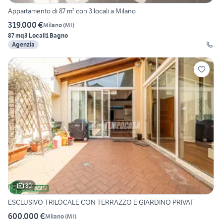
Appartamento di 87 m² con 3 locali a Milano
319.000 €
Milano
(
MI
)
87 mq
3 Locali
1 Bagno
Agenzia
30
ESCLUSIVO TRILOCALE CON TERRAZZO E GIARDINO PRIVAT
600.000 €
Milano
(
MI
)