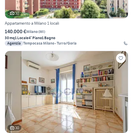
30
Appartamento a Milano 1 locali
140.000 €
Milano
(
MI
)
30 mq
1 Locale
4° Piano
1 Bagno
Agenzia
Tempocasa Milano - Turro/Gorla
30