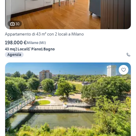
30
Appartamento di 43 m² con 2 locali a Milano
198.000 €
Milano
(
MI
)
43 mq
2 Locali
1° Piano
1 Bagno
Agenzia