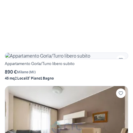
Appartamento Gorla/Turro libero subito
890 €
Milano
(
MI
)
45 mq
2 Locali
3° Piano
1 Bagno