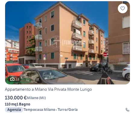
23
Appartamento a Milano Via Privata Monte Lungo
130.000 €
Milano
(
MI
)
110 mq
1 Bagno
Agenzia
Tempocasa Milano - Turro/Gorla