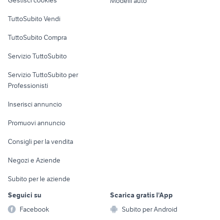
Gestisci cookies
Modelli auto
Case vacanza
TuttoSubito Vendi
Uffici e Locali
TuttoSubito Compra
commerciali
Servizio TuttoSubito
elettronica
per la casa e la
sports e hobby
Servizio TuttoSubito per
persona
Informatica
Animali
Professionisti
Arredamento e
Console e
Accessori per
Casalinghi
Inserisci annuncio
Videogiochi
animali
Elettrodomestici
Promuovi annuncio
Audio/Video
Musica e Film
Giardino e Fai da te
Consigli per la vendita
Fotografia
Libri e Riviste
Abbigliamento e
Negozi e Aziende
Telefonia
Strumenti Musicali
Accessori
Subito per le aziende
Sports
Tutto per i bambini
Seguici su
Scarica gratis l'App
Biciclette
Facebook
Subito per Android