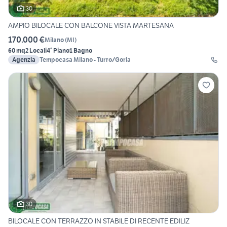
30
AMPIO BILOCALE CON BALCONE VISTA MARTESANA
170.000 €
Milano
(
MI
)
60 mq
2 Locali
4° Piano
1 Bagno
Agenzia
Tempocasa Milano - Turro/Gorla
30
BILOCALE CON TERRAZZO IN STABILE DI RECENTE EDILIZ