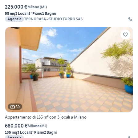
225.000 €
Milano
(
MI
)
58 mq
2 Locali
5° Piano
1 Bagno
Agenzia
TECNOCASA - STUDIO TURRO SAS
30
Appartamento di 135 m² con 3 locali a Milano
680.000 €
Milano
(
MI
)
135 mq
3 Locali
2° Piano
2 Bagni
Agenzia