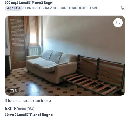
100 mq
3 Locali
1° Piano
2 Bagni
Agenzia
TECNORETE - IMMOBILIARE GIARDINETTI SRL
6
Bilocale arredato luminoso
680 €
Roma
(
RM
)
60 mq
2 Locali
2° Piano
1 Bagno