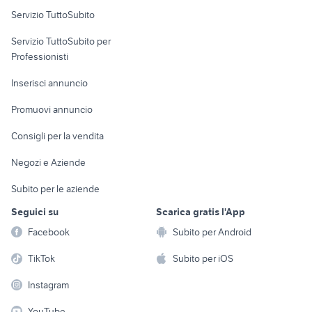
Servizio TuttoSubito
elettronica
per la casa e la
sports e hobby
Servizio TuttoSubito per
persona
Informatica
Animali
Professionisti
Arredamento e
Console e
Accessori per
Casalinghi
Inserisci annuncio
Videogiochi
animali
Elettrodomestici
Promuovi annuncio
Audio/Video
Musica e Film
Giardino e Fai da te
Consigli per la vendita
Fotografia
Libri e Riviste
Abbigliamento e
Negozi e Aziende
Telefonia
Strumenti Musicali
Accessori
Subito per le aziende
Sports
Tutto per i bambini
Seguici su
Scarica gratis l'App
Biciclette
Facebook
Subito per Android
Collezionismo
TikTok
Subito per iOS
Instagram
YouTube