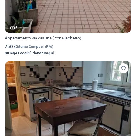
6
Appartamento via casilina ( zona laghetto)
750 €
Monte Compatri
(
RM
)
80 mq
4 Locali
1° Piano
2 Bagni