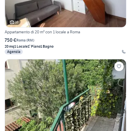
16
Appartamento di 20 m² con 1 locale a Roma
750 €
Roma
(
RM
)
20 mq
1 Locale
1° Piano
1 Bagno
Agenzia