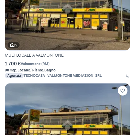
9
MULTILOCALE A VALMONTONE
1.700 €
Valmontone
(
RM
)
90 mq
1 Locale
1° Piano
1 Bagno
Agenzia
TECNOCASA - VALMONTONE MEDIAZIONI SRL