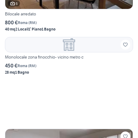
6
Bilocale arredato
800 €
Roma
(
RM
)
40 mq
2 Locali
1° Piano
1 Bagno
Monolocale zona finocchio- vicino metro c
450 €
Roma
(
RM
)
28 mq
1 Bagno