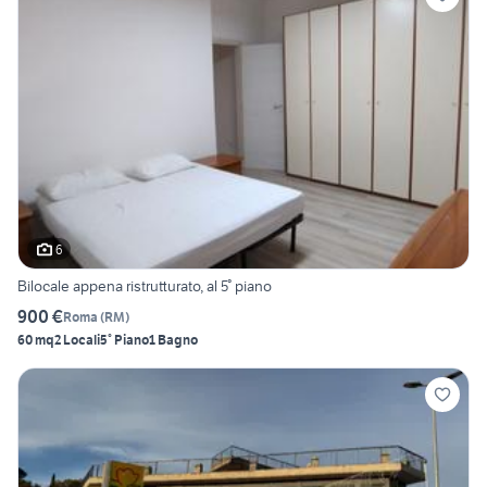
6
Bilocale appena ristrutturato, al 5° piano
900 €
Roma
(
RM
)
60 mq
2 Locali
5° Piano
1 Bagno