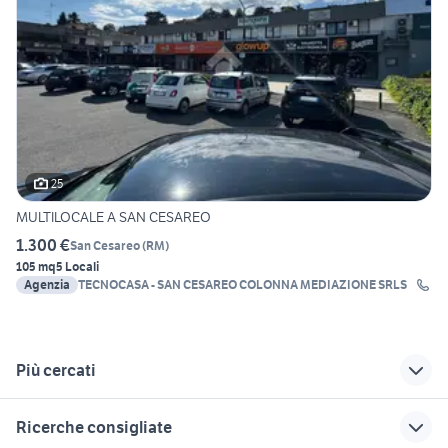
25
MULTILOCALE A SAN CESAREO
1.300 €
San Cesareo
(
RM
)
105 mq
5 Locali
Agenzia
TECNOCASA - SAN CESAREO COLONNA MEDIAZIONE SRLS
Più cercati
Correlati
Richerche simili
Suggerimenti
Ricerche consigliate
case in vendita
vendita terreni
vendita