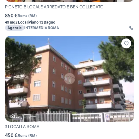
PIGNETO BiLOCALE ARREDATO E BEN COLLEGATO
850 €
Roma
(
RM
)
49 mq
2 Locali
Piano T
1 Bagno
Agenzia
INTERMEDIA ROMA
23
3 LOCALI A ROMA
450 €
Roma
(
RM
)