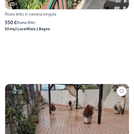
6
Posto letto in camera singola
550 €
Roma
(
RM
)
50 mq
2 Locali
Rialz.
1 Bagno