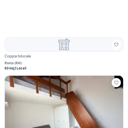
Coppia bilocale
Roma
(
RM
)
60 mq
2 Locali