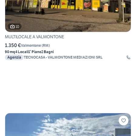
10
MULTILOCALE A VALMONTONE
1.350 €
Valmontone
(
RM
)
90 mq
4 Locali
1° Piano
2 Bagni
Agenzia
TECNOCASA - VALMONTONE MEDIAZIONI SRL