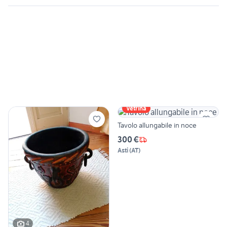
Vetrina
Tavolo allungabile in noce
300 €
Asti
(
AT
)
4