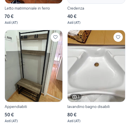
Letto matrimoniale in ferro
Credenza
70 €
40 €
Asti
(
AT
)
Asti
(
AT
)
3
Appendiabiti
lavandino bagno disabili
50 €
80 €
Asti
(
AT
)
Asti
(
AT
)