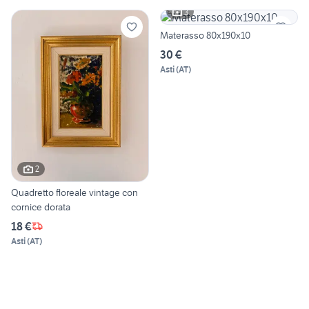
3
Materasso 80x190x10
30 €
Asti
(
AT
)
2
Quadretto floreale vintage con
cornice dorata
18 €
Asti
(
AT
)