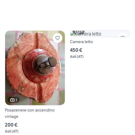
4
Camera letto
450 €
Asti
(
AT
)
3
Posacenere con accendino
vintage
200 €
Asti
(
AT
)