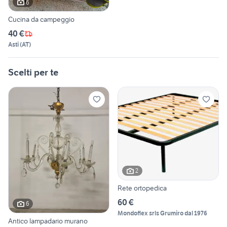
6
Cucina da campeggio
40 €
Asti
(
AT
)
Scelti per te
2
Rete ortopedica
60 €
6
Mondoflex srls Grumiro dal 1976
Antico lampadario murano