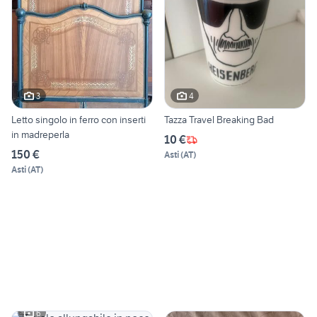
3
4
Letto singolo in ferro con inserti
Tazza Travel Breaking Bad
in madreperla
10 €
150 €
Asti
(
AT
)
Asti
(
AT
)
6