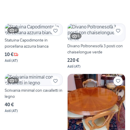
4
5
Statuina Capodimonte in
Divano Poltronesofà 3 posti con
porcellana azzurra bianca
chaiselongue verde
10 €
220 €
Asti
(
AT
)
Asti
(
AT
)
5
Scrivania minimal con cavalletti in
legno
40 €
Asti
(
AT
)