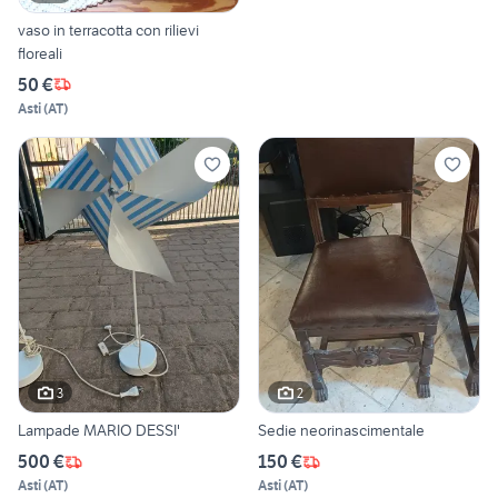
vaso in terracotta con rilievi
floreali
50 €
Asti
(
AT
)
3
2
Lampade MARIO DESSI'
Sedie neorinascimentale
500 €
150 €
Asti
(
AT
)
Asti
(
AT
)