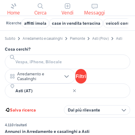
Home
Cerca
Vendi
Messaggi
affitti imola
case in vendita terracina
veicoli commerc
Ricerche
Subito
Arredamento e casalinghi
Piemonte
Asti (Prov)
Asti
Cosa cerchi?
Arredamento e
Filtri
Casalinghi
Salva ricerca
Dal più rilevante
4.110 risultati
Annunci in Arredamento e casalinghi a Asti