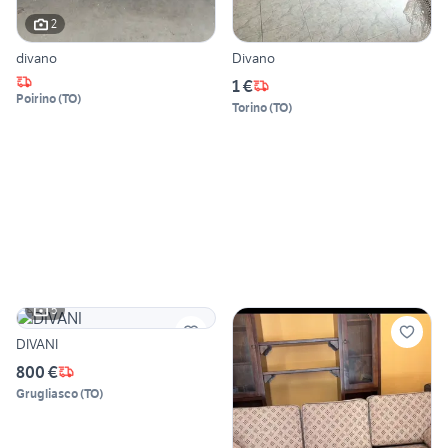
2
divano
Divano
1 €
Poirino
(
TO
)
Torino
(
TO
)
5
DIVANI
800 €
Grugliasco
(
TO
)