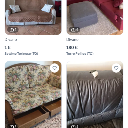
5
6
Divano
Divano
1 €
180 €
Settimo Torinese
(
TO
)
Torre Pellice
(
TO
)
3
4