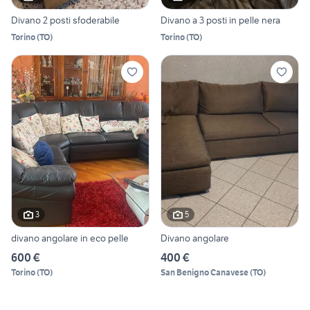
Divano 2 posti sfoderabile
Divano a 3 posti in pelle nera
Torino
(
TO
)
Torino
(
TO
)
3
5
divano angolare in eco pelle
Divano angolare
600 €
400 €
Torino
(
TO
)
San Benigno Canavese
(
TO
)