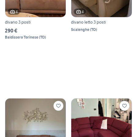
4
4
divano 3 posti
divano letto 3 posti
Scalenghe
(
TO
)
290 €
Baldissero Torinese
(
TO
)