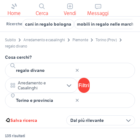
Home
Cerca
Vendi
Messaggi
cani in regalo bologna
mobili in regalo nelle marche
Ricerche
Subito
Arredamento e casalinghi
Piemonte
Torino (Prov)
regalo divano
Cosa cerchi?
Arredamento e
Filtri
Casalinghi
Salva ricerca
Dal più rilevante
135 risultati