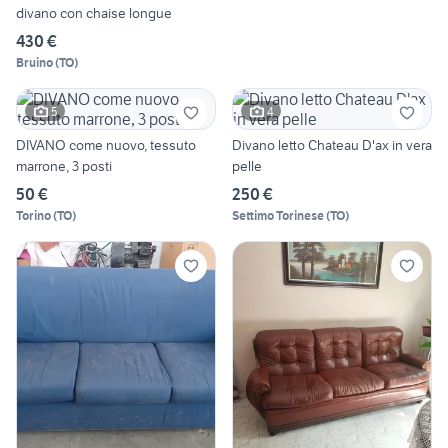
divano con chaise longue
430 €
Bruino
(
TO
)
5
4
DIVANO come nuovo, tessuto
Divano letto Chateau D'ax in vera
marrone, 3 posti
pelle
50 €
250 €
Torino
(
TO
)
Settimo Torinese
(
TO
)