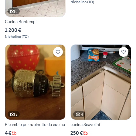
Nichelino
(
TO
)
6
Cucina Bontempi
1.200 €
Nichelino
(
TO
)
3
4
Ricambio per rubinetto da cucina
cucina Scavolini
4 €
250 €