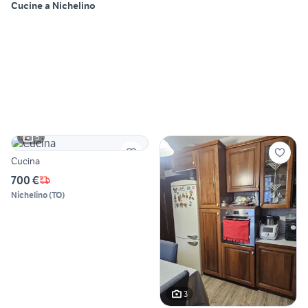
Cucine a Nichelino
5
Cucina
700 €
Nichelino
(
TO
)
3