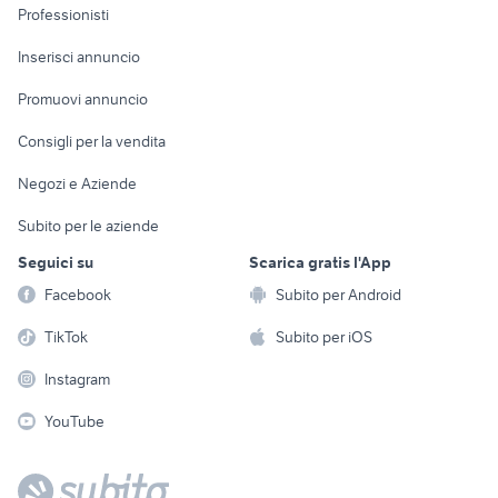
Informatica
Animali
Professionisti
Arredamento e
Console e
Accessori per
Casalinghi
Inserisci annuncio
Videogiochi
animali
Elettrodomestici
Promuovi annuncio
Audio/Video
Musica e Film
Giardino e Fai da te
Consigli per la vendita
Fotografia
Libri e Riviste
Abbigliamento e
Negozi e Aziende
Telefonia
Strumenti Musicali
Accessori
Subito per le aziende
Sports
Tutto per i bambini
Seguici su
Scarica gratis l'App
Biciclette
Facebook
Subito per Android
Collezionismo
TikTok
Subito per iOS
Instagram
YouTube