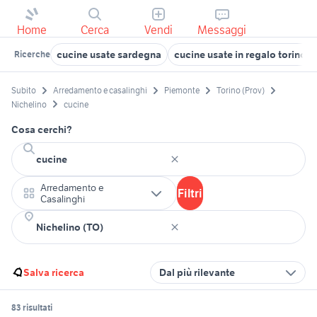
Home
Cerca
Vendi
Messaggi
cucine usate sardegna
cucine usate in regalo torino
Ricerche
Subito
Arredamento e casalinghi
Piemonte
Torino (Prov)
Nichelino
cucine
Cosa cerchi?
Arredamento e
Filtri
Casalinghi
Salva ricerca
Dal più rilevante
83 risultati