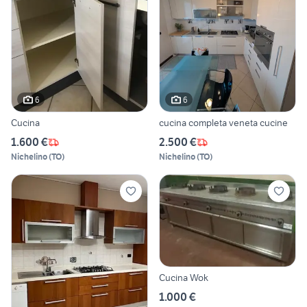
6
6
Cucina
cucina completa veneta cucine
1.600 €
2.500 €
Nichelino
(
TO
)
Nichelino
(
TO
)
Cucina Wok
1.000 €