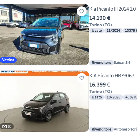
Kia Picanto III 2024 1.
14.190 €
Torino
(
TO
)
Usato
11/2024
13375
Vetrina
Rivenditore
Saicar Srl
KIA Picanto HB79063
16.399 €
Torino
(
TO
)
Usato
10/2025
4587 
10
Rivenditore
Autohero Tor