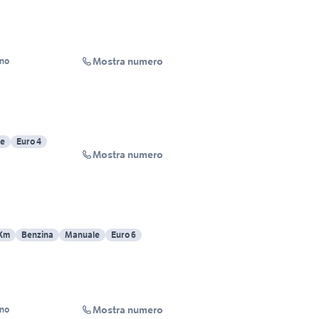
Mostra numero
ino
e
Euro 4
Mostra numero
 Km
Benzina
Manuale
Euro 6
Mostra numero
ino