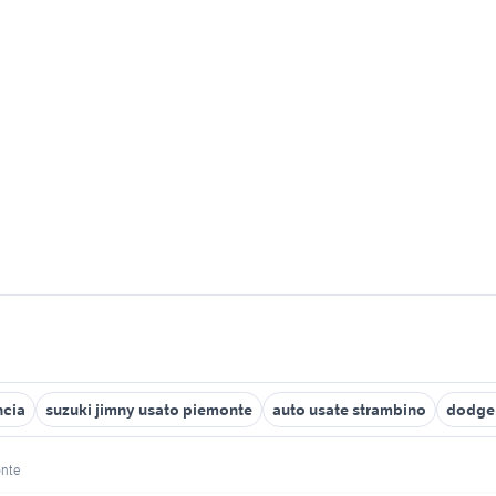
ncia
suzuki jimny usato piemonte
auto usate strambino
dodge
nte