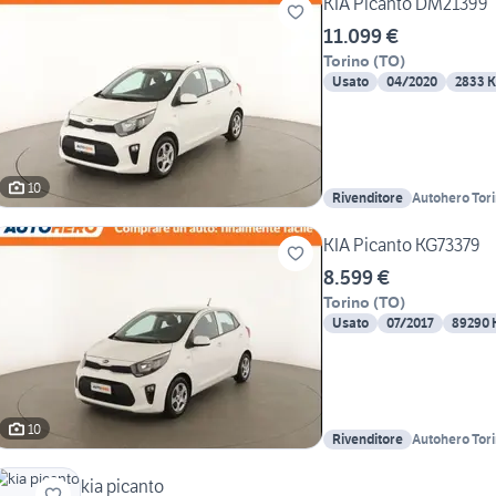
KIA Picanto DM21399
11.099 €
Torino
(
TO
)
Usato
04/2020
2833 
10
Rivenditore
Autohero Tor
KIA Picanto KG73379
8.599 €
Torino
(
TO
)
Usato
07/2017
89290
10
Rivenditore
Autohero Tor
kia picanto