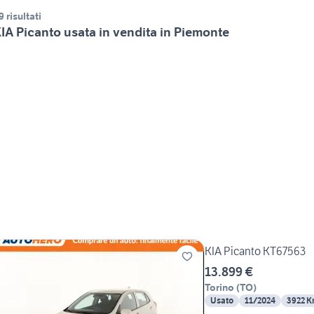
9 risultati
IA Picanto usata in vendita in Piemonte
KIA Picanto KT67563
13.899 €
Torino
(
TO
)
Usato
11/2024
3922 