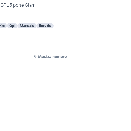
coGPL 5 porte Glam
 Km
Gpl
Manuale
Euro 6e
Mostra numero