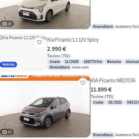
10
Rivenditore
Autohero Tor
Kia Picanto 1.1 12V Spicy
2.990 €
Torino
(
TO
)
Usato
11/2005
198770 Km
Benzina
Manual
Vetrina
Rivenditore
Auto-com
KIA Picanto NB17036
11.899 €
Torino
(
TO
)
Usato
01/2021
38522
10
Rivenditore
Autohero Tor