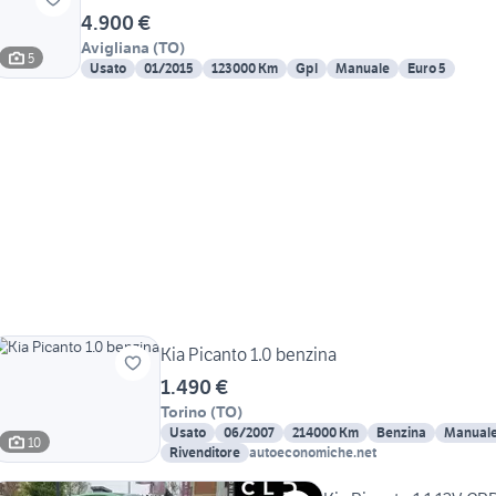
4.900 €
Avigliana
(
TO
)
5
Usato
01/2015
123000 Km
Gpl
Manuale
Euro 5
Kia Picanto 1.0 benzina
1.490 €
Torino
(
TO
)
Usato
06/2007
214000 Km
Benzina
Manual
10
Rivenditore
autoeconomiche.net