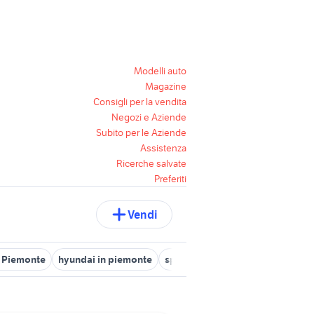
Modelli auto
Magazine
Consigli per la vendita
Negozi e Aziende
Subito per le Aziende
Assistenza
Ricerche salvate
Preferiti
Vendi
 Piemonte
hyundai in piemonte
sportive auto Piemonte
hyund