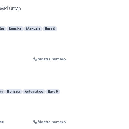
0 MPi Urban
 Km
Benzina
Manuale
Euro 6
Mostra numero
Km
Benzina
Automatico
Euro 6
Mostra numero
ino