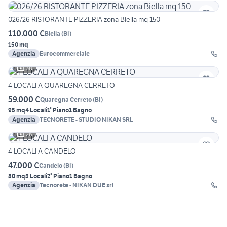
026/26 RISTORANTE PIZZERIA zona Biella mq 150
110.000 €
Biella
(
BI
)
150 mq
Agenzia
Eurocommerciale
30
4 LOCALI A QUAREGNA CERRETO
59.000 €
Quaregna Cerreto
(
BI
)
95 mq
4 Locali
1° Piano
1 Bagno
Agenzia
TECNORETE - STUDIO NIKAN SRL
28
4 LOCALI A CANDELO
47.000 €
Candelo
(
BI
)
80 mq
5 Locali
2° Piano
1 Bagno
Agenzia
Tecnorete - NIKAN DUE srl