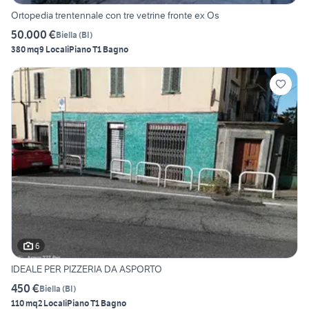
Ortopedia trentennale con tre vetrine fronte ex Os
50.000 €
Biella
(
BI
)
380 mq
9 Locali
Piano T
1 Bagno
6
IDEALE PER PIZZERIA DA ASPORTO
450 €
Biella
(
BI
)
110 mq
2 Locali
Piano T
1 Bagno