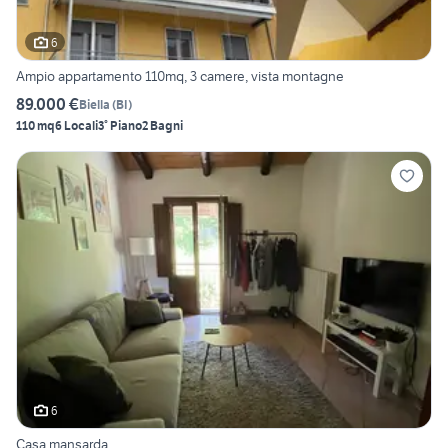
6
Ampio appartamento 110mq, 3 camere, vista montagne
89.000 €
Biella
(
BI
)
110 mq
6 Locali
3° Piano
2 Bagni
6
Casa mansarda