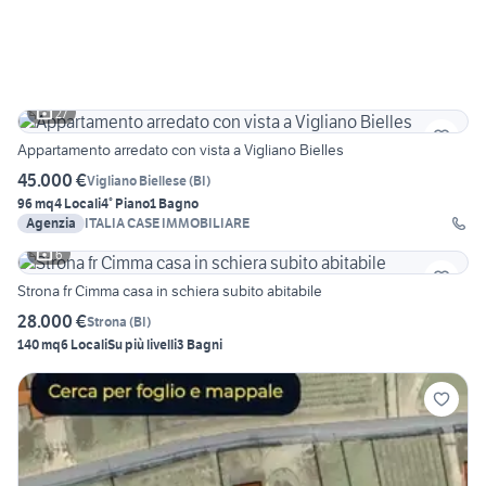
27
Appartamento arredato con vista a Vigliano Bielles
45.000 €
Vigliano Biellese
(
BI
)
96 mq
4 Locali
4° Piano
1 Bagno
Agenzia
ITALIA CASE IMMOBILIARE
6
Strona fr Cimma casa in schiera subito abitabile
28.000 €
Strona
(
BI
)
140 mq
6 Locali
Su più livelli
3 Bagni