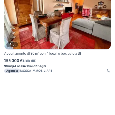
29
Appartamento di 90 m² con 4 locali e box auto a Bi
155.000 €
Biella
(
BI
)
90 mq
4 Locali
4° Piano
2 Bagni
Agenzia
MOSCA IMMOBILIARE