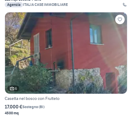
Agenzia
ITALIA CASE IMMOBILIARE
6
Casetta nel bosco con Frutteto
17.000 €
Sostegno
(
BI
)
4500 mq