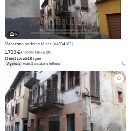
6
Magazzino Andorno Micca [A4334162]
1.700 €
Andorno Micca
(
BI
)
25 mq
1 Locale
1 Bagno
Agenzia
Aste Giudiziarie Inlinea