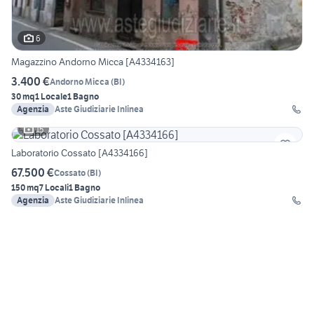
6
Magazzino Andorno Micca [A4334163]
3.400 €
Andorno Micca
(
BI
)
30 mq
1 Locale
1 Bagno
Agenzia
Aste Giudiziarie Inlinea
15
Laboratorio Cossato [A4334166]
67.500 €
Cossato
(
BI
)
150 mq
7 Locali
1 Bagno
Agenzia
Aste Giudiziarie Inlinea