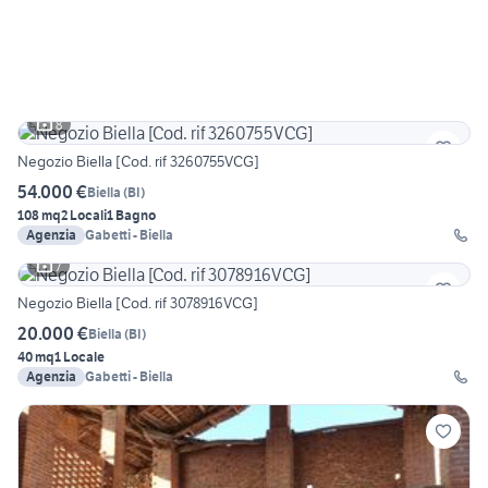
8
Negozio Biella [Cod. rif 3260755VCG]
54.000 €
Biella
(
BI
)
108 mq
2 Locali
1 Bagno
Agenzia
Gabetti - Biella
7
Negozio Biella [Cod. rif 3078916VCG]
20.000 €
Biella
(
BI
)
40 mq
1 Locale
Agenzia
Gabetti - Biella