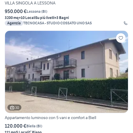
VILLA SINGOLA A LESSONA
950.000 €
Lessona
(
BI
)
3200 mq
+10 Locali
Su più livelli
+3 Bagni
Agenzia
TECNOCASA - STUDIO COSSATO UNO SAS
30
Appartamento luminoso con 5 vani e comfort a Biell
120.000 €
Biella
(
BI
)
111 mq
5 Locali
1° Piano