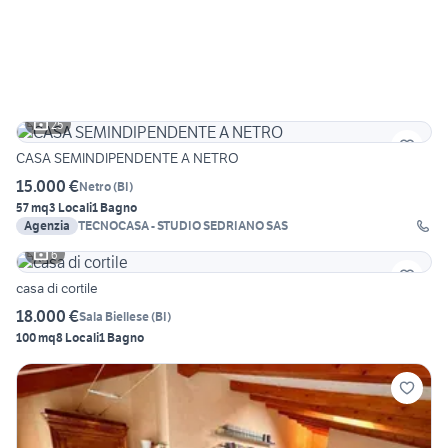
25
CASA SEMINDIPENDENTE A NETRO
15.000 €
Netro
(
BI
)
57 mq
3 Locali
1 Bagno
Agenzia
TECNOCASA - STUDIO SEDRIANO SAS
6
casa di cortile
18.000 €
Sala Biellese
(
BI
)
100 mq
8 Locali
1 Bagno