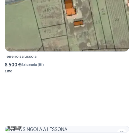
Terreno salussola
8.500 €
Salussola
(
BI
)
1 mq
30