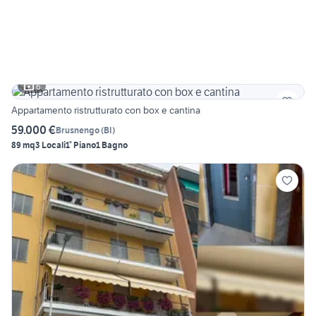
6
Appartamento ristrutturato con box e cantina
59.000 €
Brusnengo
(
BI
)
89 mq
3 Locali
1° Piano
1 Bagno