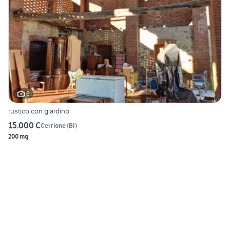
6
rustico con giardino
15.000 €
Cerrione
(
BI
)
200 mq