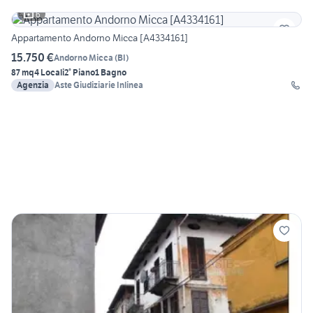
6
Appartamento Andorno Micca [A4334161]
15.750 €
Andorno Micca
(
BI
)
87 mq
4 Locali
2° Piano
1 Bagno
Agenzia
Aste Giudiziarie Inlinea