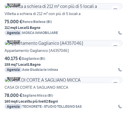
30
Villetta a schiera di 212 m² con più di 5 locali a
75.000 €
Ronco Biellese
(
BI
)
212 mq
6 Locali
1 Bagno
Agenzia
MOSCA IMMOBILIARE
26
Appartamento Gaglianico [A4357046]
40.175 €
Gaglianico
(
BI
)
158 mq
7 Locali
1 Bagno
Agenzia
Aste Giudiziarie Inlinea
30
CASA DI CORTE A SAGLIANO MICCA
78.000 €
Sagliano Micca
(
BI
)
160 mq
6 Locali
Su più livelli
2 Bagni
Agenzia
TECNORETE - STUDIO TOLLEGNO SAS