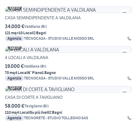
30
CASA SEMINDIPENDENTE A VALDILANA
34.000 €
Valdilana
(
BI
)
121 mq
+10 Locali
2 Bagni
Agenzia
TECNOCASA - STUDIO VALLE MOSSO SRL
26
4 LOCALI A VALDILANA
19.000 €
Valdilana
(
BI
)
70 mq
4 Locali
6° Piano
1 Bagno
Agenzia
TECNOCASA - STUDIO VALLE MOSSO SRL
30
CASA DI CORTE A TAVIGLIANO
58.000 €
Tavigliano
(
BI
)
110 mq
4 Locali
Su più livelli
2 Bagni
Agenzia
TECNORETE - STUDIO TOLLEGNO SAS