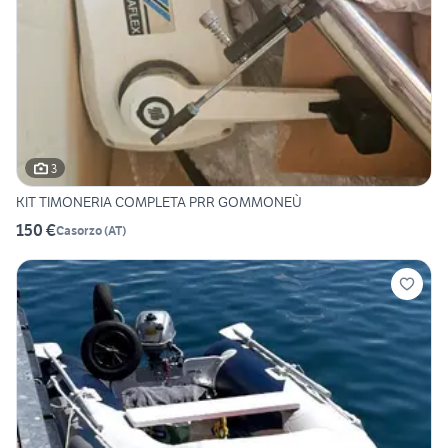
3
KIT TIMONERIA COMPLETA PRR GOMMONEÙ
150 €
Casorzo
(
AT
)