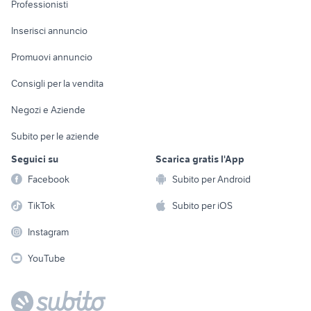
Informatica
Animali
Professionisti
Arredamento e
Console e
Accessori per
Casalinghi
Inserisci annuncio
Videogiochi
animali
Elettrodomestici
Promuovi annuncio
Audio/Video
Musica e Film
Giardino e Fai da te
Consigli per la vendita
Fotografia
Libri e Riviste
Abbigliamento e
Negozi e Aziende
Telefonia
Strumenti Musicali
Accessori
Subito per le aziende
Sports
Tutto per i bambini
Seguici su
Scarica gratis l'App
Biciclette
Facebook
Subito per Android
Collezionismo
TikTok
Subito per iOS
Instagram
YouTube