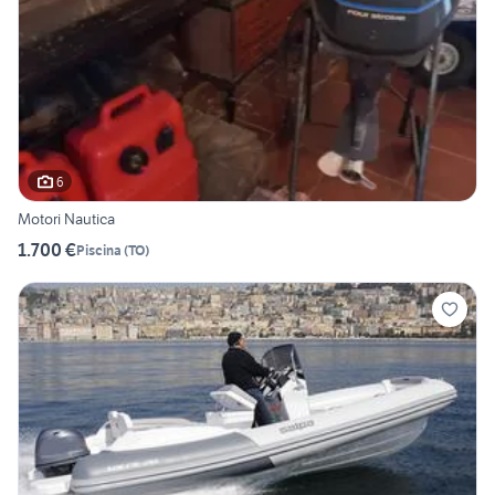
6
Motori Nautica
1.700 €
Piscina
(
TO
)