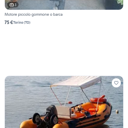
3
Motore piccolo gommone o barca
75 €
Torino
(
TO
)