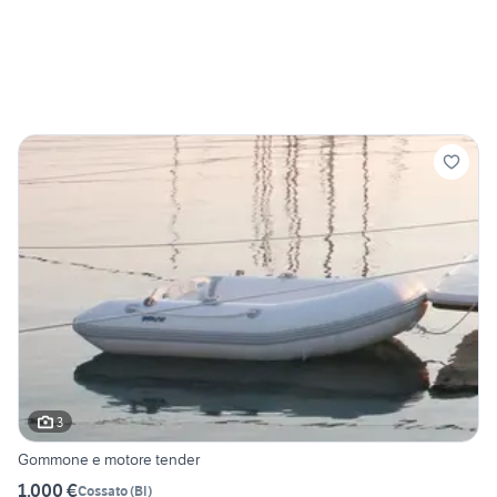
3
Gommone e motore tender
1.000 €
Cossato
(
BI
)