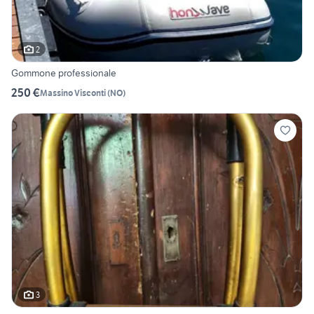
2
Gommone professionale
250 €
Massino Visconti
(
NO
)
3