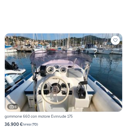
6
gommone 660 con motore Evinrude 175
36.900 €
Ivrea
(
TO
)