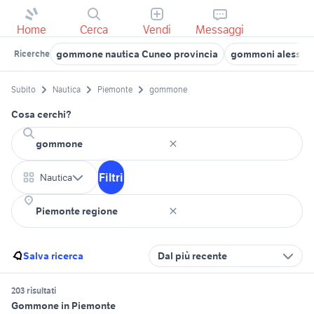
Home
Cerca
Vendi
Messaggi
gommone nautica Cuneo provincia
gommoni alessan
Ricerche
Subito
Nautica
Piemonte
gommone
Cosa cerchi?
Filtri
Nautica
Salva ricerca
Dal più recente
203 risultati
Gommone in Piemonte