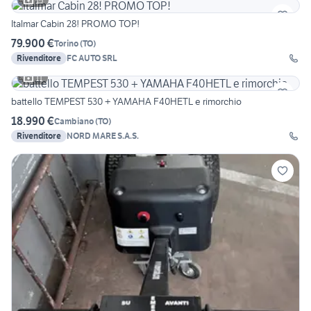
15
Italmar Cabin 28! PROMO TOP!
79.900 €
Torino
(
TO
)
Rivenditore
FC AUTO SRL
11
battello TEMPEST 530 + YAMAHA F40HETL e rimorchio
18.990 €
Cambiano
(
TO
)
Rivenditore
NORD MARE S.A.S.