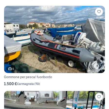
6
Gommone per pesca/ fuoribordo
1.500 €
Carmagnola
(
TO
)