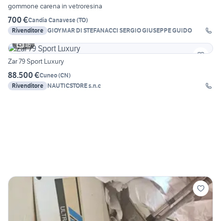
gommone carena in vetroresina
700 €
Candia Canavese
(
TO
)
Rivenditore
GIOYMAR DI STEFANACCI SERGIO GIUSEPPE GUIDO
16
Zar 79 Sport Luxury
88.500 €
Cuneo
(
CN
)
Rivenditore
NAUTICSTORE s.n.c