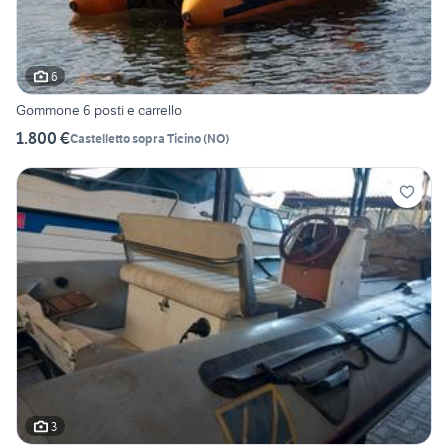
6
Gommone 6 posti e carrello
1.800 €
Castelletto sopra Ticino
(
NO
)
3