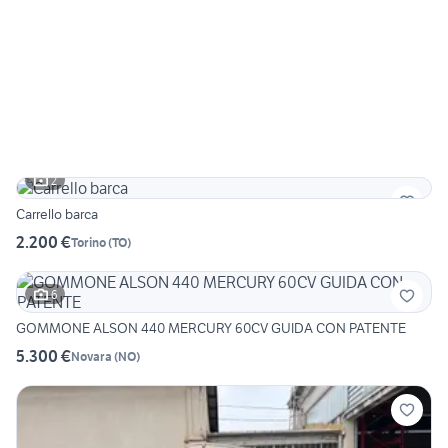
2
Carrello barca
2.200 €
Torino
(
TO
)
6
GOMMONE ALSON 440 MERCURY 60CV GUIDA CON PATENTE
5.300 €
Novara
(
NO
)