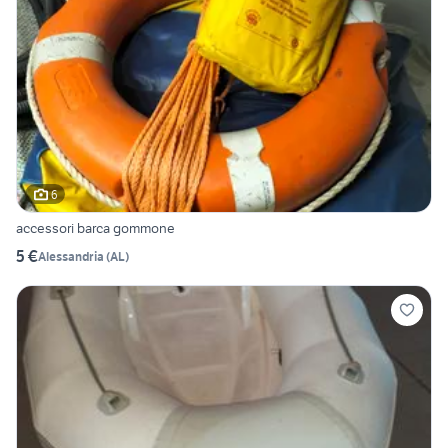
6
accessori barca gommone
5 €
Alessandria
(
AL
)