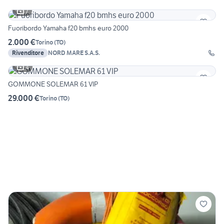
7
Fuoribordo Yamaha f20 bmhs euro 2000
2.000 €
Torino
(
TO
)
Rivenditore
NORD MARE S.A.S.
4
GOMMONE SOLEMAR 61 VIP
29.000 €
Torino
(
TO
)