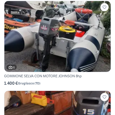
6
GOMMONE SELVA CON MOTORE JOHNSON 8hp
1.400 €
Grugliasco
(
TO
)