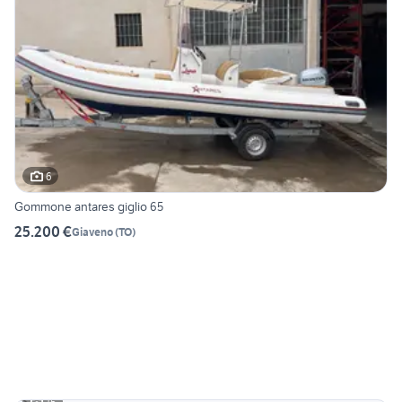
6
Gommone antares giglio 65
25.200 €
Giaveno
(
TO
)