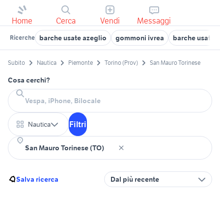
Home
Cerca
Vendi
Messaggi
barche usate azeglio
gommoni ivrea
barche usate v
Ricerche
Subito
Nautica
Piemonte
Torino (Prov)
San Mauro Torinese
Cosa cerchi?
Filtri
Nautica
Salva ricerca
Dal più recente