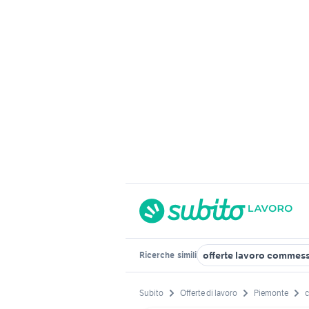
offerte lavoro commess
Ricerche
simili
Subito
Offerte di lavoro
Piemonte