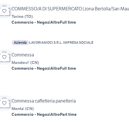
COMMESSO/A DI SUPERMERCATO|zona Bertolla/San Mau
Torino
(
TO
)
Commercio - Negozi
Altro
Full time
Azienda
LAVORIAMOCI S.R.L. IMPRESA SOCIALE
Commessa
Mondovi'
(
CN
)
Commercio - Negozi
Altro
Full time
Commessa caffetteria panetteria
Monta'
(
CN
)
Commercio - Negozi
Altro
Part time