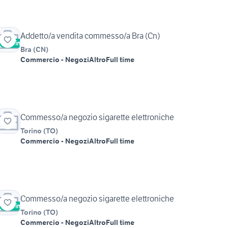
Addetto/a vendita commesso/a Bra (Cn)
Vetrina
Bra
(
CN
)
Commercio - Negozi
Altro
Full time
Commesso/a negozio sigarette elettroniche
Torino
(
TO
)
Commercio - Negozi
Altro
Full time
Commesso/a negozio sigarette elettroniche
Vetrina
Torino
(
TO
)
Commercio - Negozi
Altro
Full time