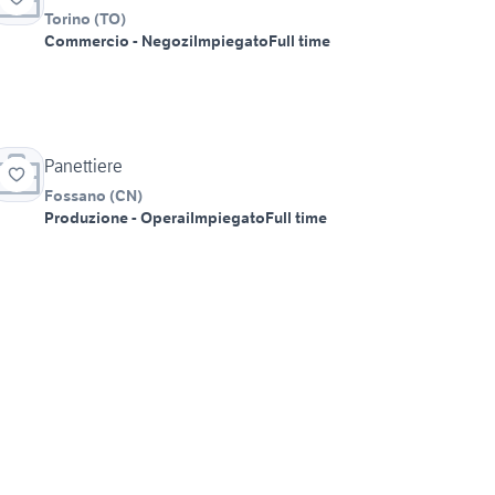
Torino
(
TO
)
Commercio - Negozi
Impiegato
Full time
Panettiere
Fossano
(
CN
)
Produzione - Operai
Impiegato
Full time