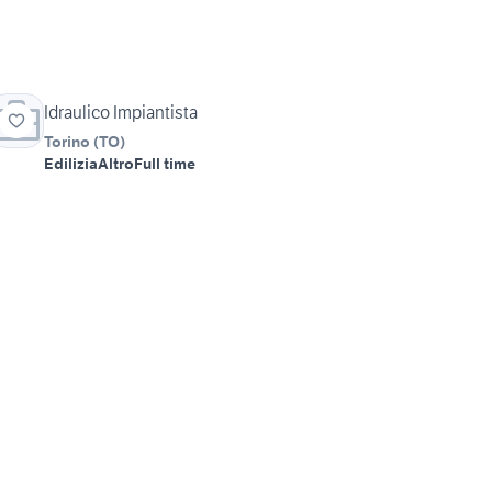
Idraulico Impiantista
Torino
(
TO
)
Edilizia
Altro
Full time