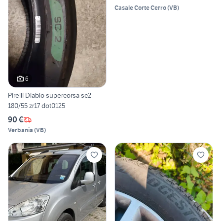
Casale Corte Cerro
(
VB
)
6
Pirelli Diablo supercorsa sc2
180/55 zr17 dot0125
90 €
Verbania
(
VB
)