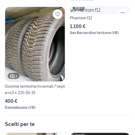
3
Phantom f12
1.100 €
San Bernardino Verbano
(
VB
)
3
Gomme termiche/invernali i*cept
evo3 x 225-55-19
400 €
Domodossola
(
VB
)
Scelti per te