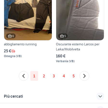
6
5
abbigliamento running
Oscurante esterno Larcos per
Laika/Mobilvetta
25 €
160 €
Omegna
(
VB
)
Verbania
(
VB
)
1
2
3
4
5
Più cercati
Correlati
Richerche simili
Suggerimenti