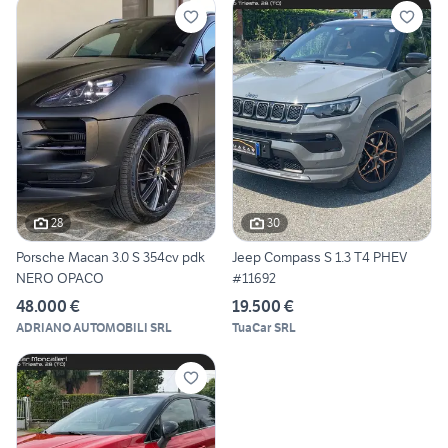
28
30
Porsche Macan 3.0 S 354cv pdk
Jeep Compass S 1.3 T4 PHEV
NERO OPACO
#11692
48.000 €
19.500 €
ADRIANO AUTOMOBILI SRL
TuaCar SRL