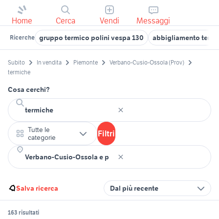
Home
Cerca
Vendi
Messaggi
gruppo termico polini vespa 130
abbigliamento term
Ricerche
Subito
In vendita
Piemonte
Verbano-Cusio-Ossola (Prov)
termiche
Cosa cerchi?
Tutte le
Filtri
categorie
Salva ricerca
Dal più recente
163 risultati