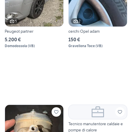
5
2
Peugeot partner
cerchi Opel adam
5.200 €
150 €
Domodossola
(
VB
)
Gravellona Toce
(
VB
)
Tecnico manutentore caldaie e
pompe di calore