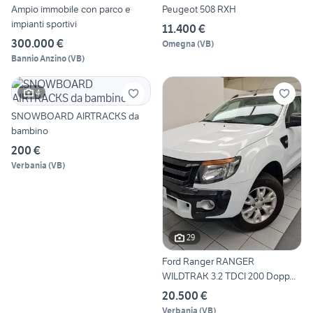
Ampio immobile con parco e
Peugeot 508 RXH
impianti sportivi
11.400 €
300.000 €
Omegna
(
VB
)
Bannio Anzino
(
VB
)
4
SNOWBOARD AIRTRACKS da
bambino
200 €
Verbania
(
VB
)
29
Ford Ranger RANGER
WILDTRAK 3.2 TDCI 200 Dopp...
20.500 €
Verbania
(
VB
)