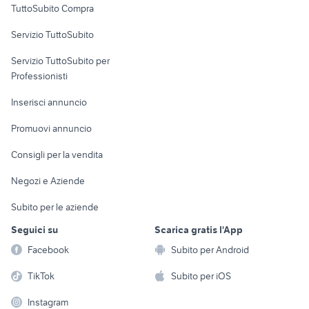
TuttoSubito Compra
commerciali
Servizio TuttoSubito
elettronica
per la casa e la
sports e hobby
Servizio TuttoSubito per
persona
Informatica
Animali
Professionisti
Arredamento e
Console e
Accessori per
Casalinghi
Inserisci annuncio
Videogiochi
animali
Elettrodomestici
Promuovi annuncio
Audio/Video
Musica e Film
Giardino e Fai da te
Consigli per la vendita
Fotografia
Libri e Riviste
Abbigliamento e
Negozi e Aziende
Telefonia
Strumenti Musicali
Accessori
Subito per le aziende
Sports
Tutto per i bambini
Seguici su
Scarica gratis l'App
Biciclette
Facebook
Subito per Android
Collezionismo
TikTok
Subito per iOS
Instagram