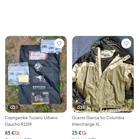
3
6
Coprigambe Tucano Urbano
Guscio Giacca Sci Columbia
Gaucho R119X
Interchange XL
65 €
25 €