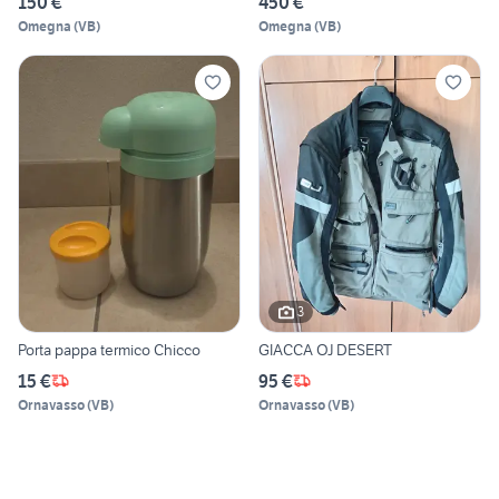
150 €
450 €
Omegna
(
VB
)
Omegna
(
VB
)
3
Porta pappa termico Chicco
GIACCA OJ DESERT
15 €
95 €
Ornavasso
(
VB
)
Ornavasso
(
VB
)