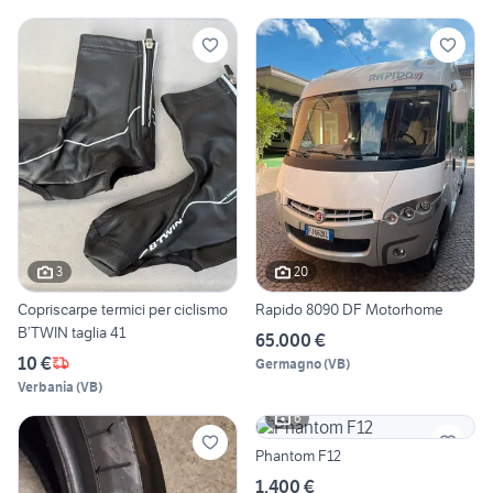
3
20
Copriscarpe termici per ciclismo
Rapido 8090 DF Motorhome
B’TWIN taglia 41
65.000 €
10 €
Germagno
(
VB
)
Verbania
(
VB
)
6
Phantom F12
1.400 €