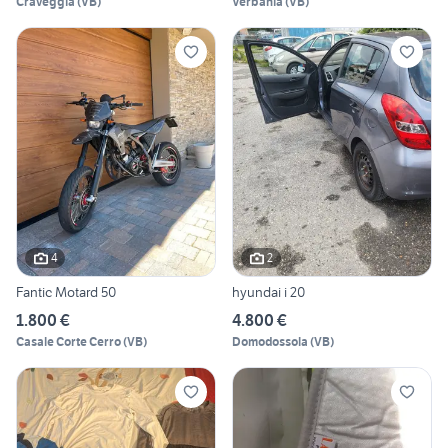
Craveggia
(
VB
)
Verbania
(
VB
)
4
2
Fantic Motard 50
hyundai i 20
1.800 €
4.800 €
Casale Corte Cerro
(
VB
)
Domodossola
(
VB
)