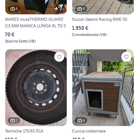
6
6
MARES mutaTHERMO GUARD
Suzuki Valenti Racing RME 50
0,5 MM MANICA LUNGA XL TG 5
1.950 €
70 €
Crevoladossola
(
VB
)
Quarna Sotto
(
VB
)
2
6
Termiche 175/65 R14
Cuccia coibentata