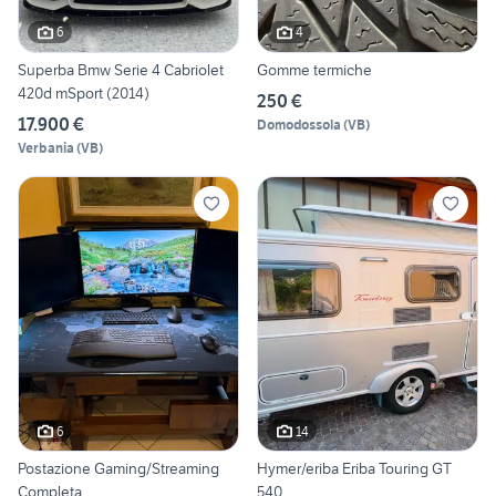
6
4
Superba Bmw Serie 4 Cabriolet
Gomme termiche
420d mSport (2014)
250 €
17.900 €
Domodossola
(
VB
)
Verbania
(
VB
)
6
14
Postazione Gaming/Streaming
Hymer/eriba Eriba Touring GT
Completa
540