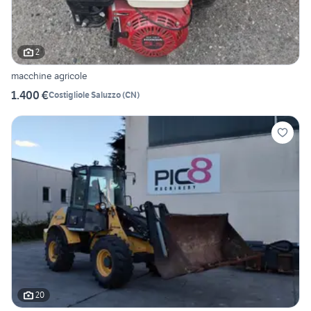
2
macchine agricole
1.400 €
Costigliole Saluzzo
(
CN
)
20