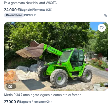
Pala gommata New Holland W80TC
24.000 €
Bagnolo Piemonte
(
CN
)
Rivenditore
PIC8 S.R.L.
3
Merlo P 34.7 omologato Agricolo completo di forche
27.000 €
Bagnolo Piemonte
(
CN
)