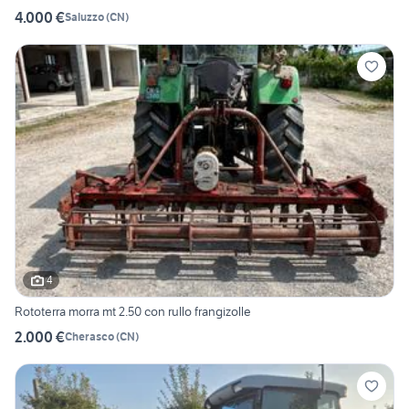
4.000 €
Saluzzo
(
CN
)
4
Rototerra morra mt 2.50 con rullo frangizolle
2.000 €
Cherasco
(
CN
)