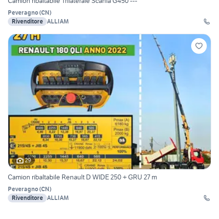
Camion ribaltabile Trilaterale Scania G450 ---
Peveragno
(
CN
)
Rivenditore
ALLIAM
29
Camion ribaltabile Renault D WIDE 250 + GRU 27 m
Peveragno
(
CN
)
Rivenditore
ALLIAM