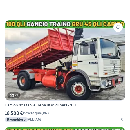
21
Camion ribaltabile Renault Midliner G300
18.500 €
Peveragno
(
CN
)
Rivenditore
ALLIAM