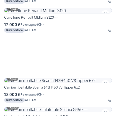
Rivenditore
ALLIAM
28
Carrellone Renault Midlum S120---
12.000 €
Peveragno
(
CN
)
Rivenditore
ALLIAM
28
Camion ribaltabile Scania 143H450 V8 Tipper 6x2
18.000 €
Peveragno
(
CN
)
Rivenditore
ALLIAM
30