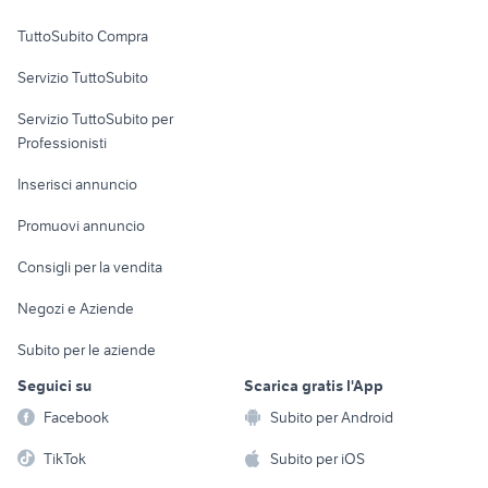
Uffici e Locali
TuttoSubito Compra
commerciali
Servizio TuttoSubito
elettronica
per la casa e la
sports e hobby
Servizio TuttoSubito per
persona
Informatica
Animali
Professionisti
Arredamento e
Console e
Accessori per
Casalinghi
Inserisci annuncio
Videogiochi
animali
Elettrodomestici
Promuovi annuncio
Audio/Video
Musica e Film
Giardino e Fai da te
Consigli per la vendita
Fotografia
Libri e Riviste
Abbigliamento e
Negozi e Aziende
Telefonia
Strumenti Musicali
Accessori
Subito per le aziende
Sports
Tutto per i bambini
Seguici su
Scarica gratis l'App
Biciclette
Facebook
Subito per Android
Collezionismo
TikTok
Subito per iOS