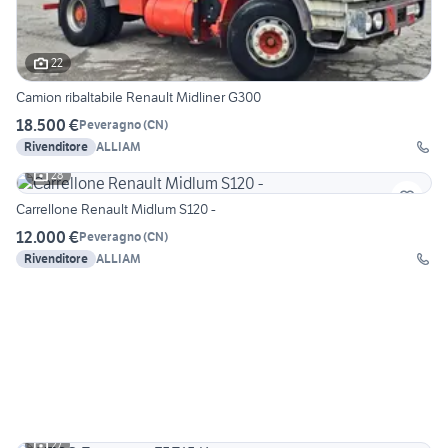
22
Camion ribaltabile Renault Midliner G300
18.500 €
Peveragno
(
CN
)
Rivenditore
ALLIAM
28
Carrellone Renault Midlum S120 -
12.000 €
Peveragno
(
CN
)
Rivenditore
ALLIAM
27