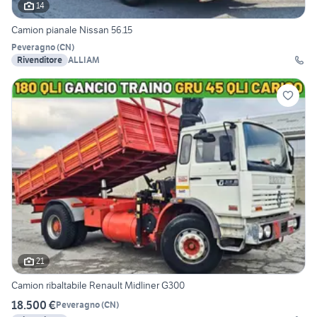
14
Camion pianale Nissan 56.15
Peveragno
(
CN
)
Rivenditore
ALLIAM
21
Camion ribaltabile Renault Midliner G300
18.500 €
Peveragno
(
CN
)