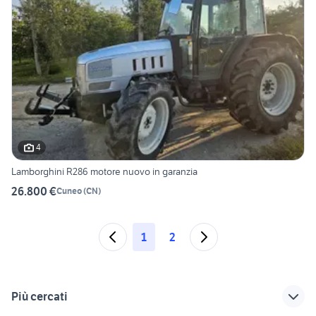
4
Lamborghini R286 motore nuovo in garanzia
26.800 €
Cuneo
(
CN
)
1
2
Più cercati