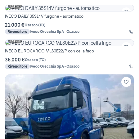
14
IVECO DAILY 35S14V furgone - automatico
21.000 €
Osasco
(
TO
)
Rivenditore
Iveco Orecchia SpA - Osasco
20
IVECO EUROCARGO ML80E22/P con cella frigo
36.000 €
Osasco
(
TO
)
Rivenditore
Iveco Orecchia SpA - Osasco