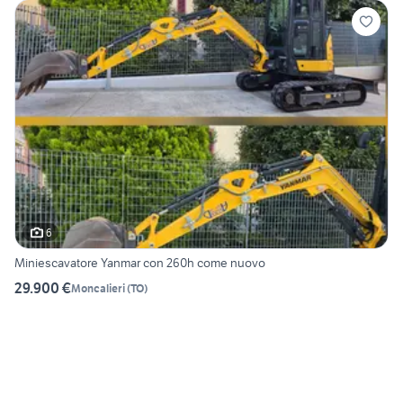
6
Miniescavatore Yanmar con 260h come nuovo
29.900 €
Moncalieri
(
TO
)