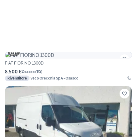
5
FIAT FIORINO 1300D
8.500 €
Osasco
(
TO
)
Rivenditore
Iveco Orecchia SpA - Osasco