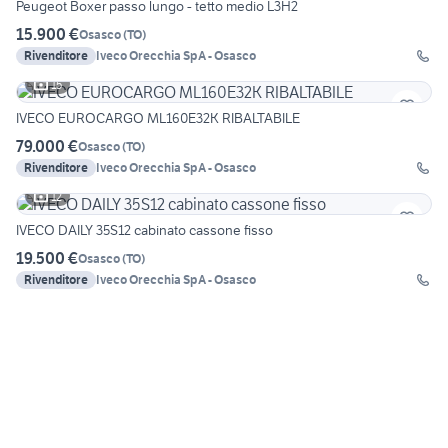
Peugeot Boxer passo lungo - tetto medio L3H2
15.900 €
Osasco
(
TO
)
Rivenditore
Iveco Orecchia SpA - Osasco
15
IVECO EUROCARGO ML160E32K RIBALTABILE
79.000 €
Osasco
(
TO
)
Rivenditore
Iveco Orecchia SpA - Osasco
12
IVECO DAILY 35S12 cabinato cassone fisso
19.500 €
Osasco
(
TO
)
Rivenditore
Iveco Orecchia SpA - Osasco