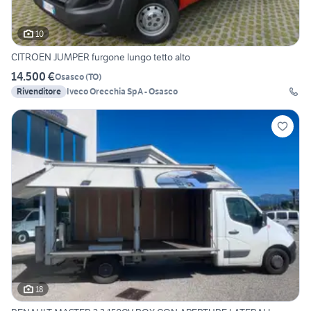
10
CITROEN JUMPER furgone lungo tetto alto
14.500 €
Osasco
(
TO
)
Rivenditore
Iveco Orecchia SpA - Osasco
18