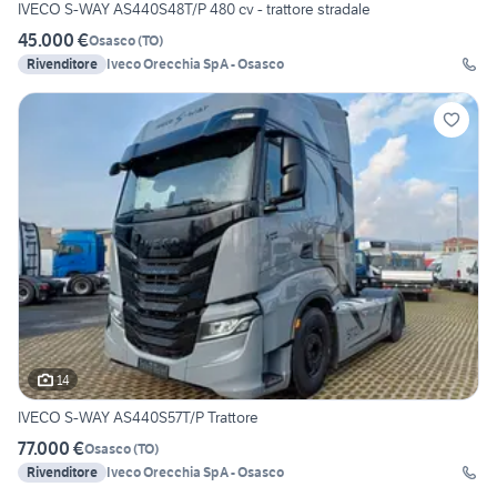
IVECO S-WAY AS440S48T/P 480 cv - trattore stradale
45.000 €
Osasco
(
TO
)
Rivenditore
Iveco Orecchia SpA - Osasco
14
IVECO S-WAY AS440S57T/P Trattore
77.000 €
Osasco
(
TO
)
Rivenditore
Iveco Orecchia SpA - Osasco