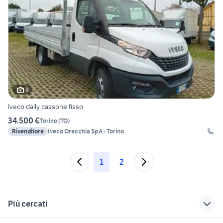
9
Iveco daily cassone fisso
34.500 €
Torino
(
TO
)
Rivenditore
Iveco Orecchia SpA - Torino
1
2
Più cercati