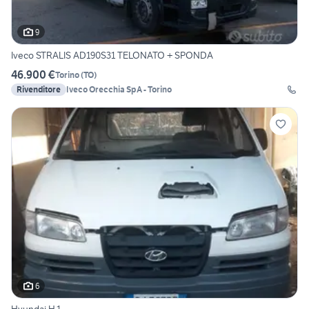
9
Iveco STRALIS AD190S31 TELONATO + SPONDA
46.900 €
Torino
(
TO
)
Rivenditore
Iveco Orecchia SpA - Torino
6