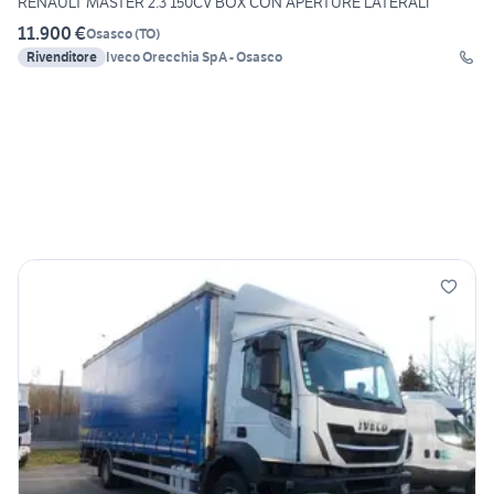
RENAULT MASTER 2.3 150CV BOX CON APERTURE LATERALI
11.900 €
Osasco
(
TO
)
Rivenditore
Iveco Orecchia SpA - Osasco