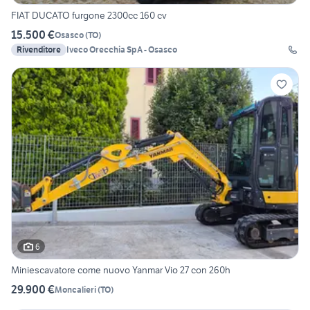
FIAT DUCATO furgone 2300cc 160 cv
15.500 €
Osasco
(
TO
)
Rivenditore
Iveco Orecchia SpA - Osasco
6
Miniescavatore come nuovo Yanmar Vio 27 con 260h
29.900 €
Moncalieri
(
TO
)