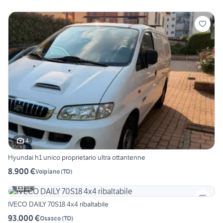
4
Hyundai h1 unico proprietario ultra ottantenne
8.900 €
Volpiano
(
TO
)
11
IVECO DAILY 70S18 4x4 ribaltabile
93.000 €
Osasco
(
TO
)