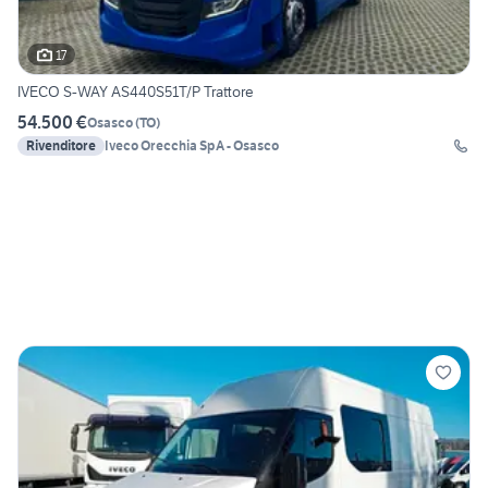
17
IVECO S-WAY AS440S51T/P Trattore
54.500 €
Osasco
(
TO
)
Rivenditore
Iveco Orecchia SpA - Osasco