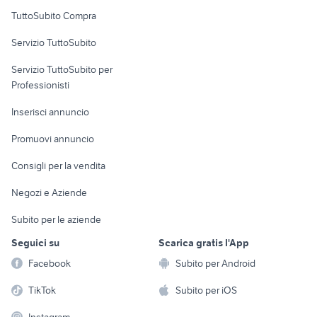
Uffici e Locali
TuttoSubito Compra
commerciali
Servizio TuttoSubito
elettronica
per la casa e la
sports e hobby
Servizio TuttoSubito per
persona
Informatica
Animali
Professionisti
Arredamento e
Console e
Accessori per
Casalinghi
Inserisci annuncio
Videogiochi
animali
Elettrodomestici
Promuovi annuncio
Audio/Video
Musica e Film
Giardino e Fai da te
Consigli per la vendita
Fotografia
Libri e Riviste
Abbigliamento e
Negozi e Aziende
Telefonia
Strumenti Musicali
Accessori
Subito per le aziende
Sports
Tutto per i bambini
Seguici su
Scarica gratis l'App
Biciclette
Facebook
Subito per Android
Collezionismo
TikTok
Subito per iOS