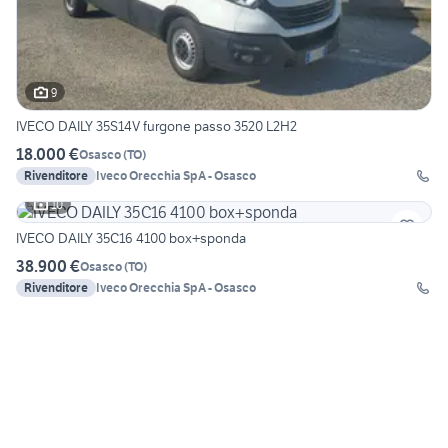
9
IVECO DAILY 35S14V furgone passo 3520 L2H2
18.000 €
Osasco
(
TO
)
Rivenditore
Iveco Orecchia SpA - Osasco
10
IVECO DAILY 35C16 4100 box+sponda
38.900 €
Osasco
(
TO
)
Rivenditore
Iveco Orecchia SpA - Osasco