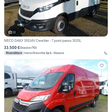
13
IVECO DAILY 35S14V CrewVan - 7 posti passo 3520L
33.500 €
Osasco
(
TO
)
Rivenditore
Iveco Orecchia SpA - Osasco