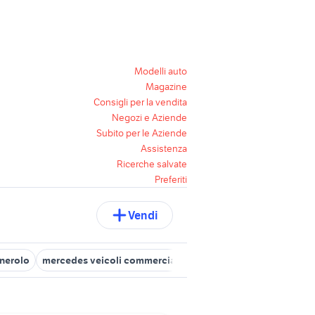
Modelli auto
Magazine
Consigli per la vendita
Negozi e Aziende
Subito per le Aziende
Assistenza
Ricerche salvate
Preferiti
Vendi
inerolo
mercedes veicoli commerciali Torino provincia
veicoli c