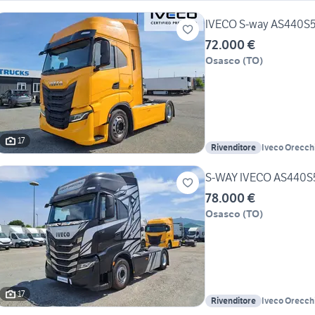
IVECO S-way AS440S5
72.000 €
Osasco
(
TO
)
17
Rivenditore
Iveco Orecch
S-WAY IVECO AS440S5
78.000 €
Osasco
(
TO
)
17
Rivenditore
Iveco Orecch