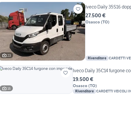
Iveco Daily 35S16 dopp
27.500 €
Osasco
(
TO
)
23
Rivenditore
CARDETTI VE
SPA
Iveco Daily 35C14 furgone co
19.500 €
Osasco
(
TO
)
16
Rivenditore
CARDETTI VEICOLI I