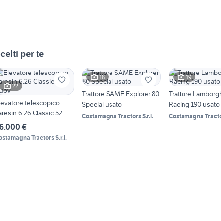
celti per te
18
19
22
Trattore SAME Explorer 80
Trattore Lamborgh
levatore telescopico
Special usato
Racing 190 usato
aresin 6.26 Classic 52
Costamagna Tractors S.r.l.
Costamagna Tractors
uov
6.000 €
ostamagna Tractors S.r.l.