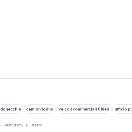
ardonecchia
camion torino
veicoli commerciali Chieri
ufficio p
Torino (Prov)
Osasco