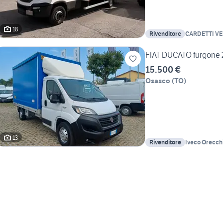
18
Rivenditore
CARDETTI VE
SPA
FIAT DUCATO furgone 
15.500 €
Osasco
(
TO
)
13
Rivenditore
Iveco Orecch