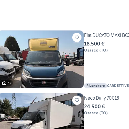
Fiat DUCATO MAXI B
18.500 €
Osasco
(
TO
)
23
Rivenditore
CARDETTI VE
SPA
Iveco Daily 70C18
24.500 €
Osasco
(
TO
)