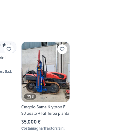
ini
 S.r.l.
8
Cingolo Same Krypton F
90 usato + Kit Terpa pianta
35.000 €
Costamagna Tractors S.r.l.