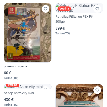
Vetrina
Retroflag PiStation PSX Pi4
500gb
399 €
Torino
(
TO
)
pokemon spada
60 €
Torino
(
TO
)
Vetrina
bartop Astro city mini
430 €
Torino
(
TO
)