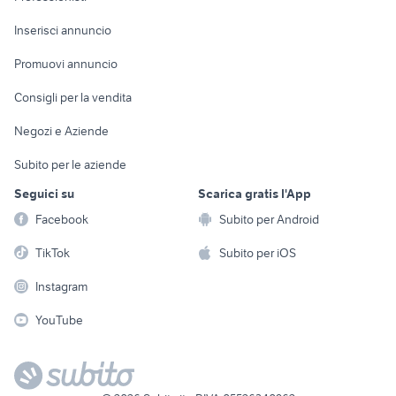
Arredamento e
Console e
Accessori per
Casalinghi
Inserisci annuncio
Videogiochi
animali
Elettrodomestici
Promuovi annuncio
Audio/Video
Musica e Film
Giardino e Fai da te
Consigli per la vendita
Fotografia
Libri e Riviste
Abbigliamento e
Negozi e Aziende
Telefonia
Strumenti Musicali
Accessori
Subito per le aziende
Sports
Tutto per i bambini
Seguici su
Scarica gratis l'App
Biciclette
Facebook
Subito per Android
Collezionismo
TikTok
Subito per iOS
Instagram
YouTube