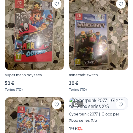
super mario odyssey
minecraft switch
50 €
30 €
Torino
(
TO
)
Torino
(
TO
)
5
Cyberpunk 2077 | Gioco per
Xbox series X/S
19 €