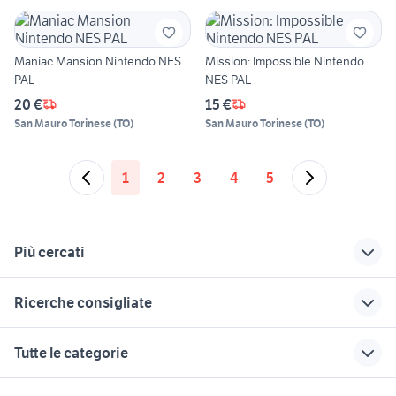
Maniac Mansion Nintendo NES
Mission: Impossible Nintendo
PAL
NES PAL
20 €
15 €
San Mauro Torinese
(
TO
)
San Mauro Torinese
(
TO
)
1
2
3
4
5
Più cercati
Correlati
Richerche simili
Suggerimenti
Ricerche consigliate
fiat doblo km 0
tm 300 2t
papere
casa vacanza roana
moto usate monza
affitto immobili
akita inu cucciolo
offerte lavoro pulizie
Tutte le categorie
Tradate
Bergamo provincia
auto grandinate
affitto anagnina
case in vendita gallipoli
immobiliare tortoli
camper burstner
veicoli commerciali
combinata per legno usata
motori
immobili
lavoro e servizi