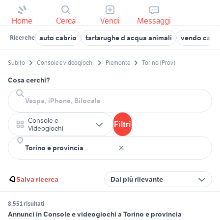
Home
Cerca
Vendi
Messaggi
auto cabrio
tartarughe d acqua animali
vendo cani s
Ricerche
Subito
Console e videogiochi
Piemonte
Torino (Prov)
Cosa cerchi?
Console e
Filtri
Videogiochi
Salva ricerca
Dal più rilevante
8.551 risultati
Annunci in Console e videogiochi a Torino e provincia