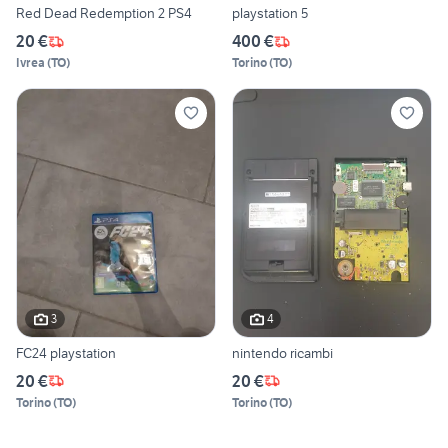
Red Dead Redemption 2 PS4
playstation 5
20 €
400 €
Ivrea
(
TO
)
Torino
(
TO
)
3
4
FC24 playstation
nintendo ricambi
20 €
20 €
Torino
(
TO
)
Torino
(
TO
)