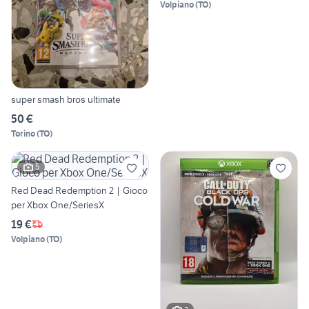
Volpiano
(
TO
)
super smash bros ultimate
50 €
Torino
(
TO
)
5
Red Dead Redemption 2 | Gioco
per Xbox One/SeriesX
19 €
Volpiano
(
TO
)