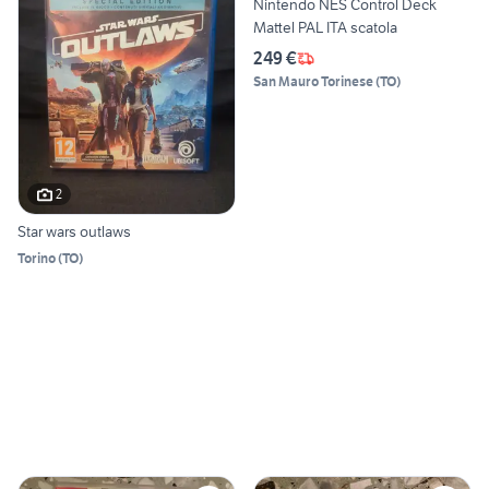
Nintendo NES Control Deck
Mattel PAL ITA scatola
249 €
San Mauro Torinese
(
TO
)
2
Star wars outlaws
Torino
(
TO
)