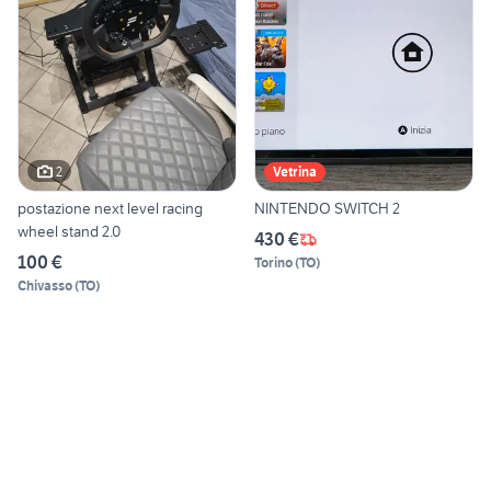
2
Vetrina
postazione next level racing
NINTENDO SWITCH 2
wheel stand 2.0
430 €
100 €
Torino
(
TO
)
Chivasso
(
TO
)