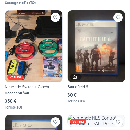
Castagneto Po
(
TO
)
2
Vetrina
Nintendo Switch + Giochi +
Battlefield 6
Accessori Vari
30 €
350 €
Torino
(
TO
)
Torino
(
TO
)
Vetrina