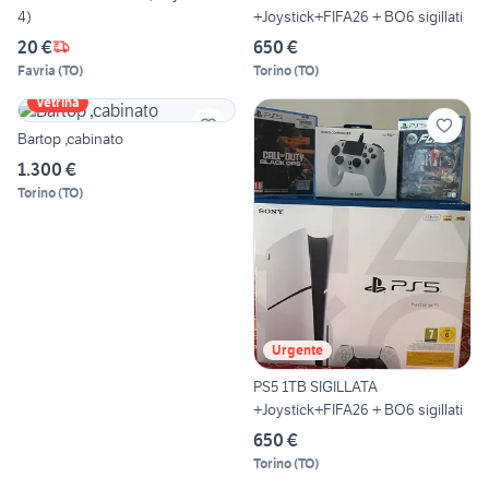
4)
+Joystick+FIFA26 + BO6 sigillati
20 €
650 €
Favria
(
TO
)
Torino
(
TO
)
Vetrina
Bartop ,cabinato
1.300 €
Torino
(
TO
)
Urgente
PS5 1TB SIGILLATA
+Joystick+FIFA26 + BO6 sigillati
650 €
Torino
(
TO
)