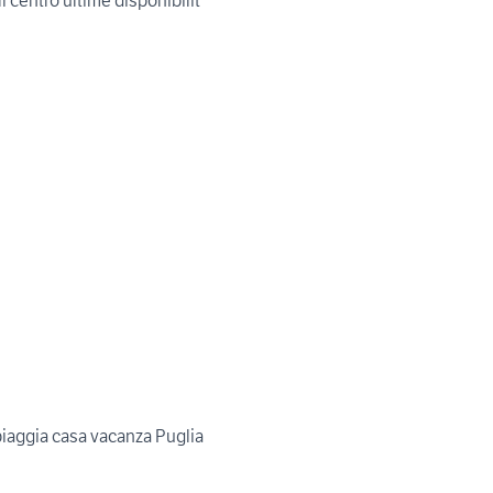
i centro ultime disponibilit
piaggia casa vacanza Puglia