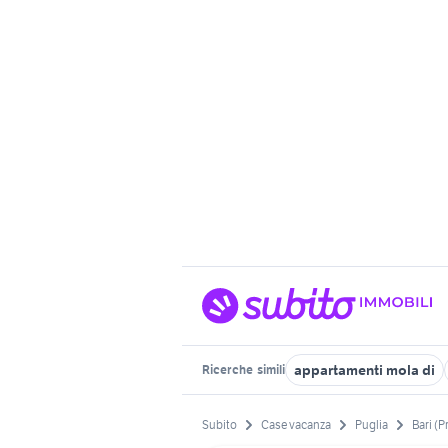
appartamenti mola di
Ricerche
simili
Subito
Case vacanza
Puglia
Bari (P