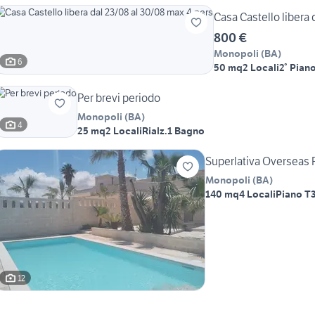
Casa Castello libera 
800 €
Monopoli
(
BA
)
6
50 mq
2 Locali
2° Pian
Per brevi periodo
Monopoli
(
BA
)
4
25 mq
2 Locali
Rialz.
1 Bagno
Superlativa Overseas 
Monopoli
(
BA
)
140 mq
4 Locali
Piano T
12