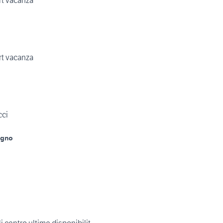
rt vacanza
rt vacanza
cci
agno