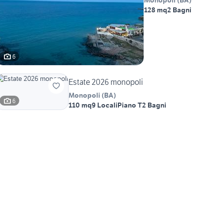
Monopoli
(
BA
)
128 mq
2 Bagni
6
Estate 2026 monopoli
Monopoli
(
BA
)
6
110 mq
9 Locali
Piano T
2 Bagni