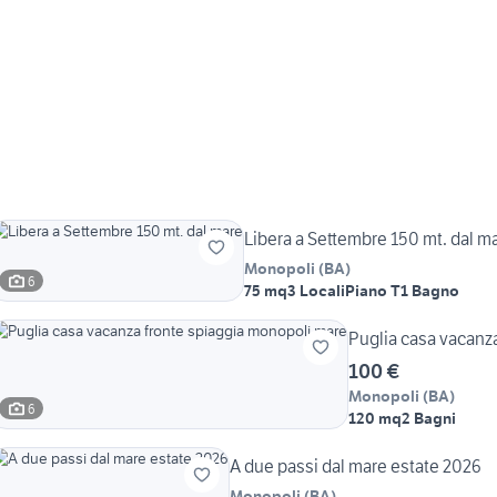
Libera a Settembre 150 mt. dal m
Monopoli
(
BA
)
6
75 mq
3 Locali
Piano T
1 Bagno
Puglia casa vacanz
100 €
Monopoli
(
BA
)
6
120 mq
2 Bagni
A due passi dal mare estate 2026
Monopoli
(
BA
)