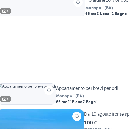
Il Giardinetto Monopol
Monopoli
(
BA
)
6
65 mq
3 Locali
1 Bagno
Appartamento per brevi periodi
Monopoli
(
BA
)
6
65 mq
1° Piano
2 Bagni
Dal 10 agosto fronte s
100 €