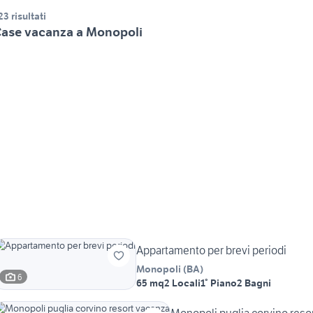
23 risultati
ase vacanza a Monopoli
Appartamento per brevi periodi
Monopoli
(
BA
)
6
65 mq
2 Locali
1° Piano
2 Bagni