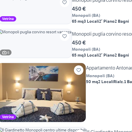
Monopoli puglia corvino reso
450 €
Monopoli
(
BA
)
Vetrina
65 mq
3 Locali
2° Piano
2 Bagni
Monopoli puglia corvino reso
450 €
Monopoli
(
BA
)
6
65 mq
3 Locali
2° Piano
2 Bagni
Appartamento Antona
Monopoli
(
BA
)
50 mq
2 Locali
Rialz.
1 B
Vetrina