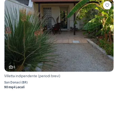
6
Villetta indipendente (periodi brevi)
San Donaci
(
BR
)
90 mq
4 Locali