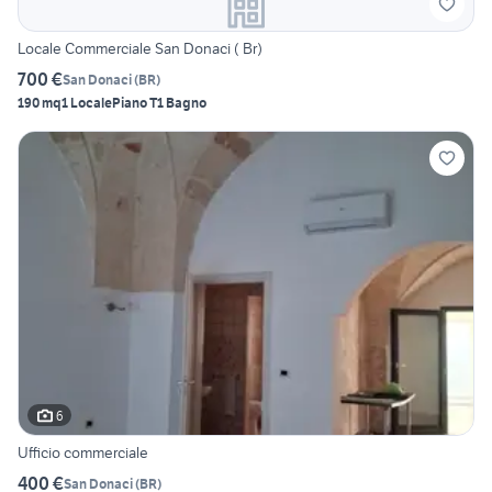
Locale Commerciale San Donaci ( Br)
700 €
San Donaci
(
BR
)
190 mq
1 Locale
Piano T
1 Bagno
6
Ufficio commerciale
400 €
San Donaci
(
BR
)