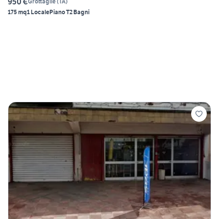
950 €
Grottaglie
(
TA
)
175 mq
1 Locale
Piano T
2 Bagni