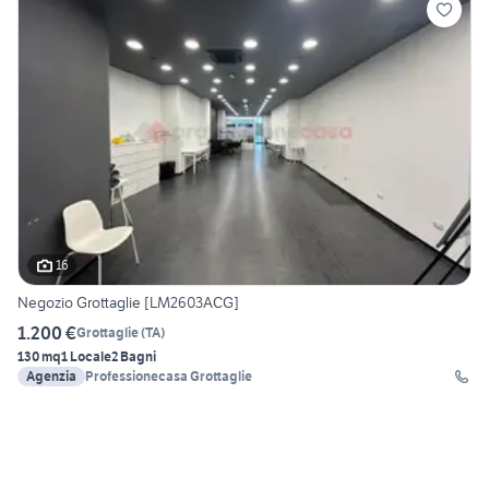
16
Negozio Grottaglie [LM2603ACG]
1.200 €
Grottaglie
(
TA
)
130 mq
1 Locale
2 Bagni
Agenzia
Professionecasa Grottaglie