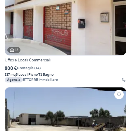
13
Uffici e Locali Commerciali
800 €
Grottaglie
(
TA
)
117 mq
3 Locali
Piano T
1 Bagno
Agenzia
ETTORRE immobiliare