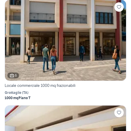
6
Locale commerciale 1000 mq frazionabili
Grottaglie
(
TA
)
1000 mq
Piano T