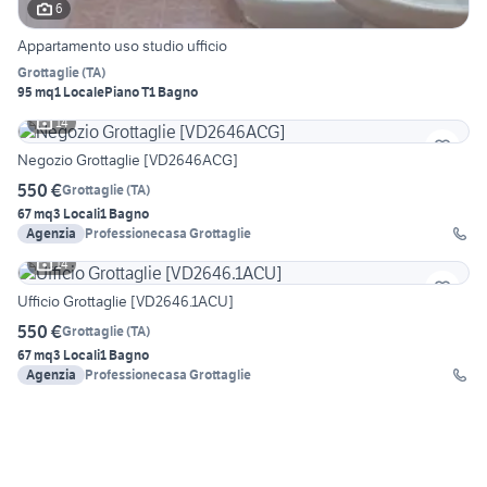
6
Appartamento uso studio ufficio
Grottaglie
(
TA
)
95 mq
1 Locale
Piano T
1 Bagno
14
Negozio Grottaglie [VD2646ACG]
550 €
Grottaglie
(
TA
)
67 mq
3 Locali
1 Bagno
Agenzia
Professionecasa Grottaglie
14
Ufficio Grottaglie [VD2646.1ACU]
550 €
Grottaglie
(
TA
)
67 mq
3 Locali
1 Bagno
Agenzia
Professionecasa Grottaglie