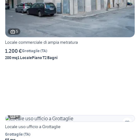
5
Locale commerciale di ampia metratura
1.200 €
Grottaglie
(
TA
)
200 mq
1 Locale
Piano T
2 Bagni
4
Locale uso ufficio a Grottaglie
Grottaglie
(
TA
)
65 mq