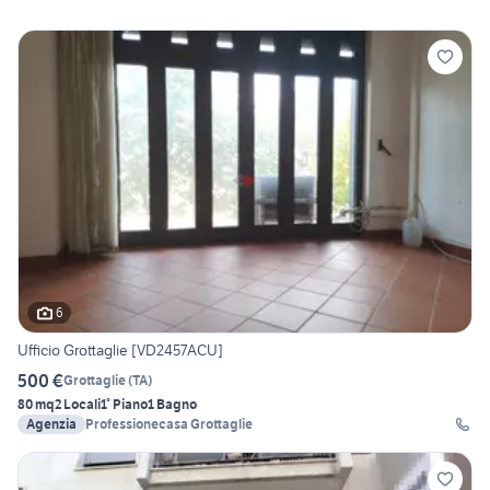
6
Ufficio Grottaglie [VD2457ACU]
500 €
Grottaglie
(
TA
)
80 mq
2 Locali
1° Piano
1 Bagno
Agenzia
Professionecasa Grottaglie