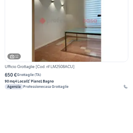
12
Ufficio Grottaglie [Cod. rif LM2508ACU]
650 €
Grottaglie
(
TA
)
90 mq
4 Locali
1° Piano
1 Bagno
Agenzia
Professionecasa Grottaglie