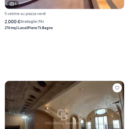
6
5 vetrine su piazza verdi
2.000 €
Grottaglie
(
TA
)
270 mq
2 Locali
Piano T
1 Bagno