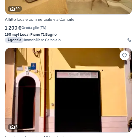
30
Affitto locale commerciale via Campitelli
1.200 €
Grottaglie
(
TA
)
150 mq
4 Locali
Piano T
1 Bagno
Agenzia
Immobiliare Calzolaio
6