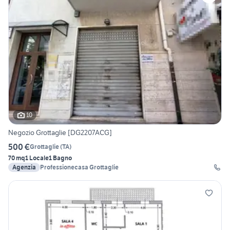
10
Negozio Grottaglie [DG2207ACG]
500 €
Grottaglie
(
TA
)
70 mq
1 Locale
1 Bagno
Agenzia
Professionecasa Grottaglie