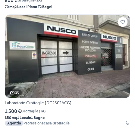
800 €
Grottaglie
(
TA
)
70 mq
2 Locali
Piano T
2 Bagni
20
Laboratorio Grottaglie [DG2602ACG]
1.500 €
Grottaglie
(
TA
)
350 mq
1 Locale
1 Bagno
Agenzia
Professionecasa Grottaglie