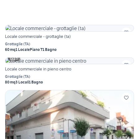
Locale commerciale - grottaglie (ta)
Grottaglie
(
TA
)
60 mq
1 Locale
Piano T
1 Bagno
5
Locale commerciale in pieno centro
Grottaglie
(
TA
)
80 mq
3 Locali
1 Bagno