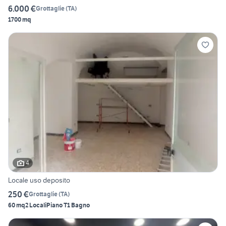
6.000 €
Grottaglie
(
TA
)
1700 mq
4
Locale uso deposito
250 €
Grottaglie
(
TA
)
60 mq
2 Locali
Piano T
1 Bagno