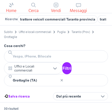
Home
Cerca
Vendi
Messaggi
trattore veicoli commerciali Taranto provincia
trattor
Ricerche
Subito
Uffici e locali commerciali
Puglia
Taranto (Prov)
Grottaglie
Cosa cerchi?
Uffici e Locali
Filtri
commerciali
Salva ricerca
Dal più recente
30 risultati