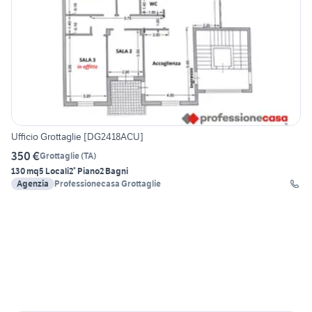
Ufficio Grottaglie [DG2418ACU]
350 €
Grottaglie
(
TA
)
130 mq
5 Locali
2° Piano
2 Bagni
Agenzia
Professionecasa Grottaglie