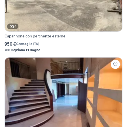
4
Capannone con pertinenze esterne
950 €
Grottaglie
(
TA
)
700 mq
Piano T
1 Bagno