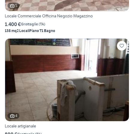
5
Locale Commerciale Officina Negozio Magazzino
1.400 €
Grottaglie
(
TA
)
138 mq
2 Locali
Piano T
1 Bagno
4
Locale artigianale