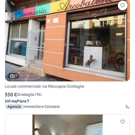
7
Locale commerciale via Messapia Grottaglie
550 €
Grottaglie
(
TA
)
143 mq
Piano T
Agenzia
Immobiliare Calzolaio