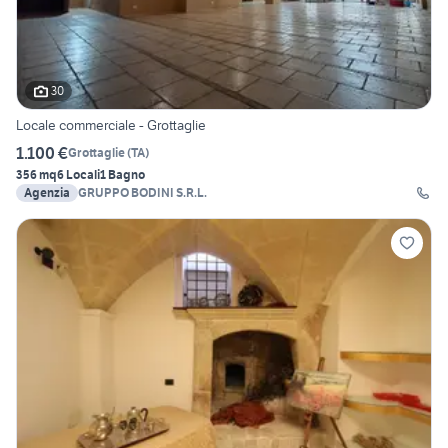
30
Locale commerciale - Grottaglie
1.100 €
Grottaglie
(
TA
)
356 mq
6 Locali
1 Bagno
Agenzia
GRUPPO BODINI S.R.L.