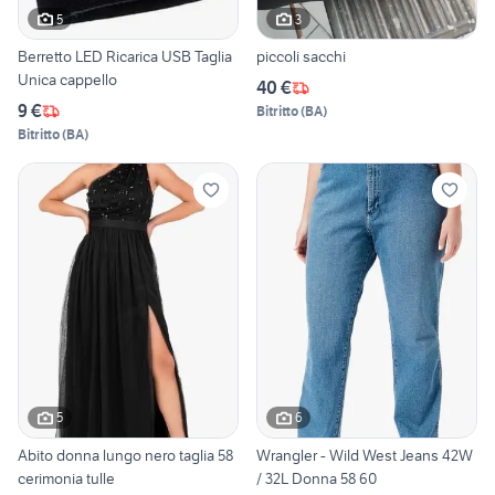
5
3
Berretto LED Ricarica USB Taglia
piccoli sacchi
Unica cappello
40 €
9 €
Bitritto
(
BA
)
Bitritto
(
BA
)
5
6
Abito donna lungo nero taglia 58
Wrangler - Wild West Jeans 42W
cerimonia tulle
/ 32L Donna 58 60