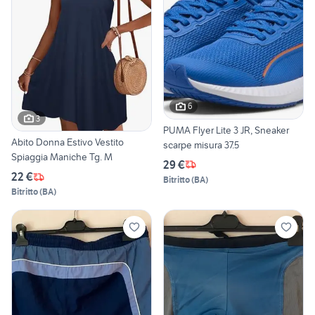
6
3
PUMA Flyer Lite 3 JR, Sneaker
Abito Donna Estivo Vestito
scarpe misura 37.5
Spiaggia Maniche Tg. M
29 €
22 €
Bitritto
(
BA
)
Bitritto
(
BA
)