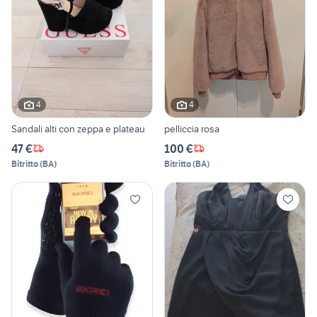
4
4
Sandali alti con zeppa e plateau
pelliccia rosa
47 €
100 €
Bitritto
(
BA
)
Bitritto
(
BA
)