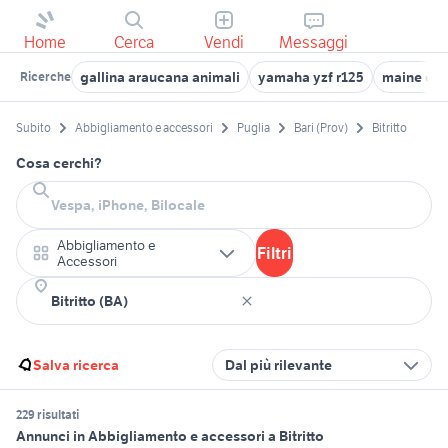
Home
Cerca
Vendi
Messaggi
gallina araucana animali
yamaha yzf r125
maine coo
Ricerche
Subito
Abbigliamento e accessori
Puglia
Bari (Prov)
Bitritto
Cosa cerchi?
Abbigliamento e
Filtri
Accessori
Salva ricerca
Dal più rilevante
229 risultati
Annunci in Abbigliamento e accessori a Bitritto