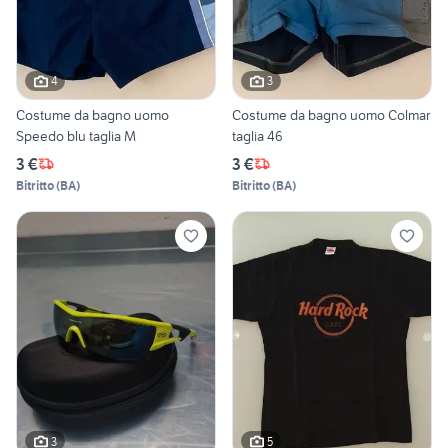
4
3
Costume da bagno uomo
Costume da bagno uomo Colmar
Speedo blu taglia M
taglia 46
3 €
3 €
Bitritto
(
BA
)
Bitritto
(
BA
)
3
5