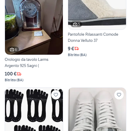
5
Pantofole Rilassanti Comode
Donna Velluto 37
9 €
6
Bitritto
(
BA
)
Orologio da tavolo Larms
Argento 925 Sagni (
100 €
Bitritto
(
BA
)