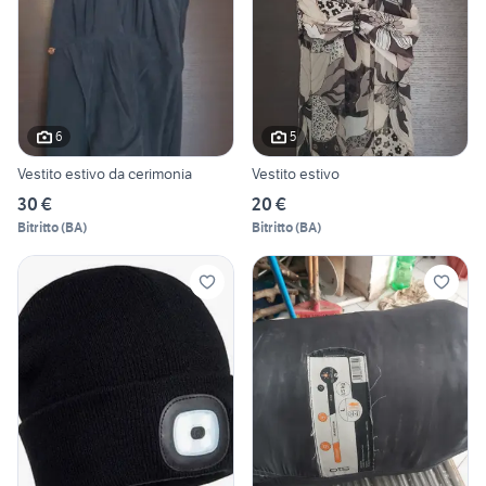
6
5
Vestito estivo da cerimonia
Vestito estivo
30 €
20 €
Bitritto
(
BA
)
Bitritto
(
BA
)