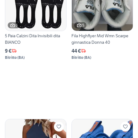
6
5
5 Paia Calzini Dita Invisibili dita
Fila Highflyer Mid Wmn Scarpe
BIANCO
ginnastica Donna 40
9 €
44 €
Bitritto
(
BA
)
Bitritto
(
BA
)