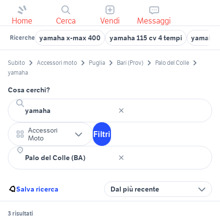
Home
Cerca
Vendi
Messaggi
yamaha x-max 400
yamaha 115 cv 4 tempi
yamaha t
Ricerche
Subito
Accessori moto
Puglia
Bari (Prov)
Palo del Colle
yamaha
Cosa cerchi?
Accessori
Filtri
Moto
Salva ricerca
Dal più recente
3 risultati