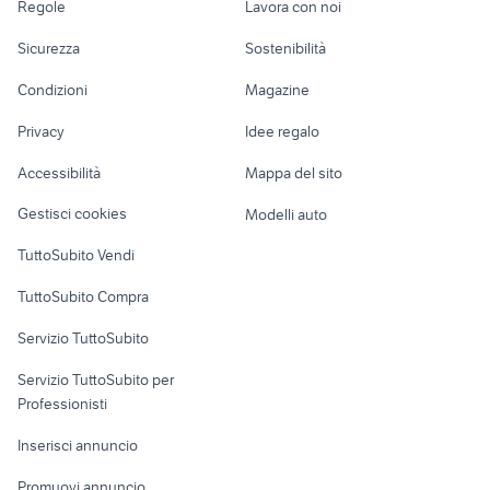
provincia
Regole
Lavora con noi
yamaha la spezia
ducati multistrada
presa din bmw
triumph trophy 900
Moto e Scooter
Ville singole e a
Candidati in cerca di
vespa 90 ss
usata
Sicurezza
Sostenibilità
schiera
lavoro
centralina cambio automatico
pick up accessori auto
Accessori Moto
ford accessori auto
Condizioni
Magazine
Terreni e rustici
Attrezzature di
auto Puglia
alfa romeo tonale
Nautica
lavoro
Privacy
Idee regalo
Garage e box
camper piccoli
alfa 90
Caravan e Camper
Accessibilità
Mappa del sito
iveco daily 4x4 camper
rieju mrt 50
Loft, mansarde e
Veicoli commerciali
altro
Gestisci cookies
Modelli auto
Case vacanza
TuttoSubito Vendi
Uffici e Locali
TuttoSubito Compra
commerciali
Servizio TuttoSubito
elettronica
per la casa e la
sports e hobby
Servizio TuttoSubito per
persona
Informatica
Animali
Professionisti
Arredamento e
Console e
Accessori per
Casalinghi
Inserisci annuncio
Videogiochi
animali
Elettrodomestici
Promuovi annuncio