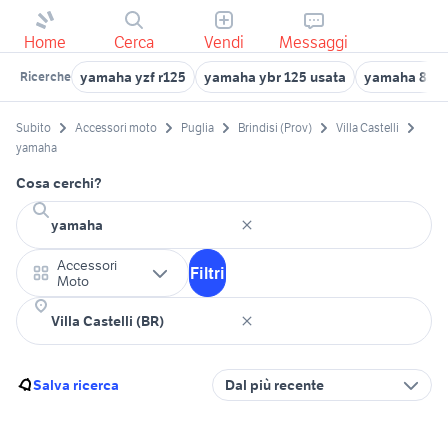
Home
Cerca
Vendi
Messaggi
yamaha yzf r125
yamaha ybr 125 usata
yamaha 85
Ricerche
Subito
Accessori moto
Puglia
Brindisi (Prov)
Villa Castelli
yamaha
Cosa cerchi?
Accessori
Filtri
Moto
Salva ricerca
Dal più recente