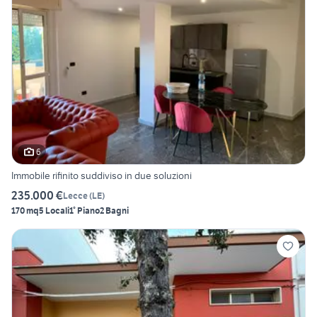
6
Immobile rifinito suddiviso in due soluzioni
235.000 €
Lecce
(
LE
)
170 mq
5 Locali
1° Piano
2 Bagni