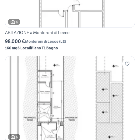
6
ABITAZIONE a Monteroni di Lecce
98.000 €
Monteroni di Lecce
(
LE
)
160 mq
6 Locali
Piano T
1 Bagno
6