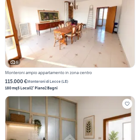
6
Monteroni ampio appartamento in zona centro
115.000 €
Monteroni di Lecce
(
LE
)
180 mq
5 Locali
2° Piano
2 Bagni