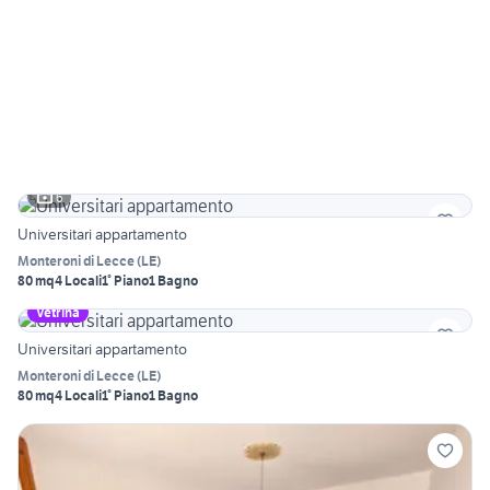
6
Universitari appartamento
Monteroni di Lecce
(
LE
)
80 mq
4 Locali
1° Piano
1 Bagno
Vetrina
Universitari appartamento
Monteroni di Lecce
(
LE
)
80 mq
4 Locali
1° Piano
1 Bagno