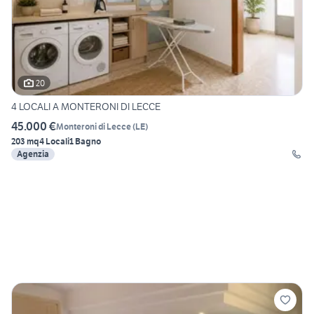
20
4 LOCALI A MONTERONI DI LECCE
45.000 €
Monteroni di Lecce
(
LE
)
203 mq
4 Locali
1 Bagno
Agenzia