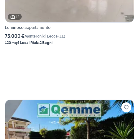
12
Luminoso appartamento
75.000 €
Monteroni di Lecce
(
LE
)
120 mq
4 Locali
Rialz.
2 Bagni