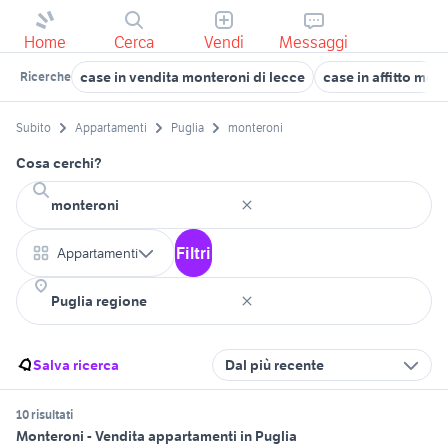
Home
Cerca
Vendi
Messaggi
case in vendita monteroni di lecce
case in affitto mon
Ricerche
Subito
Appartamenti
Puglia
monteroni
Cosa cerchi?
Filtri
Appartamenti
Salva ricerca
Dal più recente
10 risultati
Monteroni - Vendita appartamenti in Puglia