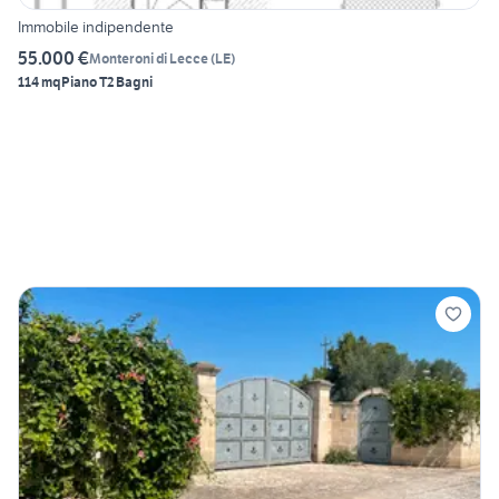
Immobile indipendente
55.000 €
Monteroni di Lecce
(
LE
)
114 mq
Piano T
2 Bagni