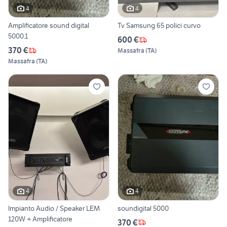
4
4
Amplificatore sound digital
Tv Samsung 65 polici curvo
5000.1
600 €
370 €
Massafra
(
TA
)
Massafra
(
TA
)
4
4
Impianto Audio / Speaker LEM
soundigital 5000
120W + Amplificatore
370 €