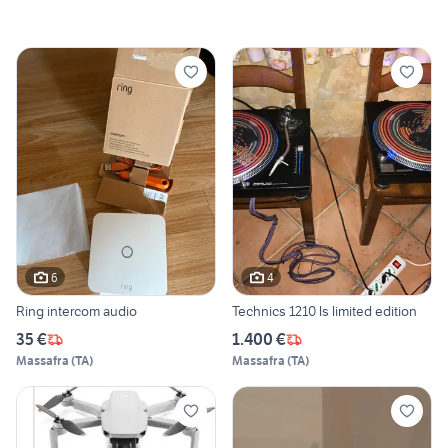
6
4
Ring intercom audio
Technics 1210 ls limited edition
35 €
1.400 €
Massafra
(
TA
)
Massafra
(
TA
)