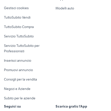
Veicoli commerciali
samsung 24
vespa px 125 usata da restaurare
altro
Gestisci cookies
Modelli auto
Case vacanza
TuttoSubito Vendi
Uffici e Locali
TuttoSubito Compra
commerciali
Servizio TuttoSubito
elettronica
per la casa e la
sports e hobby
Servizio TuttoSubito per
persona
Informatica
Animali
Professionisti
Arredamento e
Console e
Accessori per
Casalinghi
Inserisci annuncio
Videogiochi
animali
Elettrodomestici
Promuovi annuncio
Audio/Video
Musica e Film
Giardino e Fai da te
Consigli per la vendita
Fotografia
Libri e Riviste
Abbigliamento e
Negozi e Aziende
Telefonia
Strumenti Musicali
Accessori
Subito per le aziende
Sports
Tutto per i bambini
Seguici su
Scarica gratis l'App
Biciclette