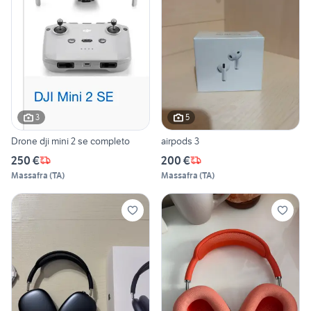
3
5
Drone dji mini 2 se completo
airpods 3
250 €
200 €
Massafra
(
TA
)
Massafra
(
TA
)