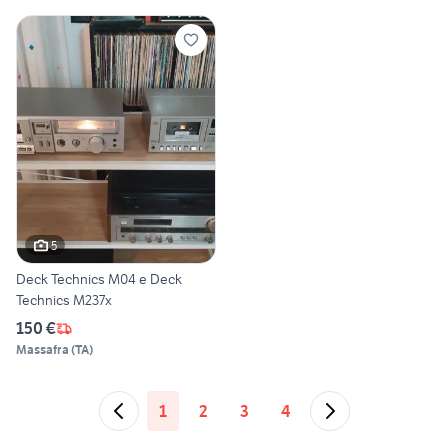
5
Deck Technics M04 e Deck
Technics M237x
150 €
Massafra
(
TA
)
1
2
3
4