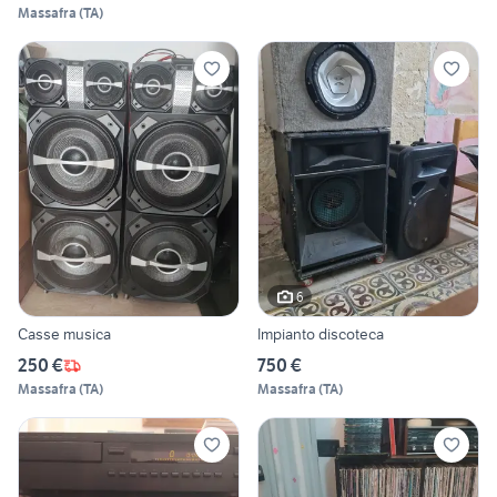
Massafra
(
TA
)
6
Casse musica
Impianto discoteca
250 €
750 €
Massafra
(
TA
)
Massafra
(
TA
)