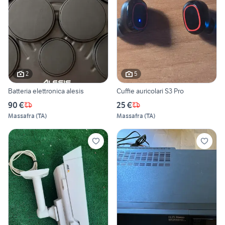
2
5
Batteria elettronica alesis
Cuffie auricolari S3 Pro
90 €
25 €
Massafra
(
TA
)
Massafra
(
TA
)