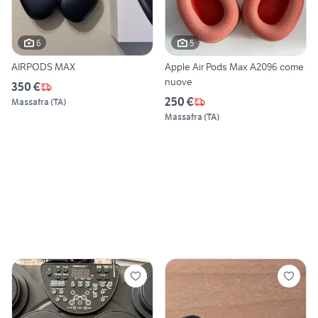
6
5
AIRPODS MAX
Apple Air Pods Max A2096 come
nuove
350 €
250 €
Massafra
(
TA
)
Massafra
(
TA
)