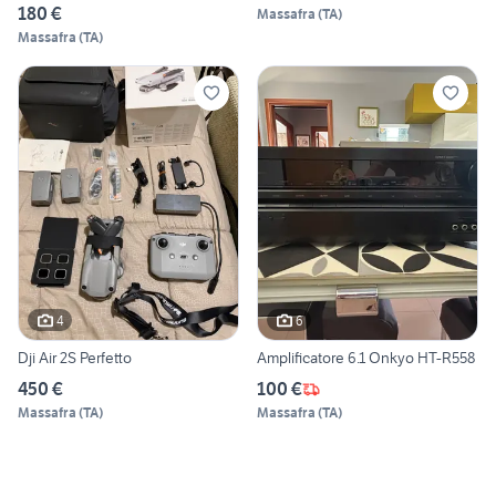
180 €
Massafra
(
TA
)
Massafra
(
TA
)
4
6
Dji Air 2S Perfetto
Amplificatore 6.1 Onkyo HT-R558
450 €
100 €
Massafra
(
TA
)
Massafra
(
TA
)