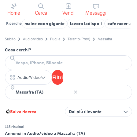
Home
Cerca
Vendi
Messaggi
maine coon gigante
lavoro ladispoli
cafe racer usa
Ricerche
Subito
Audio/video
Puglia
Taranto (Prov)
Massafra
Cosa cerchi?
Filtri
Audio/Video
Salva ricerca
Dal più rilevante
115 risultati
Annunci in Audio/video a Massafra (TA)