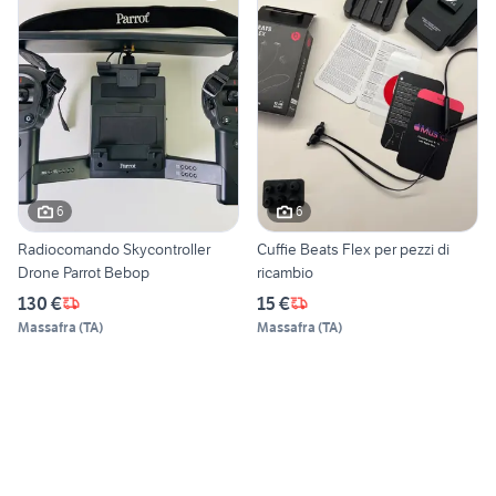
6
6
Radiocomando Skycontroller
Cuffie Beats Flex per pezzi di
Drone Parrot Bebop
ricambio
130 €
15 €
Massafra
(
TA
)
Massafra
(
TA
)