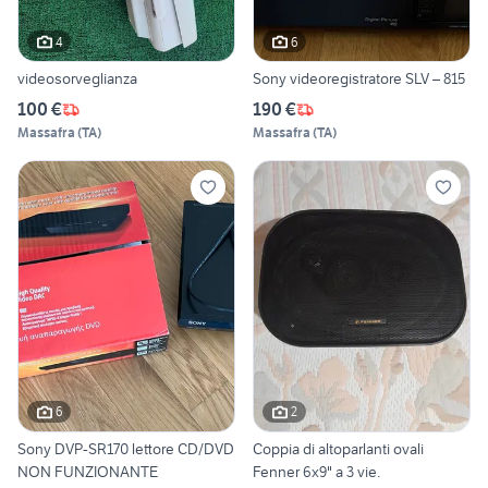
4
6
videosorveglianza
Sony videoregistratore SLV – 815
100 €
190 €
Massafra
(
TA
)
Massafra
(
TA
)
6
2
Sony DVP-SR170 lettore CD/DVD
Coppia di altoparlanti ovali
NON FUNZIONANTE
Fenner 6x9" a 3 vie.