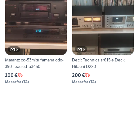
6
6
Marantz cd-53mkii Yamaha cdx-
Deck Technics sr615 e Deck
390 Teac cd-p3450
Hitachi D220
100 €
200 €
Massafra
(
TA
)
Massafra
(
TA
)