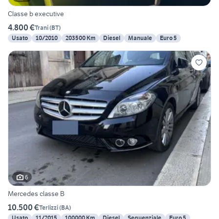
Classe b executive
4.800 €
Trani
(
BT
)
Usato
10/2010
203500 Km
Diesel
Manuale
Euro 5
6
Mercedes classe B
10.500 €
Terlizzi
(
BA
)
Usato
11/2015
100000 Km
Diesel
Sequenziale
Euro 5