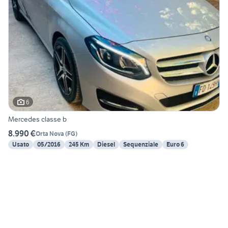
6
Mercedes classe b
8.990 €
Orta Nova
(
FG
)
Usato
05/2016
245 Km
Diesel
Sequenziale
Euro 6