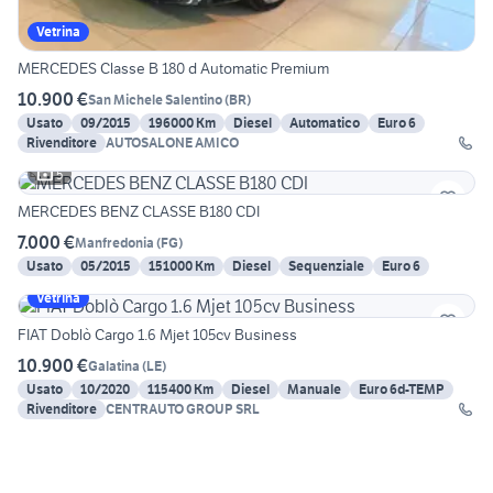
Vetrina
MERCEDES Classe B 180 d Automatic Premium
10.900 €
San Michele Salentino
(
BR
)
Usato
09/2015
196000 Km
Diesel
Automatico
Euro 6
Rivenditore
AUTOSALONE AMICO
5
MERCEDES BENZ CLASSE B180 CDI
7.000 €
Manfredonia
(
FG
)
Usato
05/2015
151000 Km
Diesel
Sequenziale
Euro 6
Vetrina
FIAT Doblò Cargo 1.6 Mjet 105cv Business
10.900 €
Galatina
(
LE
)
Usato
10/2020
115400 Km
Diesel
Manuale
Euro 6d-TEMP
Rivenditore
CENTRAUTO GROUP SRL