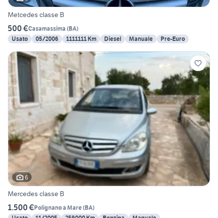
Metcedes classe B
500 €
Casamassima
(
BA
)
Usato
05/2006
1111111 Km
Diesel
Manuale
Pre-Euro
6
Mercedes classe B
1.500 €
Polignano a Mare
(
BA
)
Usato
11/2005
259000 Km
Benzina
Manuale