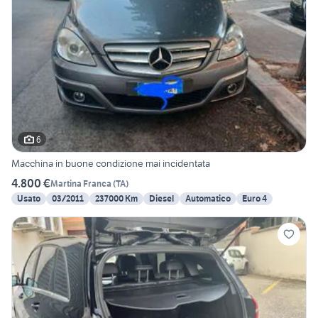
6
Macchina in buone condizione mai incidentata
4.800 €
Martina Franca
(
TA
)
Usato
03/2011
237000 Km
Diesel
Automatico
Euro 4