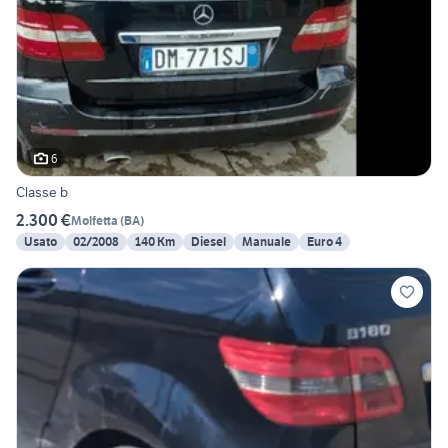
6
Classe b
2.300 €
Molfetta
(
BA
)
Usato
02/2008
140 Km
Diesel
Manuale
Euro 4