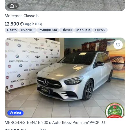
6
Mercedes Classe b
12.500 €
Foggia
(
FG
)
Usato
05/2015
250000 Km
Diesel
Manuale
Euro 5
Vetrina
MERCEDES-BENZ B 200 d Auto 150cv Premium*PACK LU