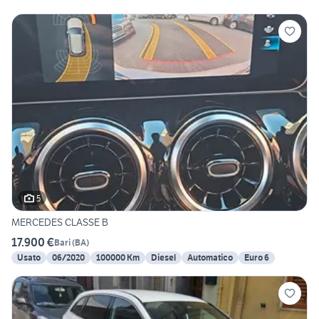
5
MERCEDES CLASSE B
17.900 €
Bari
(
BA
)
Usato
06/2020
100000 Km
Diesel
Automatico
Euro 6