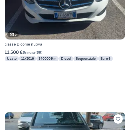
5
classe B come nuova
11.500 €
Brindisi
(
BR
)
Usato
11/2016
140000 Km
Diesel
Sequenziale
Euro 6