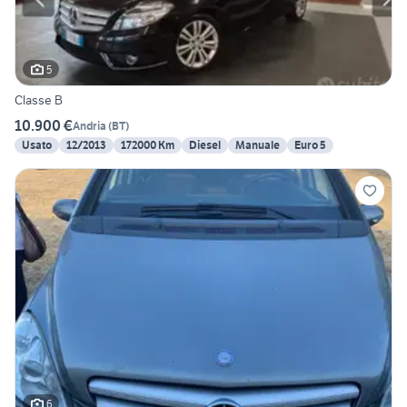
5
Classe B
10.900 €
Andria
(
BT
)
Usato
12/2013
172000 Km
Diesel
Manuale
Euro 5
6