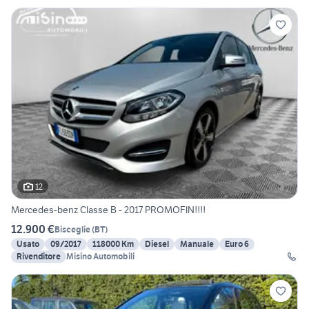
12
Mercedes-benz Classe B - 2017 PROMOFIN!!!!
12.900 €
Bisceglie
(
BT
)
Usato
09/2017
118000 Km
Diesel
Manuale
Euro 6
Rivenditore
Misino Automobili