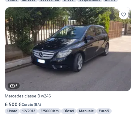
6
Mercedes classe B w246
6.500 €
Corato
(
BA
)
Usato
12/2013
225000 Km
Diesel
Manuale
Euro 5