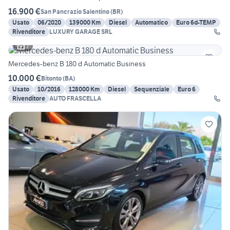
16.900 €
San Pancrazio Salentino
(
BR
)
Usato
06/2020
139000 Km
Diesel
Automatico
Euro 6d-TEMP
Rivenditore
LUXURY GARAGE SRL
7
Mercedes-benz B 180 d Automatic Business
10.000 €
Bitonto
(
BA
)
Usato
10/2016
128000 Km
Diesel
Sequenziale
Euro 6
Rivenditore
AUTO FRASCELLA