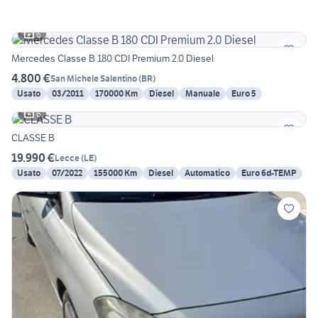
6
Mercedes Classe B 180 CDI Premium 2.0 Diesel
4.800 €
San Michele Salentino
(
BR
)
Usato
03/2011
170000 Km
Diesel
Manuale
Euro 5
6
CLASSE B
19.990 €
Lecce
(
LE
)
Usato
07/2022
155000 Km
Diesel
Automatico
Euro 6d-TEMP