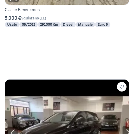
Classe B mercedes
5.000 €
Squinzano
(
LE
)
Usato
05/2012
291000 Km
Diesel
Manuale
Euro 5