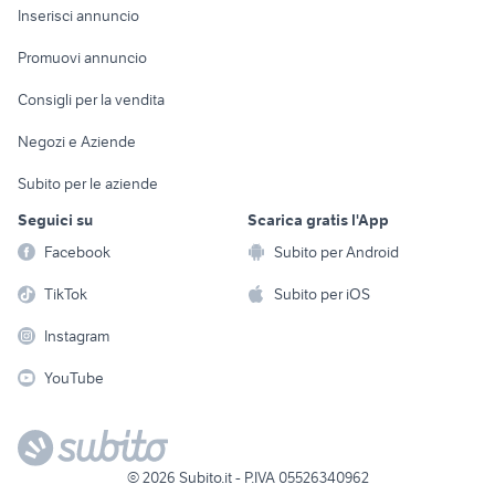
Console e
Accessori per
Casalinghi
Inserisci annuncio
Videogiochi
animali
Elettrodomestici
Promuovi annuncio
Audio/Video
Musica e Film
Giardino e Fai da te
Consigli per la vendita
Fotografia
Libri e Riviste
Abbigliamento e
Negozi e Aziende
Telefonia
Strumenti Musicali
Accessori
Subito per le aziende
Sports
Tutto per i bambini
Seguici su
Scarica gratis l'App
Biciclette
Facebook
Subito per Android
Collezionismo
TikTok
Subito per iOS
Instagram
YouTube
©
2026
Subito.it - P.IVA 05526340962