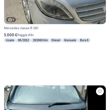
5
Mercedes classe B 180
5.000 €
Foggia
(
FG
)
Usato
05/2012
292000 Km
Diesel
Manuale
Euro 5