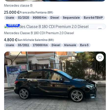
Mercedes classe B
25.000 €
Francavilla Fontana
(
BR
)
Usato
02/2020
90000 Km
Diesel
Sequenziale
Euro 6d-TEMP
Vetrina
Mercedes Classe B 180 CDI Premium 2.0 Diesel
4.800 €
San Michele Salentino
(
BR
)
Usato
03/2011
170000 Km
Diesel
Manuale
Euro 5