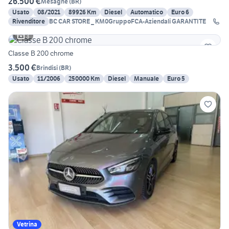
26.500 €
Mesagne
(
BR
)
Usato
08/2021
89926 Km
Diesel
Automatico
Euro 6
Rivenditore
BC CAR STORE _ KM0GruppoFCA-Aziendali GARANTITE
3
Classe B 200 chrome
3.500 €
Brindisi
(
BR
)
Usato
11/2006
250000 Km
Diesel
Manuale
Euro 5
Vetrina