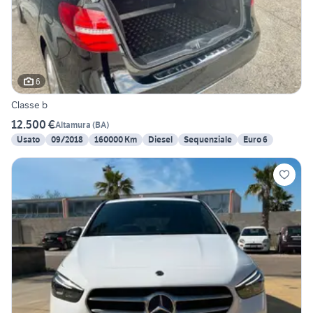
6
Classe b
12.500 €
Altamura
(
BA
)
Usato
09/2018
160000 Km
Diesel
Sequenziale
Euro 6