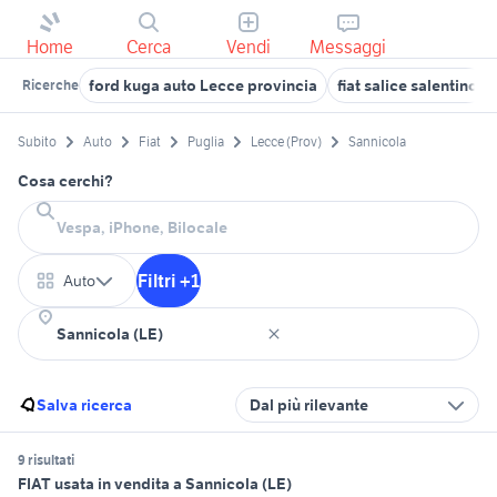
Home
Cerca
Vendi
Messaggi
ford kuga auto Lecce provincia
fiat salice salentino
Ricerche
Subito
Auto
Fiat
Puglia
Lecce (Prov)
Sannicola
Cosa cerchi?
Filtri +1
Auto
Salva ricerca
Dal più rilevante
9 risultati
FIAT usata in vendita a Sannicola (LE)