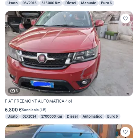
Usato
03/2016
315000 Km
Diesel
Manuale
Euro 6
6
FIAT FREEMONT AUTOMATICA 4x4
6.800 €
Sannicola
(
LE
)
Usato
02/2014
1700000 Km
Diesel
Automatico
Euro 5