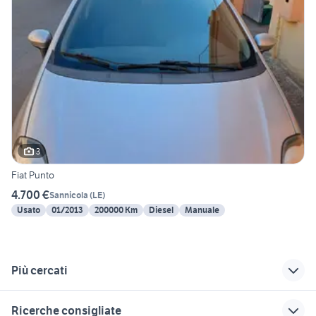
3
Fiat Punto
4.700 €
Sannicola
(
LE
)
Usato
01/2013
200000 Km
Diesel
Manuale
Più cercati
Correlati
Richerche simili
Suggerimenti
Ricerche consigliate