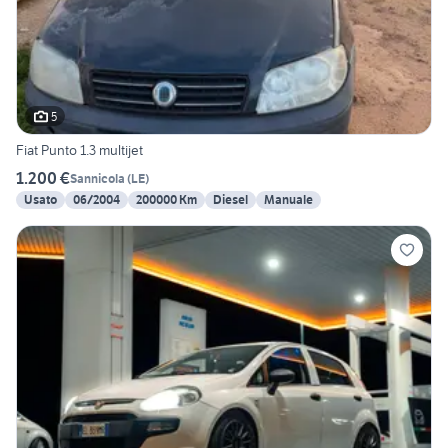
5
Fiat Punto 1.3 multijet
1.200 €
Sannicola
(
LE
)
Usato
06/2004
200000 Km
Diesel
Manuale