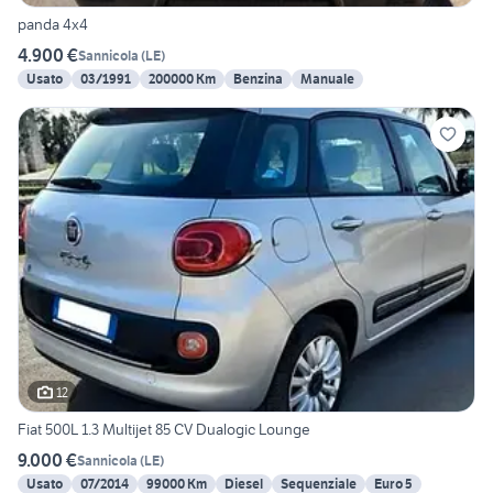
panda 4x4
4.900 €
Sannicola
(
LE
)
Usato
03/1991
200000 Km
Benzina
Manuale
12
Fiat 500L 1.3 Multijet 85 CV Dualogic Lounge
9.000 €
Sannicola
(
LE
)
Usato
07/2014
99000 Km
Diesel
Sequenziale
Euro 5