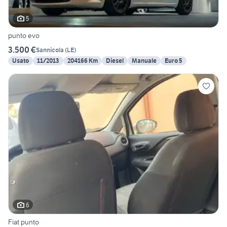
5
punto evo
3.500 €
Sannicola
(
LE
)
Usato
11/2013
204166 Km
Diesel
Manuale
Euro 5
6
Fiat punto