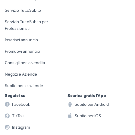
commerciali
Servizio TuttoSubito
elettronica
per la casa e la
sports e hobby
Servizio TuttoSubito per
persona
Informatica
Animali
Professionisti
Arredamento e
Console e
Accessori per
Casalinghi
Inserisci annuncio
Videogiochi
animali
Elettrodomestici
Promuovi annuncio
Audio/Video
Musica e Film
Giardino e Fai da te
Consigli per la vendita
Fotografia
Libri e Riviste
Abbigliamento e
Negozi e Aziende
Telefonia
Strumenti Musicali
Accessori
Subito per le aziende
Sports
Tutto per i bambini
Seguici su
Scarica gratis l'App
Biciclette
Facebook
Subito per Android
Collezionismo
TikTok
Subito per iOS
Instagram