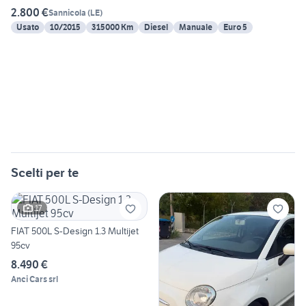
2.800 €
Sannicola
(
LE
)
Usato
10/2015
315000 Km
Diesel
Manuale
Euro 5
Scelti per te
17
FIAT 500L S-Design 1.3 Multijet
95cv
8.490 €
Anci Cars srl