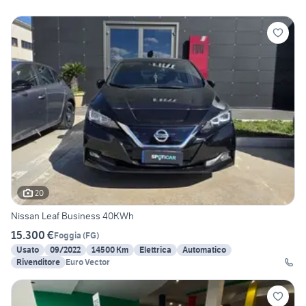
20
Nissan Leaf Business 40KWh
15.300 €
Foggia
(
FG
)
Usato
09/2022
14500 Km
Elettrica
Automatico
Rivenditore
Euro Vector