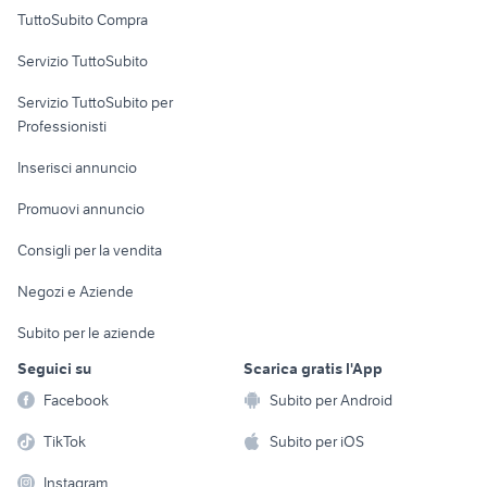
Uffici e Locali
TuttoSubito Compra
commerciali
Servizio TuttoSubito
elettronica
per la casa e la
sports e hobby
Servizio TuttoSubito per
persona
Informatica
Animali
Professionisti
Arredamento e
Console e
Accessori per
Casalinghi
Inserisci annuncio
Videogiochi
animali
Elettrodomestici
Promuovi annuncio
Audio/Video
Musica e Film
Giardino e Fai da te
Consigli per la vendita
Fotografia
Libri e Riviste
Abbigliamento e
Negozi e Aziende
Telefonia
Strumenti Musicali
Accessori
Subito per le aziende
Sports
Tutto per i bambini
Seguici su
Scarica gratis l'App
Biciclette
Facebook
Subito per Android
Collezionismo
TikTok
Subito per iOS
Instagram