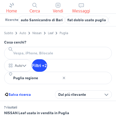
Home
Cerca
Vendi
Messaggi
auto Sannicandro di Bari
fiat doblo usato puglia
fia
Ricerche
Subito
Auto
Nissan
Leaf
Puglia
Cosa cerchi?
Filtri +2
Auto
Salva ricerca
Dal più rilevante
7 risultati
NISSAN Leaf usata in vendita in Puglia