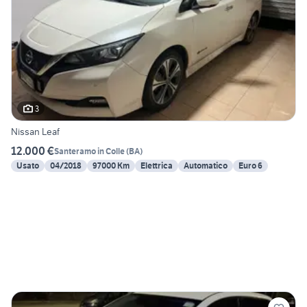
3
Nissan Leaf
12.000 €
Santeramo in Colle
(
BA
)
Usato
04/2018
97000 Km
Elettrica
Automatico
Euro 6