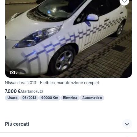
5
Nissan Leaf 2013 – Elettrica, manutenzione complet
7.000 €
Martano
(
LE
)
Usato
06/2013
90000 Km
Elettrica
Automatico
Più cercati
Correlati
Richerche simili
Suggerimenti