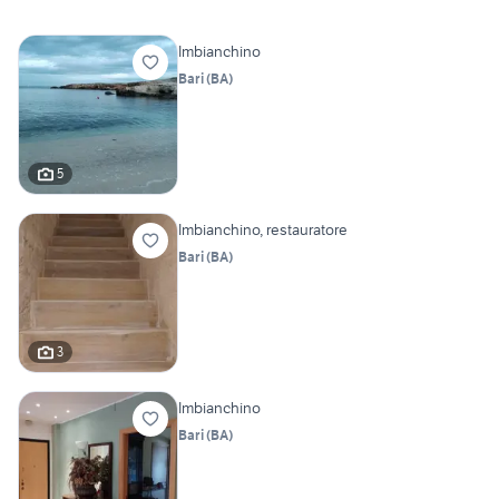
Imbianchino
Bari
(
BA
)
5
Imbianchino, restauratore
Bari
(
BA
)
3
Imbianchino
Bari
(
BA
)