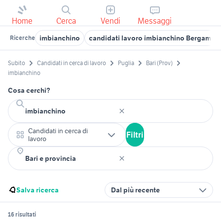
Home
Cerca
Vendi
Messaggi
imbianchino
candidati lavoro imbianchino Bergamo p
Ricerche
Subito
Candidati in cerca di lavoro
Puglia
Bari (Prov)
imbianchino
Cosa cerchi?
Candidati in cerca di
Filtri
lavoro
Salva ricerca
Dal più recente
16 risultati