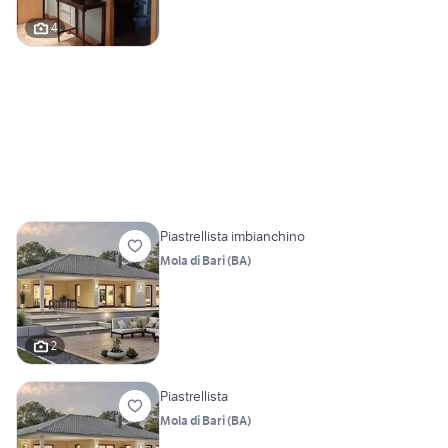
4
Piastrellista imbianchino
Mola di Bari
(
BA
)
2
Piastrellista
Mola di Bari
(
BA
)