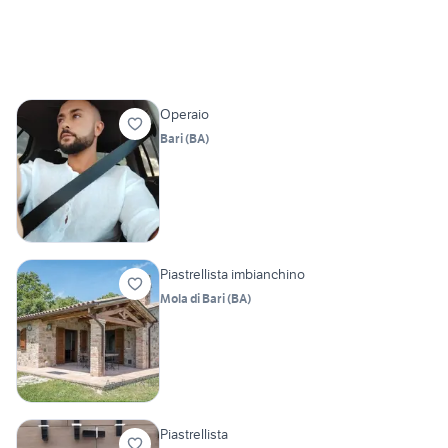
Operaio
Bari
(
BA
)
Piastrellista imbianchino
Mola di Bari
(
BA
)
Piastrellista