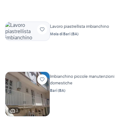
Lavoro piastrellista imbianchino
Mola di Bari
(
BA
)
Imbianchino piccole manutenzioni
domestiche
Bari
(
BA
)
3