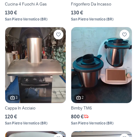
Cucina 4 Fuochi A Gas
Frigorifero Da Incasso
130 €
130 €
San Pietro Vernotico
(
BR
)
San Pietro Vernotico
(
BR
)
3
2
Cappa In Acciaio
Bimby TM6
120 €
800 €
San Pietro Vernotico
(
BR
)
San Pietro Vernotico
(
BR
)