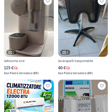
2
3
lattissima one
lavacapelli trasportabile
125 €
40 €
San Pietro Vernotico
(
BR
)
San Pietro Vernotico
(
BR
)