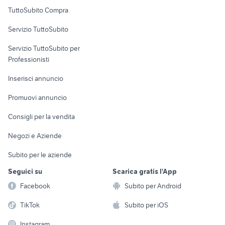
Uffici e Locali
TuttoSubito Compra
commerciali
Servizio TuttoSubito
elettronica
per la casa e la
sports e hobby
Servizio TuttoSubito per
persona
Informatica
Animali
Professionisti
Arredamento e
Console e
Accessori per
Casalinghi
Inserisci annuncio
Videogiochi
animali
Elettrodomestici
Promuovi annuncio
Audio/Video
Musica e Film
Giardino e Fai da te
Consigli per la vendita
Fotografia
Libri e Riviste
Abbigliamento e
Negozi e Aziende
Telefonia
Strumenti Musicali
Accessori
Subito per le aziende
Sports
Tutto per i bambini
Seguici su
Scarica gratis l'App
Biciclette
Facebook
Subito per Android
Collezionismo
TikTok
Subito per iOS
Instagram