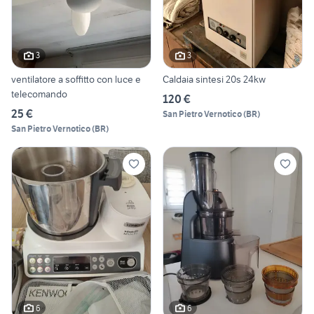
3
3
ventilatore a soffitto con luce e
Caldaia sintesi 20s 24kw
telecomando
120 €
25 €
San Pietro Vernotico
(
BR
)
San Pietro Vernotico
(
BR
)
6
6