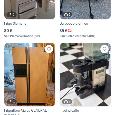
3
6
Frigo Siemens
Barbecue elettrico
80 €
35 €
San Pietro Vernotico
(
BR
)
San Pietro Vernotico
(
BR
)
3
3
Frigorifero Marca GENERAL
macina caffe