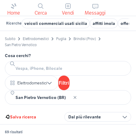
Home
Cerca
Vendi
Messaggi
veicoli commerciali usati sicilia
affitti imola
offerte
Ricerche
Subito
Elettrodomestici
Puglia
Brindisi (Prov)
San Pietro Vernotico
Cosa cerchi?
Filtri
Elettrodomestici
Salva ricerca
Dal più rilevante
69 risultati