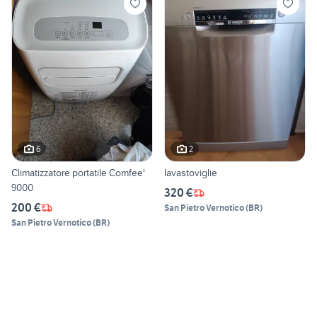
6
2
Climatizzatore portatile Comfee'
lavastoviglie
9000
320 €
200 €
San Pietro Vernotico
(
BR
)
San Pietro Vernotico
(
BR
)