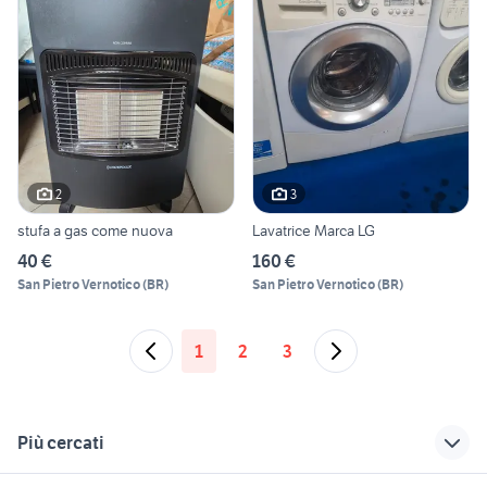
2
3
stufa a gas come nuova
Lavatrice Marca LG
40 €
160 €
San Pietro Vernotico
(
BR
)
San Pietro Vernotico
(
BR
)
1
2
3
Più cercati