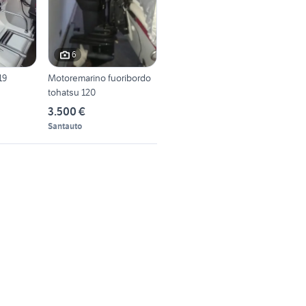
6
19
Motoremarino fuoribordo
tohatsu 120
3.500 €
Santauto