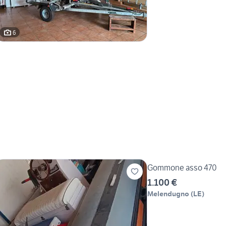
6
Gommone asso 470
1.100 €
Melendugno
(
LE
)