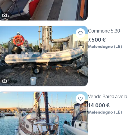
2
Gommone 5.30
7.500 €
Melendugno
(
LE
)
3
Vende Barca a vela
14.000 €
Melendugno
(
LE
)