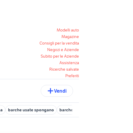
Modelli auto
Magazine
Consigli per la vendita
Negozi e Aziende
Subito per le Aziende
Assistenza
Ricerche salvate
Preferiti
Vendi
na
barche usate spongano
barche usate lizzanello
barche usat