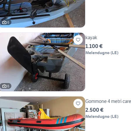
6
kayak
1.100 €
Melendugno
(
LE
)
6
Gommone 4 metri caren
2.500 €
Melendugno
(
LE
)