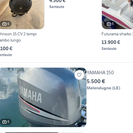
4.500 €
Santauto
6
6
nson 15 CV 2 tempi
Futurama sharko 
ambo lungo
13.900 €
.100 €
Santauto
antauto
YAMAHA 150
5.500 €
Melendugno
(
LE
)
6