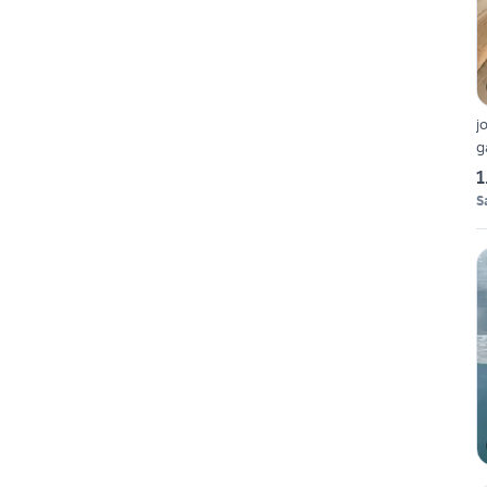
joh
g
1
S