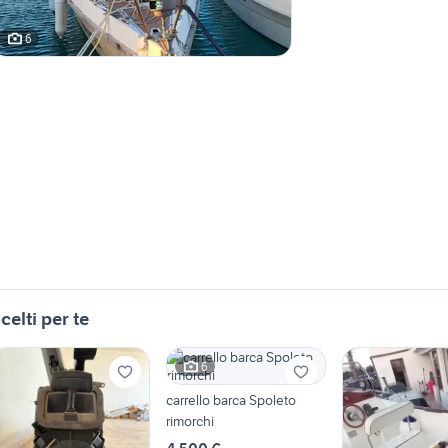
6
celti per te
6
carrello barca Spoleto
rimorchi