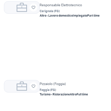
Responsabile Elettrotecnico
Cerignola
(
FG
)
Altro - Lavoro domestico
Impiegato
Part time
Pizzaiolo (Foggia)
Foggia
(
FG
)
Turismo - Ristorazione
Altro
Full time