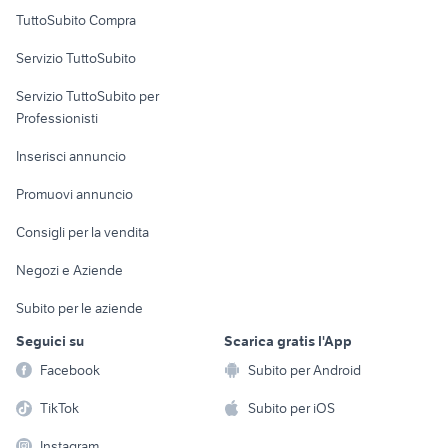
Uffici e Locali
TuttoSubito Compra
commerciali
Servizio TuttoSubito
elettronica
per la casa e la
sports e hobby
Servizio TuttoSubito per
persona
Informatica
Animali
Professionisti
Arredamento e
Console e
Accessori per
Casalinghi
Inserisci annuncio
Videogiochi
animali
Elettrodomestici
Promuovi annuncio
Audio/Video
Musica e Film
Giardino e Fai da te
Consigli per la vendita
Fotografia
Libri e Riviste
Abbigliamento e
Negozi e Aziende
Telefonia
Strumenti Musicali
Accessori
Subito per le aziende
Sports
Tutto per i bambini
Seguici su
Scarica gratis l'App
Biciclette
Facebook
Subito per Android
Collezionismo
TikTok
Subito per iOS
Instagram