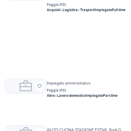
Foggia
(
FG
)
Acquisti - Logistica - Trasporti
Impiegato
Full time
Impiegato amministrativo
Foggia
(
FG
)
Altro - Lavoro domestico
Impiegato
Part time
AIUTO CUCINA STAGIONE ESTIVA_Rodi G.