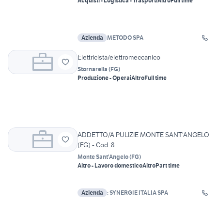
Acquisti - Logistica - Trasporti
Altro
Full time
Azienda
METODO SPA
Elettricista/elettromeccanico
Stornarella
(
FG
)
Produzione - Operai
Altro
Full time
ADDETTO/A PULIZIE MONTE SANT'ANGELO
(FG) - Cod. 8
Monte Sant'Angelo
(
FG
)
Altro - Lavoro domestico
Altro
Part time
Azienda
: SYNERGIE ITALIA SPA