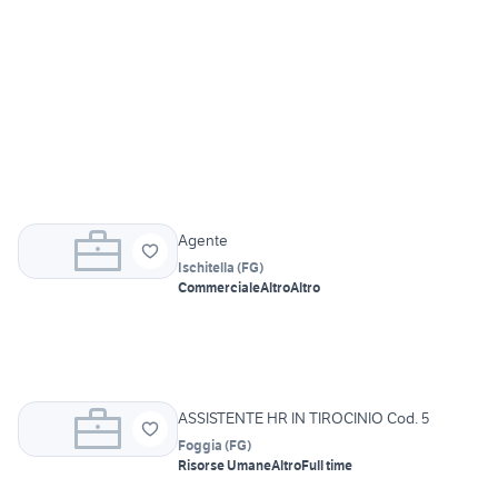
Agente
Ischitella
(
FG
)
Commerciale
Altro
Altro
ASSISTENTE HR IN TIROCINIO Cod. 5
Foggia
(
FG
)
Risorse Umane
Altro
Full time