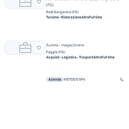
(FG)
Rodi Garganico
(
FG
)
Turismo - Ristorazione
Altro
Full time
Autista - magazziniere
Foggia
(
FG
)
Acquisti - Logistica - Trasporti
Altro
Full time
Azienda
METODO SPA