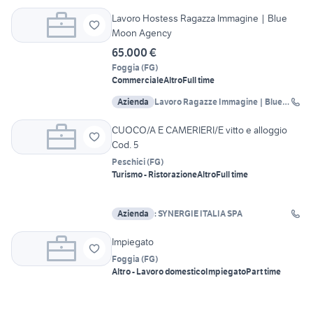
Lavoro Hostess Ragazza Immagine | Blue
Moon Agency
65.000 €
Foggia
(
FG
)
Commerciale
Altro
Full time
Azienda
Lavoro Ragazze Immagine | Blue
Moon Agency
CUOCO/A E CAMERIERI/E vitto e alloggio
Cod. 5
Peschici
(
FG
)
Turismo - Ristorazione
Altro
Full time
Azienda
: SYNERGIE ITALIA SPA
Impiegato
Foggia
(
FG
)
Altro - Lavoro domestico
Impiegato
Part time