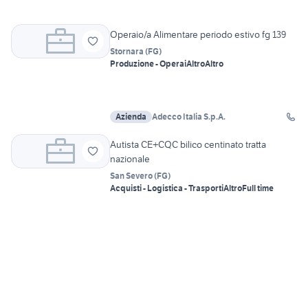
Operaio/a Alimentare periodo estivo fg 139
Stornara
(
FG
)
Produzione - Operai
Altro
Altro
Azienda
Adecco Italia S.p.A.
Autista CE+CQC bilico centinato tratta
nazionale
San Severo
(
FG
)
Acquisti - Logistica - Trasporti
Altro
Full time