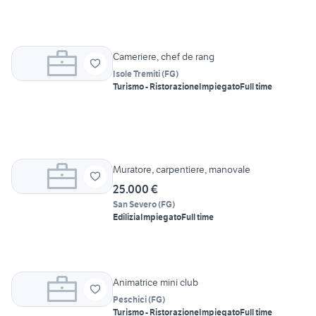
Cameriere, chef de rang
Isole Tremiti
(
FG
)
Turismo - Ristorazione
Impiegato
Full time
Muratore, carpentiere, manovale
25.000 €
San Severo
(
FG
)
Edilizia
Impiegato
Full time
Animatrice mini club
Peschici
(
FG
)
Turismo - Ristorazione
Impiegato
Full time