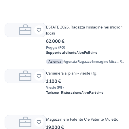
ESTATE 2026: Ragazza Immagine nei migliori
locali
62.000 €
Foggia
(
FG
)
Supporto al cliente
Altro
Full time
Azienda
Agenzia Ragazze Immagine Miss
Agency
Cameriera ai piani - vieste (fg)
1.100 €
Vieste
(
FG
)
Turismo - Ristorazione
Altro
Part time
Magazziniere Patente C e Patente Muletto
19.000 €