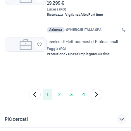
19.299 €
Lucera
(
FG
)
Sicurezza - Vigilanza
Altro
Part time
Azienda
: SYNERGIE ITALIA SPA
Tecnico di Elettrodomestici Professionali
Foggia
(
FG
)
Produzione - Operai
Impiegato
Full time
1
2
3
4
Più cercati