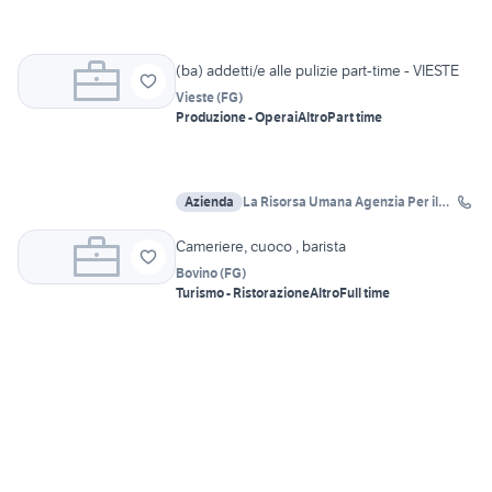
(ba) addetti/e alle pulizie part-time - VIESTE
Vieste
(
FG
)
Produzione - Operai
Altro
Part time
Azienda
La Risorsa Umana Agenzia Per il
Lavoro
Cameriere, cuoco , barista
Bovino
(
FG
)
Turismo - Ristorazione
Altro
Full time