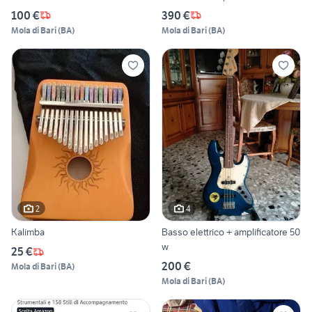
100 €
390 €
Mola di Bari
(
BA
)
Mola di Bari
(
BA
)
2
4
Kalimba
Basso elettrico + amplificatore 50
w
25 €
200 €
Mola di Bari
(
BA
)
Mola di Bari
(
BA
)