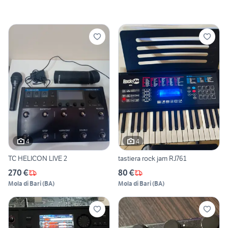
4
4
TC HELICON LIVE 2
tastiera rock jam RJ761
270 €
80 €
Mola di Bari
(
BA
)
Mola di Bari
(
BA
)