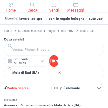
Home
Cerca
Vendi
Messaggi
lavoro ladispoli
cani in regalo bologna
auto usate c
Ricerche
Subito
Strumenti musicali
Puglia
Bari (Prov)
Mola di Bari
Cosa cerchi?
Strumenti
Filtri
Musicali
Salva ricerca
Dal più rilevante
11 risultati
Annunci in Strumenti musicali a Mola di Bari (BA)